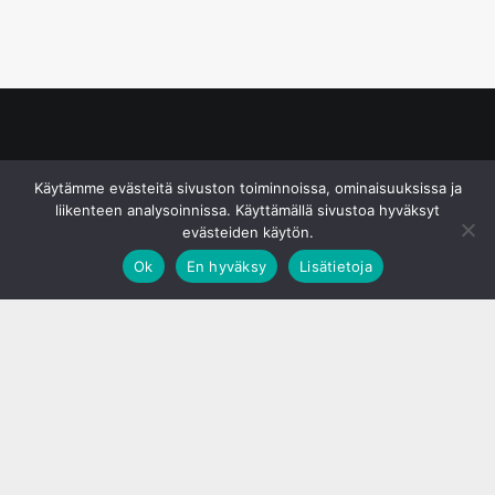
© S&J Media Oy
Käytämme evästeitä sivuston toiminnoissa, ominaisuuksissa ja
liikenteen analysoinnissa. Käyttämällä sivustoa hyväksyt
evästeiden käytön.
Ok
En hyväksy
Lisätietoja
;