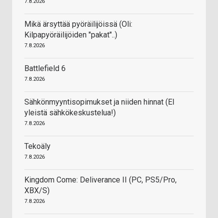
7.8.2026
Mikä ärsyttää pyöräilijöissä (Oli:
Kilpapyöräilijöiden "pakat"..)
7.8.2026
Battlefield 6
7.8.2026
Sähkönmyyntisopimukset ja niiden hinnat (EI
yleistä sähkökeskustelua!)
7.8.2026
Tekoäly
7.8.2026
Kingdom Come: Deliverance II (PC, PS5/Pro,
XBX/S)
7.8.2026