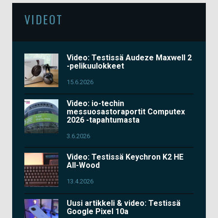
VIDEOT
Video: Testissä Audeze Maxwell 2
-pelikuulokkeet
15.6.2026
Video: io-techin
messuosastoraportit Computex
2026 -tapahtumasta
3.6.2026
Video: Testissä Keychron K2 HE
All-Wood
13.4.2026
Uusi artikkeli & video: Testissä
Google Pixel 10a