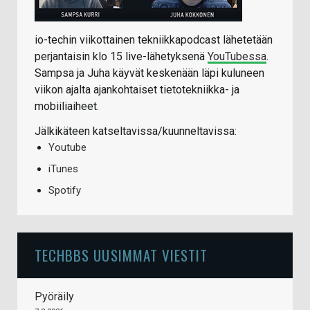
io-techin viikottainen tekniikkapodcast lähetetään
perjantaisin klo 15 live-lähetyksenä
YouTubessa
.
Sampsa ja Juha käyvät keskenään läpi kuluneen
viikon ajalta ajankohtaiset tietotekniikka- ja
mobiiliaiheet.
Jälkikäteen katseltavissa/kuunneltavissa:
Youtube
iTunes
Spotify
TECHBBS UUSIMMAT VIESTIT
Pyöräily