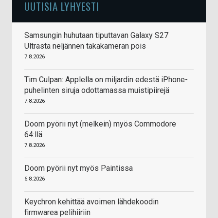
UUTISIA LYHYESTI
Samsungin huhutaan tiputtavan Galaxy S27
Ultrasta neljännen takakameran pois
7.8.2026
Tim Culpan: Applella on miljardin edestä iPhone-
puhelinten siruja odottamassa muistipiirejä
7.8.2026
Doom pyörii nyt (melkein) myös Commodore
64:llä
7.8.2026
Doom pyörii nyt myös Paintissa
6.8.2026
Keychron kehittää avoimen lähdekoodin
firmwarea pelihiiriin