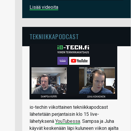
Lisää videoita
TEKNIIKKAPODCAST
io-techin viikottainen tekniikkapodcast
lähetetään perjantaisin klo 15 live-
lähetyksenä
YouTubessa
. Sampsa ja Juha
käyvät keskenään läpi kuluneen viikon ajalta