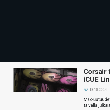
Corsair 
iCUE Lin
18.10.2024 -
Max-uutuudet
talvella julkai