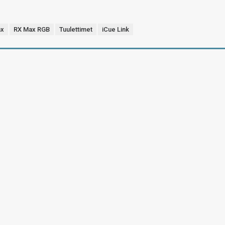
ax
RX Max RGB
Tuulettimet
iCue Link