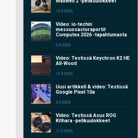
Maxwell 2 -pelikuulokkeet
15.6.2026
Video: io-techin
messuosastoraportit
Computex 2026 -tapahtumasta
3.6.2026
Video: Testissä Keychron K2 HE
All-Wood
13.4.2026
Uusi artikkeli & video: Testissä
Google Pixel 10a
9.3.2026
Video: Testissä Asus ROG
Kithara -pelikuulokkeet
11.2.2026