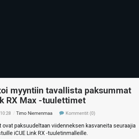
toi myyntiin tavallista paksummat
k RX Max -tuulettimet
 10:28
/
Timo Niemenmaa
Kommentit (0)
 ovat paksuudeltaan viidenneksen kasvaneita seuraajia
stuille iCUE Link RX -tuuletinmalleille.