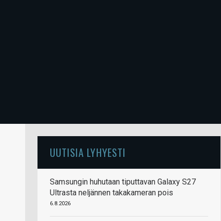
UUTISIA LYHYESTI
Samsungin huhutaan tiputtavan Galaxy S27
Ultrasta neljännen takakameran pois
6.8.2026