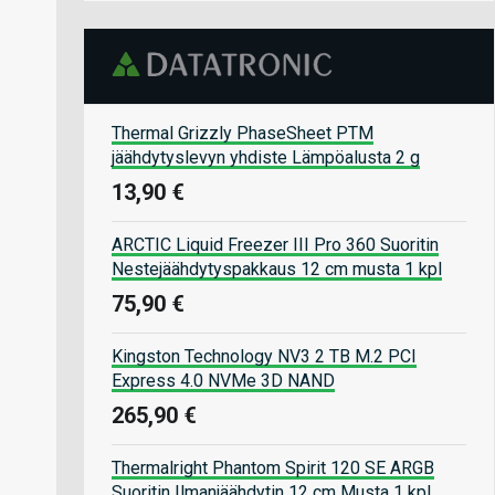
Thermal Grizzly PhaseSheet PTM
jäähdytyslevyn yhdiste Lämpöalusta 2 g
13,90 €
ARCTIC Liquid Freezer III Pro 360 Suoritin
Nestejäähdytyspakkaus 12 cm musta 1 kpl
75,90 €
Kingston Technology NV3 2 TB M.2 PCI
Express 4.0 NVMe 3D NAND
265,90 €
Thermalright Phantom Spirit 120 SE ARGB
Suoritin Ilmanjäähdytin 12 cm Musta 1 kpl