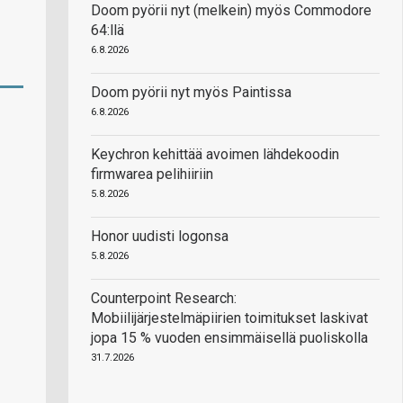
Doom pyörii nyt (melkein) myös Commodore
64:llä
6.8.2026
Doom pyörii nyt myös Paintissa
6.8.2026
Keychron kehittää avoimen lähdekoodin
firmwarea pelihiiriin
5.8.2026
Honor uudisti logonsa
5.8.2026
Counterpoint Research:
Mobiilijärjestelmäpiirien toimitukset laskivat
jopa 15 % vuoden ensimmäisellä puoliskolla
31.7.2026