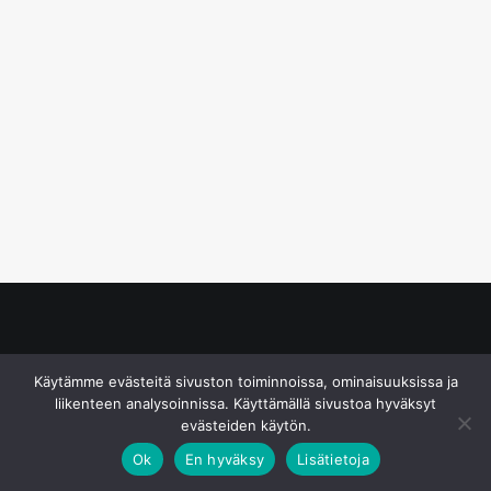
© S&J Media Oy
Käytämme evästeitä sivuston toiminnoissa, ominaisuuksissa ja
liikenteen analysoinnissa. Käyttämällä sivustoa hyväksyt
evästeiden käytön.
Ok
En hyväksy
Lisätietoja