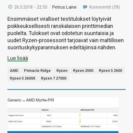
26.3.2018 - 22:55
/
Petrus Laine
Kommentit (59)
Ensimmäiset viralliset testitulokset löytyivät
poikkeuksellisesti ranskalaisen printtimedian
puolelta. Tulokset ovat odotetun suuntaisia ja
uudet Ryzen-prosessorit tarjoavat vain maltillisen
suorituskykyparannuksen edeltäjiinsä nähden.
Lue lisää
AMD
Pinnacle Ridge
Ryzen
Ryzen 2000
Ryzen 5 2600
Ryzen 5 2600X
Ryzen 7 2700X