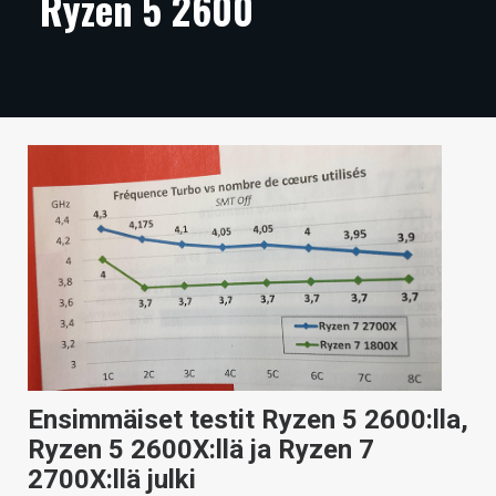
Ryzen 5 2600
ARTIKKELIT
VIDEOT
TECHBBS
TIETOA
HINTA.FI
KAUPPA
VAIHDA TEEMA
Ensimmäiset testit Ryzen 5 2600:lla,
HAKU
Ryzen 5 2600X:llä ja Ryzen 7
2700X:llä julki