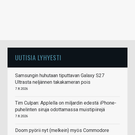
UUTISIA LYHYESTI
Samsungin huhutaan tiputtavan Galaxy S27
Ultrasta neljännen takakameran pois
7.8.2026
Tim Culpan: Applella on miljardin edestä iPhone-
puhelinten siruja odottamassa muistipiirejä
7.8.2026
Doom pyörii nyt (melkein) myös Commodore