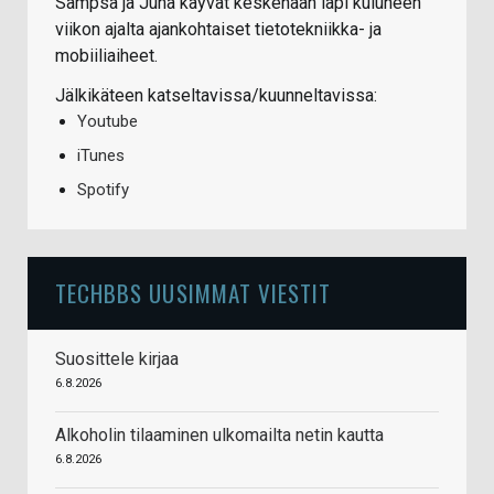
Sampsa ja Juha käyvät keskenään läpi kuluneen
viikon ajalta ajankohtaiset tietotekniikka- ja
mobiiliaiheet.
Jälkikäteen katseltavissa/kuunneltavissa:
Youtube
iTunes
Spotify
TECHBBS UUSIMMAT VIESTIT
Suosittele kirjaa
6.8.2026
Alkoholin tilaaminen ulkomailta netin kautta
6.8.2026