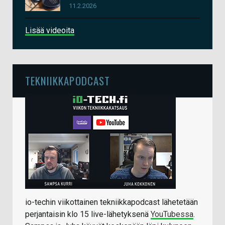
11.2.2026
Lisää videoita
TEKNIIKKAPODCAST
io-techin viikottainen tekniikkapodcast lähetetään
perjantaisin klo 15 live-lähetyksenä
YouTubessa
.