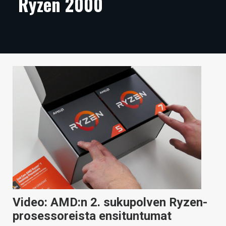
Ryzen 2000
ARTIKKELIT
VIDEOT
TECHBBS
TIETOA
HINTA.FI
KAUPPA
VAIHDA TEEMA
HAKU
Video: AMD:n 2. sukupolven Ryzen-
prosessoreista ensituntumat