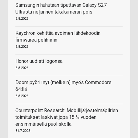
Samsungin huhutaan tiputtavan Galaxy S27
Ultrasta neljännen takakameran pois
6.8.2026
Keychron kehittää avoimen lähdekoodin
firmwarea pelihiiriin
5.8.2026
Honor uudisti logonsa
5.8.2026
Doom pyörii nyt (melkein) myös Commodore
64:llä
3.8.2026
Counterpoint Research: Mobiilijärjestelmäpiirien
toimitukset laskivat jopa 15 % vuoden
ensimmäisellä puoliskolla
31.7.2026