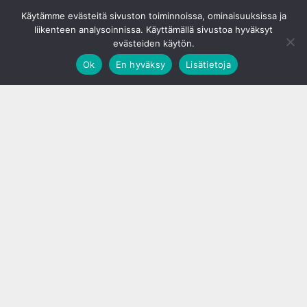
© S&J Media Oy
Käytämme evästeitä sivuston toiminnoissa, ominaisuuksissa ja
liikenteen analysoinnissa. Käyttämällä sivustoa hyväksyt
evästeiden käytön.
Ok
En hyväksy
Lisätietoja
;