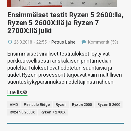
Ensimmäiset testit Ryzen 5 2600:lla,
Ryzen 5 2600X:llä ja Ryzen 7
2700X:llä julki
26.3.2018 - 22:55
/
Petrus Laine
Kommentit (59)
Ensimmäiset viralliset testitulokset löytyivät
poikkeuksellisesti ranskalaisen printtimedian
puolelta. Tulokset ovat odotetun suuntaisia ja
uudet Ryzen-prosessorit tarjoavat vain maltillisen
suorituskykyparannuksen edeltäjiinsä nähden.
Lue lisää
AMD
Pinnacle Ridge
Ryzen
Ryzen 2000
Ryzen 5 2600
Ryzen 5 2600X
Ryzen 7 2700X