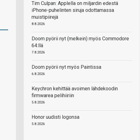
Tim Culpan: Applella on miljardin edestä
iPhone-puhelinten siruja odottamassa
muistipiirejä
8.8.2026
Doom pyörii nyt (melkein) myös Commodore
64:llä
7.8.2026
Doom pyörii nyt myös Paintissa
6.8.2026
Keychron kehittää avoimen lähdekoodin
firmwarea pelihiiriin
5.8.2026
Honor uudisti logonsa
5.8.2026