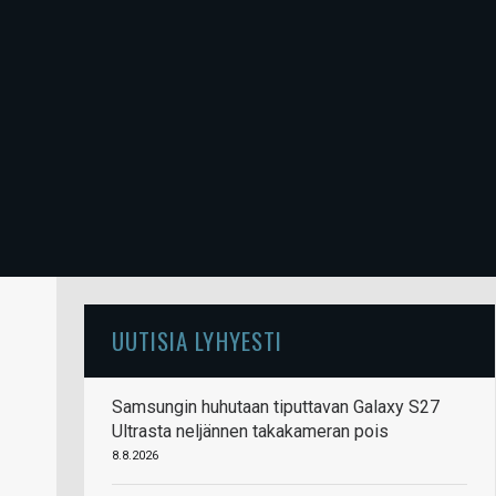
UUTISIA LYHYESTI
Samsungin huhutaan tiputtavan Galaxy S27
Ultrasta neljännen takakameran pois
8.8.2026