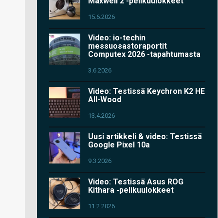
Maxwell 2 -pelikuulokkeet
15.6.2026
Video: io-techin
messuosastoraportit
Computex 2026 -tapahtumasta
3.6.2026
Video: Testissä Keychron K2 HE
All-Wood
13.4.2026
Uusi artikkeli & video: Testissä
Google Pixel 10a
9.3.2026
Video: Testissä Asus ROG
Kithara -pelikuulokkeet
11.2.2026