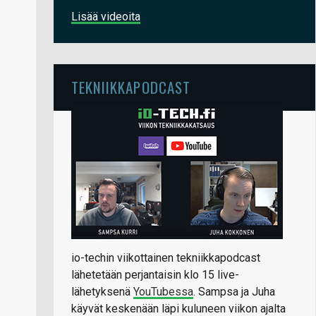
Lisää videoita
TEKNIIKKAPODCAST
io-techin viikottainen tekniikkapodcast
lähetetään perjantaisin klo 15 live-
lähetyksenä
YouTubessa
. Sampsa ja Juha
käyvät keskenään läpi kuluneen viikon ajalta