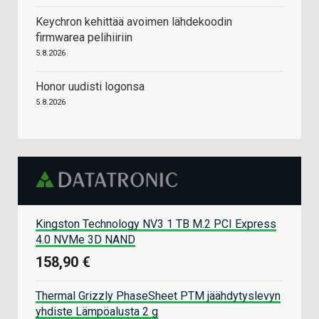
Keychron kehittää avoimen lähdekoodin
firmwarea pelihiiriin
5.8.2026
Honor uudisti logonsa
5.8.2026
Kingston Technology NV3 1 TB M.2 PCI Express
4.0 NVMe 3D NAND
158,90 €
Thermal Grizzly PhaseSheet PTM jäähdytyslevyn
yhdiste Lämpöalusta 2 g