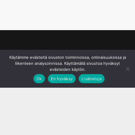
© S&J Media Oy
Käytämme evästeitä sivuston toiminnoissa, ominaisuuksissa ja
liikenteen analysoinnissa. Käyttämällä sivustoa hyväksyt
evästeiden käytön.
Ok
En hyväksy
Lisätietoja
;