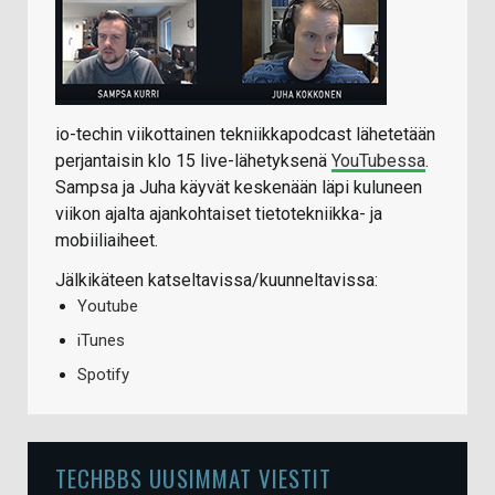
io-techin viikottainen tekniikkapodcast lähetetään
perjantaisin klo 15 live-lähetyksenä
YouTubessa
.
Sampsa ja Juha käyvät keskenään läpi kuluneen
viikon ajalta ajankohtaiset tietotekniikka- ja
mobiiliaiheet.
Jälkikäteen katseltavissa/kuunneltavissa:
Youtube
iTunes
Spotify
TECHBBS UUSIMMAT VIESTIT