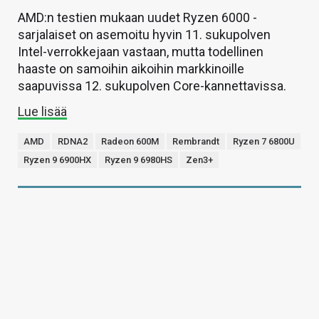
AMD:n testien mukaan uudet Ryzen 6000 -
sarjalaiset on asemoitu hyvin 11. sukupolven
Intel-verrokkejaan vastaan, mutta todellinen
haaste on samoihin aikoihin markkinoille
saapuvissa 12. sukupolven Core-kannettavissa.
Lue lisää
AMD
RDNA2
Radeon 600M
Rembrandt
Ryzen 7 6800U
Ryzen 9 6900HX
Ryzen 9 6980HS
Zen3+