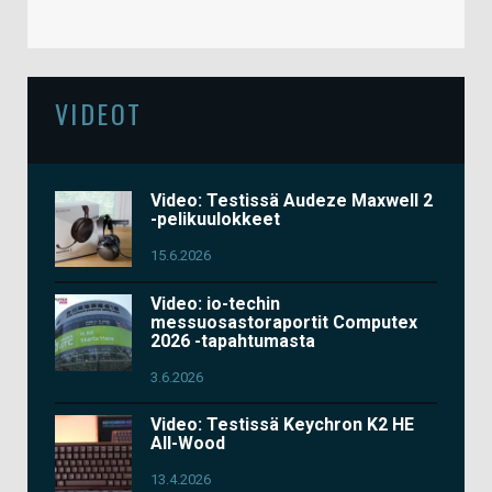
VIDEOT
Video: Testissä Audeze Maxwell 2
-pelikuulokkeet
15.6.2026
Video: io-techin
messuosastoraportit Computex
2026 -tapahtumasta
3.6.2026
Video: Testissä Keychron K2 HE
All-Wood
13.4.2026