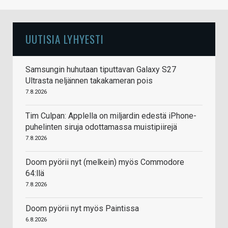
UUTISIA LYHYESTI
Samsungin huhutaan tiputtavan Galaxy S27
Ultrasta neljännen takakameran pois
7.8.2026
Tim Culpan: Applella on miljardin edestä iPhone-
puhelinten siruja odottamassa muistipiirejä
7.8.2026
Doom pyörii nyt (melkein) myös Commodore
64:llä
7.8.2026
Doom pyörii nyt myös Paintissa
6.8.2026