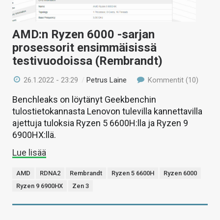
AMD:n Ryzen 6000 -sarjan
prosessorit ensimmäisissä
testivuodoissa (Rembrandt)
26.1.2022 - 23:29
/
Petrus Laine
Kommentit (10)
Benchleaks on löytänyt Geekbenchin
tulostietokannasta Lenovon tulevilla kannettavilla
ajettuja tuloksia Ryzen 5 6600H:lla ja Ryzen 9
6900HX:llä.
Lue lisää
AMD
RDNA2
Rembrandt
Ryzen 5 6600H
Ryzen 6000
Ryzen 9 6900HX
Zen 3