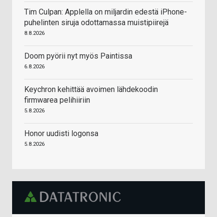
Tim Culpan: Applella on miljardin edestä iPhone-
puhelinten siruja odottamassa muistipiirejä
8.8.2026
Doom pyörii nyt myös Paintissa
6.8.2026
Keychron kehittää avoimen lähdekoodin
firmwarea pelihiiriin
5.8.2026
Honor uudisti logonsa
5.8.2026