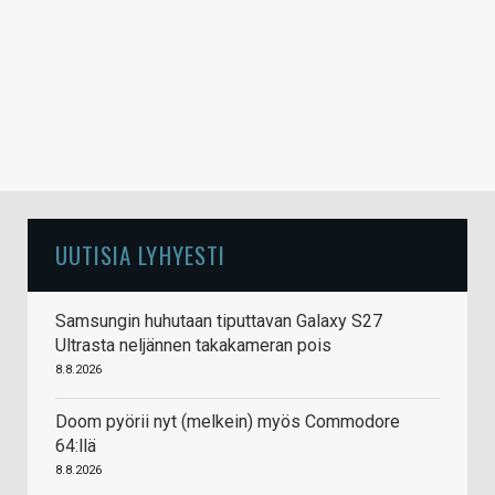
UUTISIA LYHYESTI
Samsungin huhutaan tiputtavan Galaxy S27
Ultrasta neljännen takakameran pois
8.8.2026
Doom pyörii nyt (melkein) myös Commodore
64:llä
8.8.2026