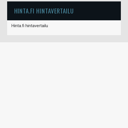
HINTA.FI HINTAVERTAILU
Hinta.fi hintavertailu