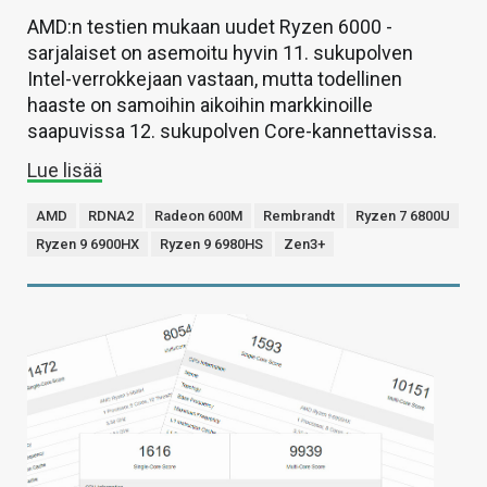
AMD:n testien mukaan uudet Ryzen 6000 -
sarjalaiset on asemoitu hyvin 11. sukupolven
Intel-verrokkejaan vastaan, mutta todellinen
haaste on samoihin aikoihin markkinoille
saapuvissa 12. sukupolven Core-kannettavissa.
Lue lisää
AMD
RDNA2
Radeon 600M
Rembrandt
Ryzen 7 6800U
Ryzen 9 6900HX
Ryzen 9 6980HS
Zen3+