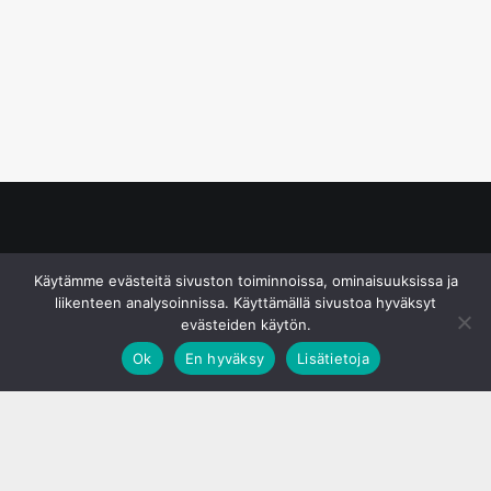
© S&J Media Oy
Käytämme evästeitä sivuston toiminnoissa, ominaisuuksissa ja
liikenteen analysoinnissa. Käyttämällä sivustoa hyväksyt
evästeiden käytön.
Ok
En hyväksy
Lisätietoja
;