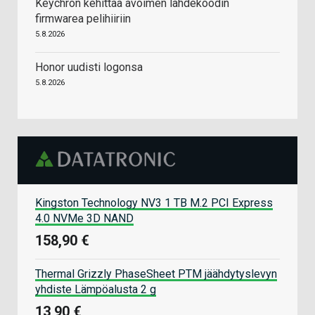
Keychron kehittää avoimen lähdekoodin
firmwarea pelihiiriin
5.8.2026
Honor uudisti logonsa
5.8.2026
Kingston Technology NV3 1 TB M.2 PCI Express
4.0 NVMe 3D NAND
158,90 €
Thermal Grizzly PhaseSheet PTM jäähdytyslevyn
yhdiste Lämpöalusta 2 g
13,90 €