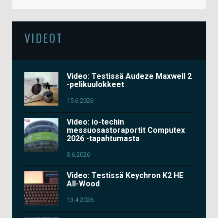
VIDEOT
Video: Testissä Audeze Maxwell 2
-pelikuulokkeet
15.6.2026
Video: io-techin
messuosastoraportit Computex
2026 -tapahtumasta
3.6.2026
Video: Testissä Keychron K2 HE
All-Wood
13.4.2026