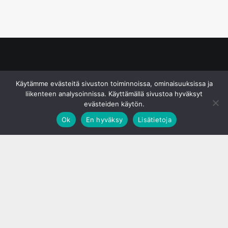
© S&J Media Oy
Käytämme evästeitä sivuston toiminnoissa, ominaisuuksissa ja
liikenteen analysoinnissa. Käyttämällä sivustoa hyväksyt
evästeiden käytön.
Ok
En hyväksy
Lisätietoja
;