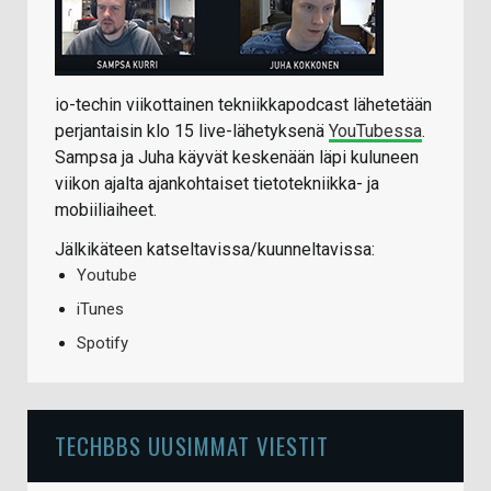
io-techin viikottainen tekniikkapodcast lähetetään
perjantaisin klo 15 live-lähetyksenä
YouTubessa
.
Sampsa ja Juha käyvät keskenään läpi kuluneen
viikon ajalta ajankohtaiset tietotekniikka- ja
mobiiliaiheet.
Jälkikäteen katseltavissa/kuunneltavissa:
Youtube
iTunes
Spotify
TECHBBS UUSIMMAT VIESTIT