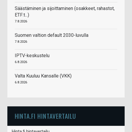
Säästäminen ja sijoittaminen (osakkeet, rahastot,
ETF:t...)
7.8.2026
Suomen valtion default 2030-luvulla
7.8.2026
IPTV-keskustelu
6.8.2026
Valta Kuuluu Kansalle (VKK)
6.8.2026
HINTA.FI HINTAVERTAILU
Hinta.fi hintavertailu