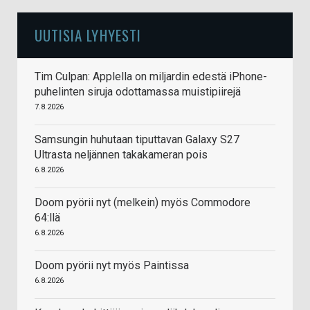
UUTISIA LYHYESTI
Tim Culpan: Applella on miljardin edestä iPhone-
puhelinten siruja odottamassa muistipiirejä
7.8.2026
Samsungin huhutaan tiputtavan Galaxy S27
Ultrasta neljännen takakameran pois
6.8.2026
Doom pyörii nyt (melkein) myös Commodore
64:llä
6.8.2026
Doom pyörii nyt myös Paintissa
6.8.2026