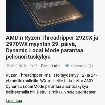
KAUPPA
VAIHDA TEEMA
AMD:n Ryzen Threadripper 2920X ja
HAKU
2970WX myyntiin 29. päivä,
Dynamic Local Mode parantaa
pelisuorituskykyä
8.10.2018 - 19:33
/
Petrus Laine
Kommentit (2)
Ryzen Threadripper -mallisto täydentyy 12- ja 24-
ytimisillä malleilla. WX-malleille tarkoitettu AMD
Dynamic Local Mode parantaa suorituskykyä
hallitsemalla millä sirulla mikäkin säie suoritetaan.
Lue lisää