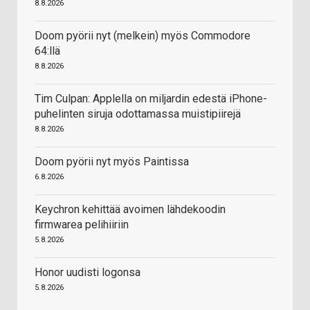
8.8.2026
Doom pyörii nyt (melkein) myös Commodore
64:llä
8.8.2026
Tim Culpan: Applella on miljardin edestä iPhone-
puhelinten siruja odottamassa muistipiirejä
8.8.2026
Doom pyörii nyt myös Paintissa
6.8.2026
Keychron kehittää avoimen lähdekoodin
firmwarea pelihiiriin
5.8.2026
Honor uudisti logonsa
5.8.2026