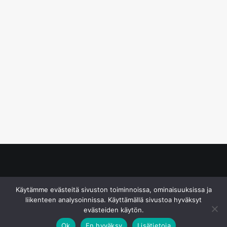
© S&J Media Oy
Käytämme evästeitä sivuston toiminnoissa, ominaisuuksissa ja
liikenteen analysoinnissa. Käyttämällä sivustoa hyväksyt
evästeiden käytön.
Ok
En hyväksy
Lisätietoja