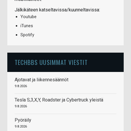
Jälkikäteen katseltavissa/kuunneltavissa:
Youtube
iTunes
Spotify
TECHBBS UUSIMMAT VIESTIT
Ajotavat ja liikennesäännöt
9.8.2026
Tesla S,3,X,Y, Roadster ja Cybertruck yleistä
9.8.2026
Pyöräily
9.8.2026