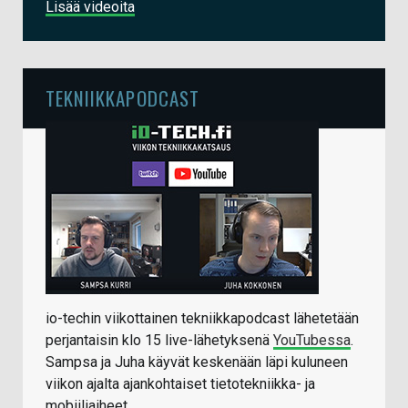
Lisää videoita
TEKNIIKKAPODCAST
io-techin viikottainen tekniikkapodcast lähetetään
perjantaisin klo 15 live-lähetyksenä
YouTubessa
.
Sampsa ja Juha käyvät keskenään läpi kuluneen
viikon ajalta ajankohtaiset tietotekniikka- ja
mobiiliaiheet.