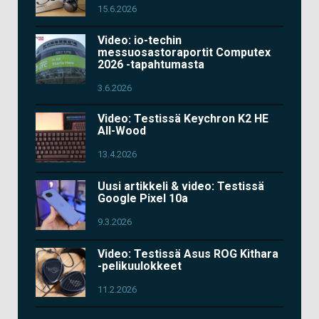
15.6.2026
Video: io-techin
messuosastoraportit Computex
2026 -tapahtumasta
3.6.2026
Video: Testissä Keychron K2 HE
All-Wood
13.4.2026
Uusi artikkeli & video: Testissä
Google Pixel 10a
9.3.2026
Video: Testissä Asus ROG Kithara
-pelikuulokkeet
11.2.2026