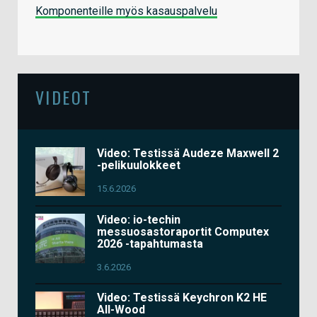
Komponenteille myös kasauspalvelu
VIDEOT
Video: Testissä Audeze Maxwell 2
-pelikuulokkeet
15.6.2026
Video: io-techin
messuosastoraportit Computex
2026 -tapahtumasta
3.6.2026
Video: Testissä Keychron K2 HE
All-Wood