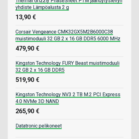
Thermal Grizzly PhaseSheet PTM jäähdytyslevyn
yhdiste Lämpöalusta 2 g
13,90 €
Corsair Vengeance CMK32GX5M2B6000C38
muistimoduuli 32 GB 2 x 16 GB DDR5 6000 MHz
479,90 €
Kingston Technology FURY Beast muistimoduuli
32 GB 2 x 16 GB DDR5
519,90 €
Kingston Technology NV3 2 TB M.2 PCI Express
4.0 NVMe 3D NAND
265,90 €
Datatronic pelikoneet