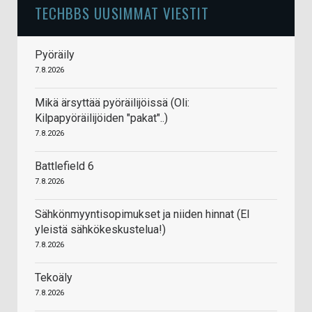
TECHBBS UUSIMMAT VIESTIT
Pyöräily
7.8.2026
Mikä ärsyttää pyöräilijöissä (Oli:
Kilpapyöräilijöiden "pakat"..)
7.8.2026
Battlefield 6
7.8.2026
Sähkönmyyntisopimukset ja niiden hinnat (EI
yleistä sähkökeskustelua!)
7.8.2026
Tekoäly
7.8.2026