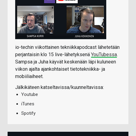
io-techin viikottainen tekniikkapodcast lähetetään
perjantaisin klo 15 live-lähetyksenä
YouTubessa
.
Sampsa ja Juha käyvät keskenään läpi kuluneen
viikon ajalta ajankohtaiset tietotekniikka- ja
mobiiliaiheet.
Jälkikäteen katseltavissa/kuunneltavissa:
Youtube
iTunes
Spotify