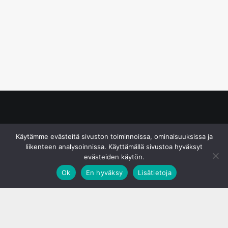
© S&J Media Oy
Käytämme evästeitä sivuston toiminnoissa, ominaisuuksissa ja
liikenteen analysoinnissa. Käyttämällä sivustoa hyväksyt
evästeiden käytön.
Ok
En hyväksy
Lisätietoja
;