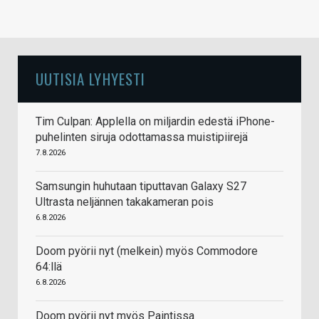
UUTISIA LYHYESTI
Tim Culpan: Applella on miljardin edestä iPhone-
puhelinten siruja odottamassa muistipiirejä
7.8.2026
Samsungin huhutaan tiputtavan Galaxy S27
Ultrasta neljännen takakameran pois
6.8.2026
Doom pyörii nyt (melkein) myös Commodore
64:llä
6.8.2026
Doom pyörii nyt myös Paintissa