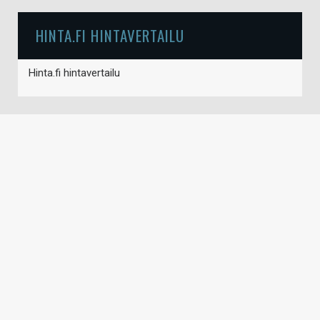
HINTA.FI HINTAVERTAILU
Hinta.fi hintavertailu