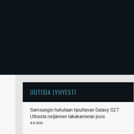
UUTISIA LYHYESTI
Samsungin huhutaan tiputtavan Galaxy S27
Ultrasta neljännen takakameran pois
8.8.2026