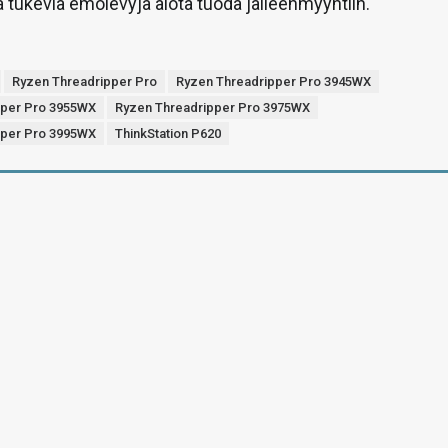
 tukevia emolevyjä aiota tuoda jälleenmyyntiin.
Ryzen Threadripper Pro
Ryzen Threadripper Pro 3945WX
pper Pro 3955WX
Ryzen Threadripper Pro 3975WX
pper Pro 3995WX
ThinkStation P620