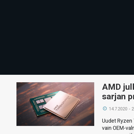
AMD julk
sarjan p
14.7.2020 - 
Uudet Ryzen T
vain OEM-valm