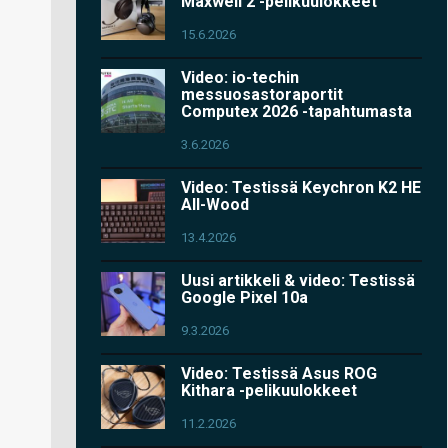
Maxwell 2 -pelikuulokkeet
15.6.2026
Video: io-techin
messuosastoraportit
Computex 2026 -tapahtumasta
3.6.2026
Video: Testissä Keychron K2 HE
All-Wood
13.4.2026
Uusi artikkeli & video: Testissä
Google Pixel 10a
9.3.2026
Video: Testissä Asus ROG
Kithara -pelikuulokkeet
11.2.2026