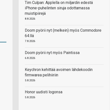
Tim Culpan: Applella on miljardin edestä
iPhone-puhelinten siruja odottamassa
muistipiirejä
8.8.2026
Doom pyörii nyt (melkein) myös Commodore
64:llä
7.8.2026
Doom pyörii nyt myös Paintissa
6.8.2026
Keychron kehittää avoimen lähdekoodin
firmwarea pelihiiriin
5.8.2026
Honor uudisti logonsa
5.8.2026