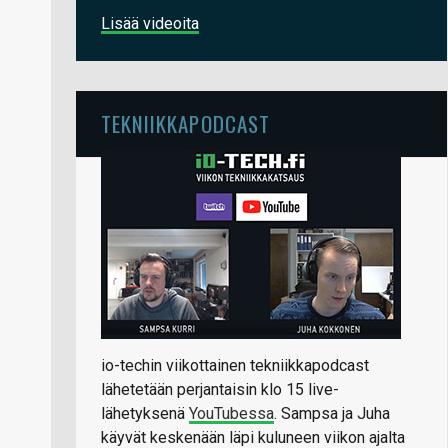
Lisää videoita
TEKNIIKKAPODCAST
io-techin viikottainen tekniikkapodcast
lähetetään perjantaisin klo 15 live-
lähetyksenä
YouTubessa
. Sampsa ja Juha
käyvät keskenään läpi kuluneen viikon ajalta