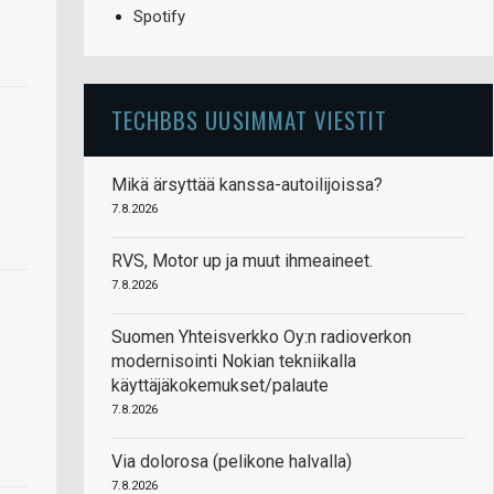
Spotify
TECHBBS UUSIMMAT VIESTIT
Mikä ärsyttää kanssa-autoilijoissa?
7.8.2026
RVS, Motor up ja muut ihmeaineet.
7.8.2026
Suomen Yhteisverkko Oy:n radioverkon
modernisointi Nokian tekniikalla
käyttäjäkokemukset/palaute
7.8.2026
Via dolorosa (pelikone halvalla)
7.8.2026