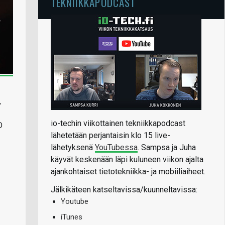
TEKNIIKKAPODCAST
,
io-techin viikottainen tekniikkapodcast
D
lähetetään perjantaisin klo 15 live-
lähetyksenä
YouTubessa
. Sampsa ja Juha
käyvät keskenään läpi kuluneen viikon ajalta
ajankohtaiset tietotekniikka- ja mobiiliaiheet.
Jälkikäteen katseltavissa/kuunneltavissa:
Youtube
iTunes