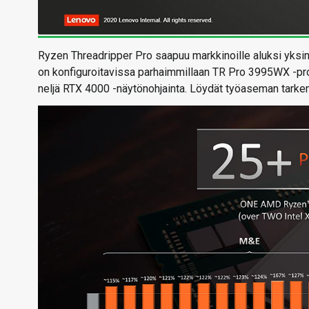
Ryzen Threadripper Pro saapuu markkinoille aluksi yks
on konfiguroitavissa parhaimmillaan TR Pro 3995WX -pro
neljä RTX 4000 -näytönohjainta. Löydät työaseman tarke