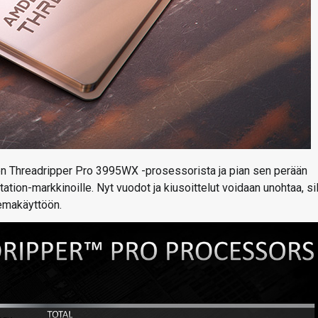
zen Threadripper Pro 3995WX -prosessorista ja pian sen perään
tation-markkinoille. Nyt vuodot ja kiusoittelut voidaan unohtaa, sil
emakäyttöön.