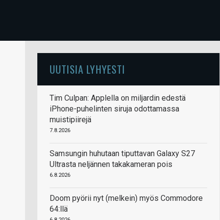
UUTISIA LYHYESTI
Tim Culpan: Applella on miljardin edestä
iPhone-puhelinten siruja odottamassa
muistipiirejä
7.8.2026
Samsungin huhutaan tiputtavan Galaxy S27
Ultrasta neljännen takakameran pois
6.8.2026
Doom pyörii nyt (melkein) myös Commodore
64:llä
6.8.2026