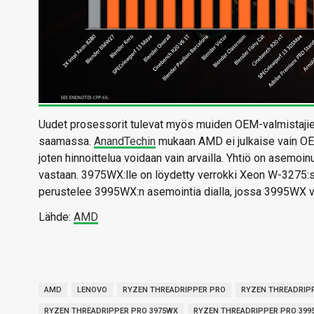
Uudet prosessorit tulevat myös muiden OEM-valmistajien s
saamassa.
AnandTechin
mukaan AMD ei julkaise vain OEM-
joten hinnoittelua voidaan vain arvailla. Yhtiö on asem
vastaan. 3975WX:lle on löydetty verrokki Xeon W-3275
perustelee 3995WX:n asemointia dialla, jossa 3995WX vo
Lähde:
AMD
AMD
LENOVO
RYZEN THREADRIPPER PRO
RYZEN THREADRIP
RYZEN THREADRIPPER PRO 3975WX
RYZEN THREADRIPPER PRO 399