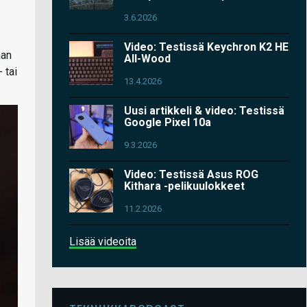
3.6.2026
Video: Testissä Keychron K2 HE
aan
All-Wood
 tai
13.4.2026
Uusi artikkeli & video: Testissä
Google Pixel 10a
9.3.2026
Video: Testissä Asus ROG
Kithara -pelikuulokkeet
11.2.2026
Lisää videoita