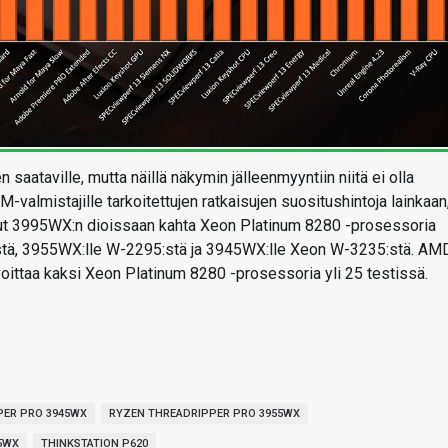
aataville, mutta näillä näkymin jälleenmyyntiin niitä ei olla
valmistajille tarkoitettujen ratkaisujen suositushintoja lainkaan
oinut 3995WX:n dioissaan kahta Xeon Platinum 8280 -prosessoria
:stä, 3955WX:lle W-2295:stä ja 3945WX:lle Xeon W-3235:stä. AM
ittaa kaksi Xeon Platinum 8280 -prosessoria yli 25 testissä.
PER PRO 3945WX
RYZEN THREADRIPPER PRO 3955WX
5WX
THINKSTATION P620