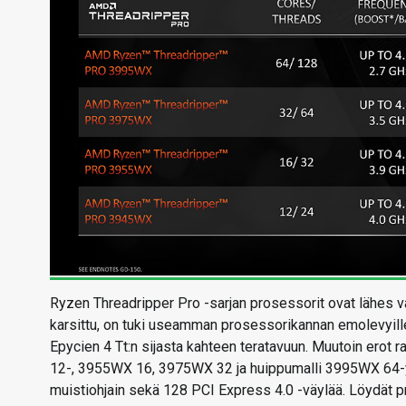
Ryzen Threadripper Pro -sarjan prosessorit ovat lähes va
karsittu, on tuki useamman prosessorikannan emolevyille
Epycien 4 Tt:n sijasta kahteen teratavuun. Muutoin erot 
12-, 3955WX 16, 3975WX 32 ja huippumalli 3995WX 64-
muistiohjain sekä 128 PCI Express 4.0 -väylää. Löydät p