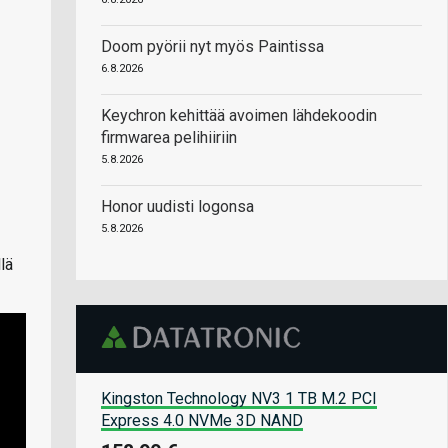
Doom pyörii nyt myös Paintissa
6.8.2026
Keychron kehittää avoimen lähdekoodin
firmwarea pelihiiriin
5.8.2026
Honor uudisti logonsa
5.8.2026
lä
Kingston Technology NV3 1 TB M.2 PCI
Express 4.0 NVMe 3D NAND