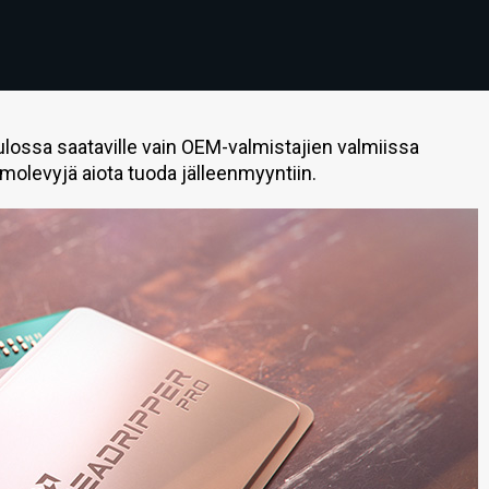
lossa saataville vain OEM-valmistajien valmiissa
emolevyjä aiota tuoda jälleenmyyntiin.