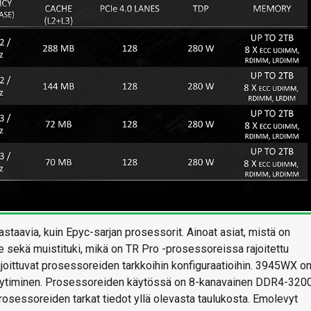
staavia, kuin Epyc-sarjan prosessorit. Ainoat asiat, mistä on
 sekä muistituki, mikä on TR Pro -prosessoreissa rajoitettu
rajoittuvat prosessoreiden tarkkoihin konfiguraatioihin. 3945WX o
ytiminen. Prosessoreiden käytössä on 8-kanavainen DDR4-320
rosessoreiden tarkat tiedot yllä olevasta taulukosta. Emolevyt