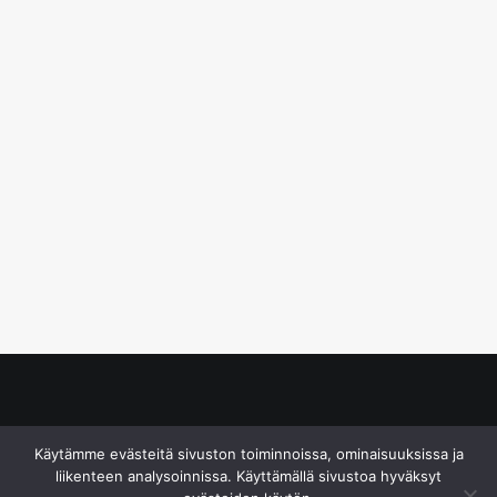
© S&J Media Oy
Käytämme evästeitä sivuston toiminnoissa, ominaisuuksissa ja
liikenteen analysoinnissa. Käyttämällä sivustoa hyväksyt