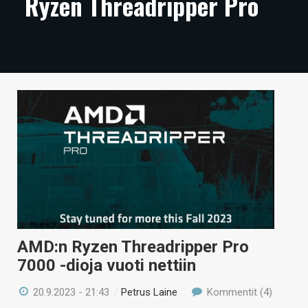
Ryzen Threadripper Pro
ARTIKKELIT
VIDEOT
TECHBBS
TIETOA
HINTA.FI
KAUPPA
VAIHDA TEEMA
AMD:n Ryzen Threadripper Pro
HAKU
7000 -dioja vuoti nettiin
20.9.2023 - 21:43
/
Petrus Laine
Kommentit (4)