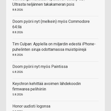
Ultrasta neljännen takakameran pois
8.8.2026
Doom pyörii nyt (melkein) myös Commodore
64:llä
8.8.2026
Tim Culpan: Applella on miljardin edestä iPhone-
puhelinten siruja odottamassa muistipiirejä
8.8.2026
Doom pyörii nyt myös Paintissa
6.8.2026
Keychron kehittää avoimen lähdekoodin
firmwarea pelihiiriin
5.8.2026
Honor uudisti logonsa