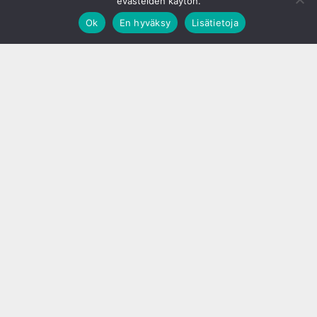
evästeiden käytön.
Ok
En hyväksy
Lisätietoja
;