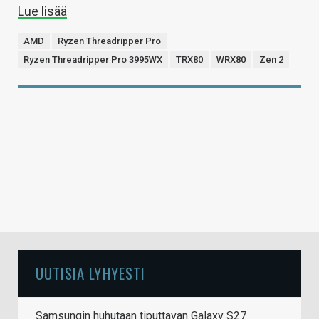
Lue lisää
AMD
Ryzen Threadripper Pro
Ryzen Threadripper Pro 3995WX
TRX80
WRX80
Zen 2
UUTISIA LYHYESTI
Samsungin huhutaan tiputtavan Galaxy S27