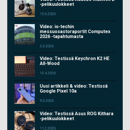
-pelikuulokkeet
15.6.2026
Video: io-techin
messuosastoraportit Computex
2026 -tapahtumasta
3.6.2026
Video: Testissä Keychron K2 HE
All-Wood
13.4.2026
Uusi artikkeli & video: Testissä
Google Pixel 10a
9.3.2026
Video: Testissä Asus ROG Kithara
-pelikuulokkeet
11.2.2026