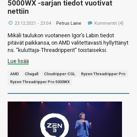
5000WX -sarjan tiedot vuotivat
nettiin
23.12.2021 - 23:04
/
Petrus Laine
Kommentit (4)
Mikäli taulukon vuotaneen Igor’s Labin tiedot
pitävät paikkansa, on AMD valitettavasti hyllyttänyt
ns. ”kuluttaja-Threadripperit” toistaiseksi.
Lue lisää
AMD
Chagall
Cloudripper-CGL
Ryzen Threadripper Pro
Ryzen Threadripper Pro 5000WX