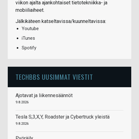
viikon ajalta ajankohtaiset tietotekniikka- ja
mobiiliaiheet.
Jälkikäteen katseltavissa/kuunneltavissa:
Youtube
iTunes
Spotify
TECHBBS UUSIMMAT VIESTIT
Ajotavat ja liikennesäännöt
9.8.2026
Tesla S,3,X,Y, Roadster ja Cybertruck yleistä
9.8.2026
Pyöräily