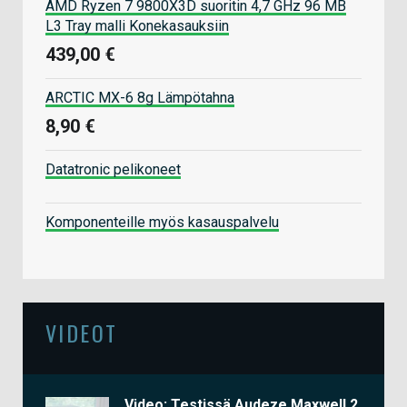
AMD Ryzen 7 9800X3D suoritin 4,7 GHz 96 MB
L3 Tray malli Konekasauksiin
439,00 €
ARCTIC MX-6 8g Lämpötahna
8,90 €
Datatronic pelikoneet
Komponenteille myös kasauspalvelu
VIDEOT
Video: Testissä Audeze Maxwell 2