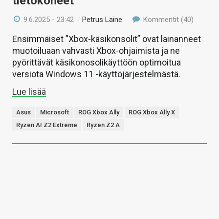
tietokoneet
9.6.2025 - 23:42
/
Petrus Laine
Kommentit (40)
Ensimmäiset ”Xbox-käsikonsolit” ovat lainanneet
muotoiluaan vahvasti Xbox-ohjaimista ja ne
pyörittävät käsikonosolikäyttöön optimoitua
versiota Windows 11 -käyttöjärjestelmästä.
Lue lisää
Asus
Microsoft
ROG Xbox Ally
ROG Xbox Ally X
Ryzen AI Z2 Extreme
Ryzen Z2 A