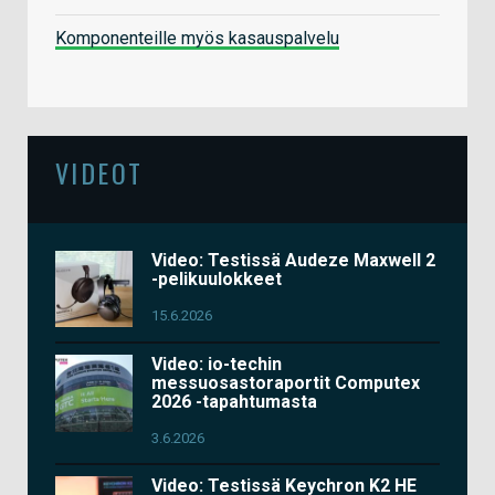
Komponenteille myös kasauspalvelu
VIDEOT
Video: Testissä Audeze Maxwell 2
-pelikuulokkeet
15.6.2026
Video: io-techin
messuosastoraportit Computex
2026 -tapahtumasta
3.6.2026
Video: Testissä Keychron K2 HE