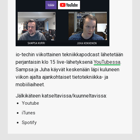
io-techin viikottainen tekniikkapodcast lähetetään
perjantaisin klo 15 live-lähetyksenä
YouTubessa
.
Sampsa ja Juha käyvät keskenään läpi kuluneen
viikon ajalta ajankohtaiset tietotekniikka- ja
mobiiliaiheet.
Jälkikäteen katseltavissa/kuunneltavissa:
Youtube
iTunes
Spotify