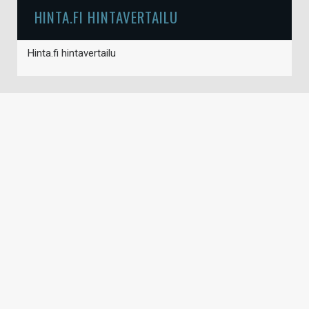
HINTA.FI HINTAVERTAILU
Hinta.fi hintavertailu