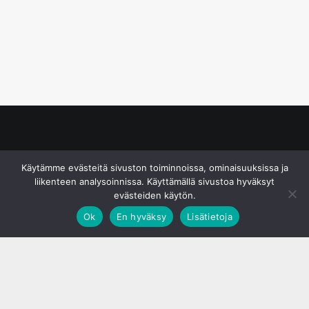
© S&J Media Oy
Käytämme evästeitä sivuston toiminnoissa, ominaisuuksissa ja
liikenteen analysoinnissa. Käyttämällä sivustoa hyväksyt
evästeiden käytön.
Ok
En hyväksy
Lisätietoja
;