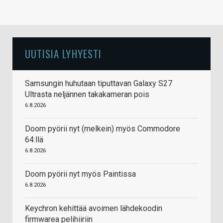
UUTISIA LYHYESTI
Samsungin huhutaan tiputtavan Galaxy S27
Ultrasta neljännen takakameran pois
6.8.2026
Doom pyörii nyt (melkein) myös Commodore
64:llä
6.8.2026
Doom pyörii nyt myös Paintissa
6.8.2026
Keychron kehittää avoimen lähdekoodin
firmwarea pelihiiriin