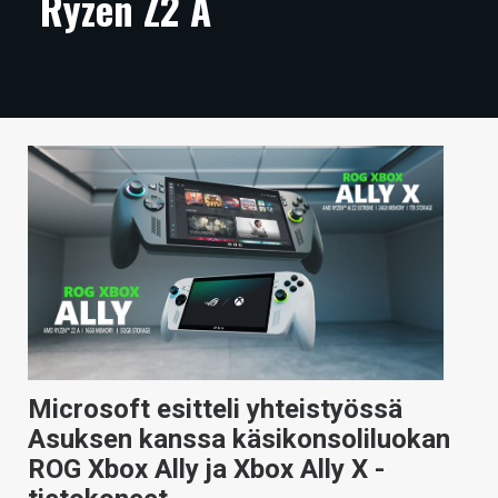
Ryzen Z2 A
ARTIKKELIT
VIDEOT
TECHBBS
TIETOA
HINTA.FI
KAUPPA
VAIHDA TEEMA
Microsoft esitteli yhteistyössä
HAKU
Asuksen kanssa käsikonsoliluokan
ROG Xbox Ally ja Xbox Ally X -