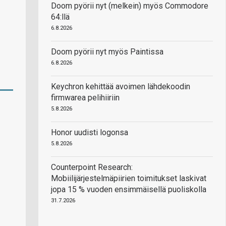
Doom pyörii nyt (melkein) myös Commodore
64:llä
6.8.2026
Doom pyörii nyt myös Paintissa
6.8.2026
Keychron kehittää avoimen lähdekoodin
firmwarea pelihiiriin
5.8.2026
Honor uudisti logonsa
5.8.2026
Counterpoint Research:
Mobiilijärjestelmäpiirien toimitukset laskivat
jopa 15 % vuoden ensimmäisellä puoliskolla
31.7.2026