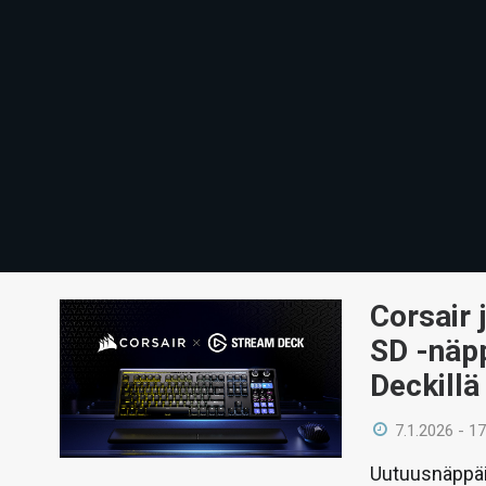
Corsair 
SD -näpp
Deckillä
7.1.2026 - 17
Uutuusnäppäim