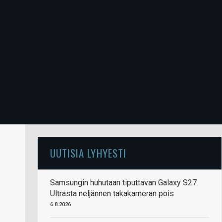
UUTISIA LYHYESTI
Samsungin huhutaan tiputtavan Galaxy S27
Ultrasta neljännen takakameran pois
6.8.2026