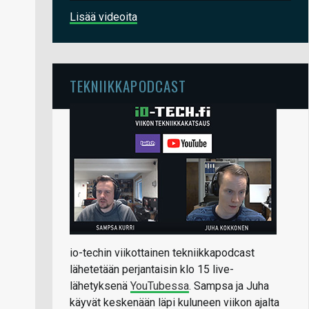
Lisää videoita
TEKNIIKKAPODCAST
io-techin viikottainen tekniikkapodcast
lähetetään perjantaisin klo 15 live-
lähetyksenä
YouTubessa
. Sampsa ja Juha
käyvät keskenään läpi kuluneen viikon ajalta