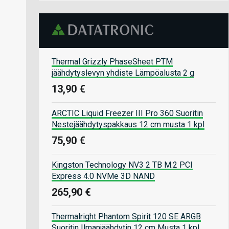
Thermal Grizzly PhaseSheet PTM
jäähdytyslevyn yhdiste Lämpöalusta 2 g
13,90 €
ARCTIC Liquid Freezer III Pro 360 Suoritin
Nestejäähdytyspakkaus 12 cm musta 1 kpl
75,90 €
Kingston Technology NV3 2 TB M.2 PCI
Express 4.0 NVMe 3D NAND
265,90 €
Thermalright Phantom Spirit 120 SE ARGB
Suoritin Ilmanjäähdytin 12 cm Musta 1 kpl