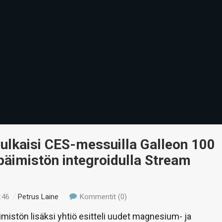
julkaisi CES-messuilla Galleon 100
äimistön integroidulla Stream
:46
/
Petrus Laine
Kommentit (0)
istön lisäksi yhtiö esitteli uudet magnesium- ja