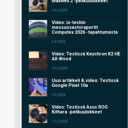
Maxwell 2 -pelikuulokkeet
15.6.2026
Video: io-techin
messuosastoraportit
Computex 2026 -tapahtumasta
3.6.2026
Video: Testissä Keychron K2 HE
All-Wood
13.4.2026
Uusi artikkeli & video: Testissä
Google Pixel 10a
9.3.2026
Video: Testissä Asus ROG
Kithara -pelikuulokkeet
11.2.2026