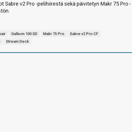
iot Sabre v2 Pro -pelihiirestä sekä päivitetyn Makr 75 Pro -
stön.
sair
Galleon 100 SD
Makr 75 Pro
Sabre v2 Pro CF
G
Stream Deck