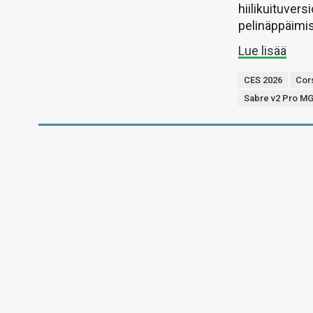
hiilikuituvers
pelinäppäimi
Lue lisää
CES 2026
Cor
Sabre v2 Pro M