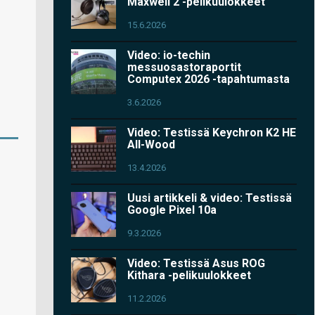
Maxwell 2 -pelikuulokkeet
15.6.2026
Video: io-techin
messuosastoraportit
Computex 2026 -tapahtumasta
3.6.2026
Video: Testissä Keychron K2 HE
All-Wood
13.4.2026
Uusi artikkeli & video: Testissä
Google Pixel 10a
9.3.2026
Video: Testissä Asus ROG
Kithara -pelikuulokkeet
11.2.2026