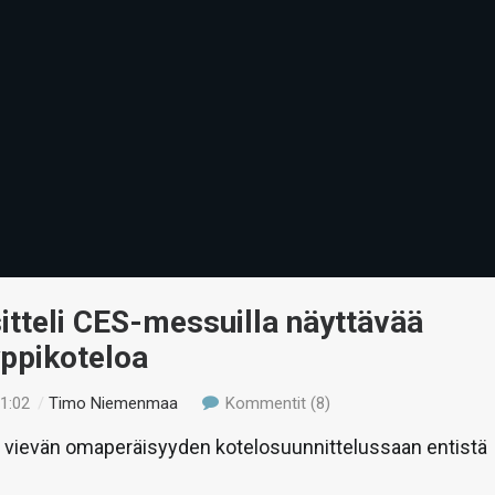
tteli CES-messuilla näyttävää
yppikoteloa
21:02
/
Timo Niemenmaa
Kommentit (8)
 vievän omaperäisyyden kotelosuunnittelussaan entistä