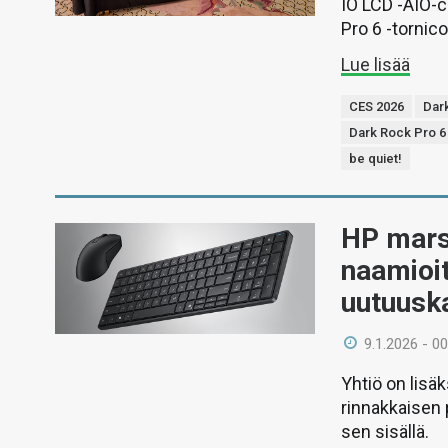
IO LCD -AIO-c
Pro 6 -tornico
Lue lisää
CES 2026
Dar
Dark Rock Pro 6
be quiet!
HP mars
naamioi
uutuusk
9.1.2026 - 00
Yhtiö on lisä
rinnakkaisen 
sen sisällä.