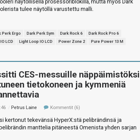
ooleri näytöllisellä prosessoriblokilla, mutta myös Dark
olerista tulee näytöllä varustettu malli.
k Perk Ergo
Dark Perk Sym
Dark Rock 6
Dark Rock Pro 6
 IO LCD
Light Loop IO LCD
Power Zone 2
Pure Power 13 M
sitti CES-messuille näppäimistöksi
tuneen tietokoneen ja kymmeniä
annettavia
:46
/
Petrus Laine
Kommentit (6)
ksi kertonut tekevänsä HyperX:stä pelibrändinsä ja
pelibrändin manttelia pitäneestä Omenista yhden sarjan