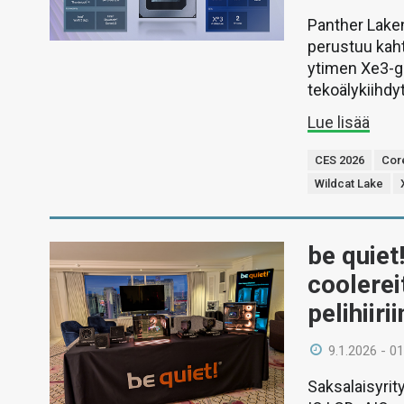
Panther Lake
perustuu kah
ytimen Xe3-g
tekoälykiihdy
Lue lisää
CES 2026
Cor
Wildcat Lake
be quiet
coolerei
pelihiirii
9.1.2026 - 01
Saksalaisyrit