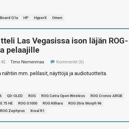
eBoard G1a
HP
HyperX
Omen
tteli Las Vegasissa ison läjän ROG-
a pelaajille
:42
/
Timo Niemenmaa
Kommentit (6)
ähtiin mm. pelilasit, näyttöjä ja audiotuotteita.
6
QD-OLED
ROG
ROG Cetra Open Wireless
ROG Cronox ARGB
E 75 HE
ROG G1000
ROG Kithara
ROG Strix Morph 96
ROG Zephyrus
Xreal R1