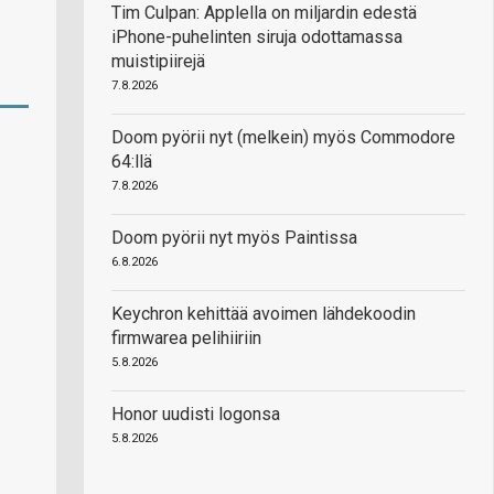
Tim Culpan: Applella on miljardin edestä
iPhone-puhelinten siruja odottamassa
muistipiirejä
7.8.2026
Doom pyörii nyt (melkein) myös Commodore
64:llä
7.8.2026
Doom pyörii nyt myös Paintissa
6.8.2026
Keychron kehittää avoimen lähdekoodin
firmwarea pelihiiriin
5.8.2026
Honor uudisti logonsa
5.8.2026