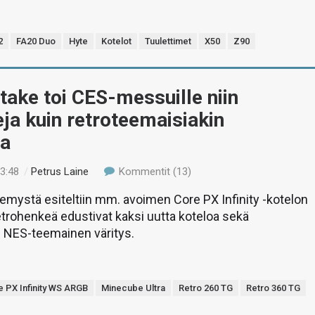
2
FA20 Duo
Hyte
Kotelot
Tuulettimet
X50
Z90
ake toi CES-messuille niin
a kuin retroteemaisiakin
ia
23:48
/
Petrus Laine
Kommentit (13)
mystä esiteltiin mm. avoimen Core PX Infinity -kotelon
etrohenkeä edustivat kaksi uutta koteloa sekä
 NES-teemainen väritys.
e PX Infinity WS ARGB
Minecube Ultra
Retro 260 TG
Retro 360 TG