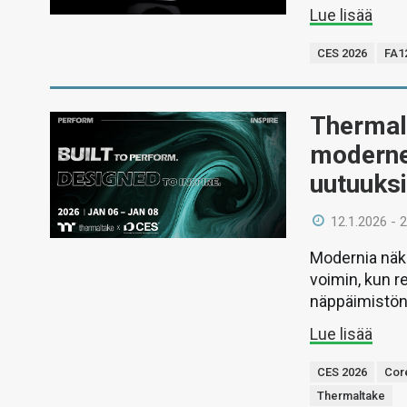
Lue lisää
CES 2026
FA1
Thermalt
modernej
uutuuks
12.1.2026 - 
Modernia näke
voimin, kun r
näppäimistön
Lue lisää
CES 2026
Cor
Thermaltake