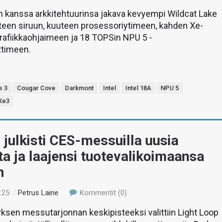
n kanssa arkkitehtuurinsa jakava kevyempi Wildcat Lake
teen siruun, kuuteen prosessoriytimeen, kahden Xe-
rafiikkaohjaimeen ja 18 TOPSin NPU 5 -
ttimeen.
e 3
Cougar Cove
Darkmont
Intel
Intel 18A
NPU 5
Xe3
! julkisti CES-messuilla uusia
ta ja laajensi tuotevalikoimaansa
n
:25
/
Petrus Laine
Kommentit (0)
yksen messutarjonnan keskipisteeksi valittiin Light Loop