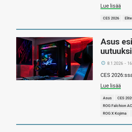
Lue lisää
CES 2026
Elit
Asus esi
uutuuksi
8.1.2026 - 16
CES 2026:ssa n
Lue lisää
Asus
CES 202
ROG Falchion AC
ROG X Kojima