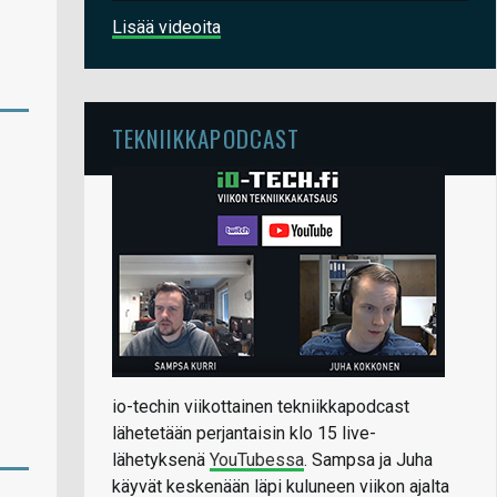
Lisää videoita
TEKNIIKKAPODCAST
io-techin viikottainen tekniikkapodcast
lähetetään perjantaisin klo 15 live-
lähetyksenä
YouTubessa
. Sampsa ja Juha
käyvät keskenään läpi kuluneen viikon ajalta