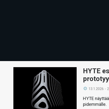
HYTE esi
prototy
13.1.2026 - 
HYTE näyttää
pidemmälle.