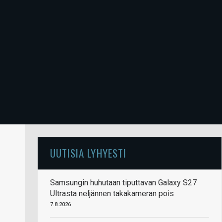
UUTISIA LYHYESTI
Samsungin huhutaan tiputtavan Galaxy S27
Ultrasta neljännen takakameran pois
7.8.2026