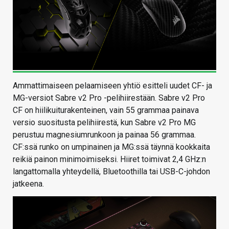
Ammattimaiseen pelaamiseen yhtiö esitteli uudet CF- ja
MG-versiot Sabre v2 Pro -pelihiirestään. Sabre v2 Pro
CF on hiilikuiturakenteinen, vain 55 grammaa painava
versio suositusta pelihiirestä, kun Sabre v2 Pro MG
perustuu magnesiumrunkoon ja painaa 56 grammaa.
CF:ssä runko on umpinainen ja MG:ssä täynnä kookkaita
reikiä painon minimoimiseksi. Hiiret toimivat 2,4 GHz:n
langattomalla yhteydellä, Bluetoothilla tai USB-C-johdon
jatkeena.