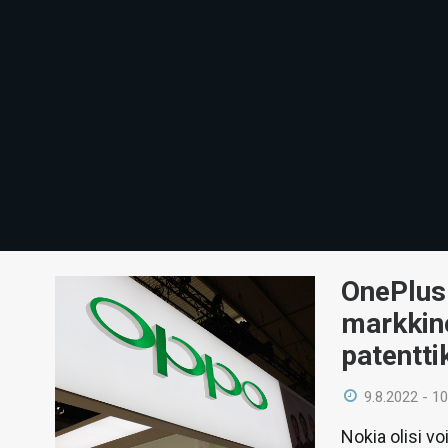
OnePlus
markkino
patentti
9.8.2022 - 10
Nokia olisi v