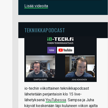
Lisää videoita
TEKNIIKKAPODCAST
io-techin viikottainen tekniikkapodcast
lähetetään perjantaisin klo 15 live-
lähetyksenä
YouTubessa
. Sampsa ja Juha
käyvät keskenään läpi kuluneen viikon ajalta