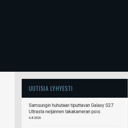
UUTISIA LYHYESTI
Samsungin huhutaan tiputtavan Galaxy S27
Ultrasta neljännen takakameran pois
6.8.2026