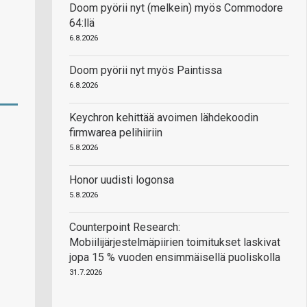
Doom pyörii nyt (melkein) myös Commodore
64:llä
6.8.2026
Doom pyörii nyt myös Paintissa
6.8.2026
Keychron kehittää avoimen lähdekoodin
firmwarea pelihiiriin
5.8.2026
Honor uudisti logonsa
5.8.2026
Counterpoint Research:
Mobiilijärjestelmäpiirien toimitukset laskivat
jopa 15 % vuoden ensimmäisellä puoliskolla
31.7.2026