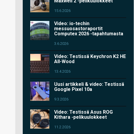
Maxwell 2 -pelikuulokkeet
15.6.2026
Video: io-techin
messuosastoraportit
Computex 2026 -tapahtumasta
3.6.2026
Video: Testissä Keychron K2 HE
All-Wood
13.4.2026
Uusi artikkeli & video: Testissä
Google Pixel 10a
9.3.2026
Video: Testissä Asus ROG
Kithara -pelikuulokkeet
11.2.2026