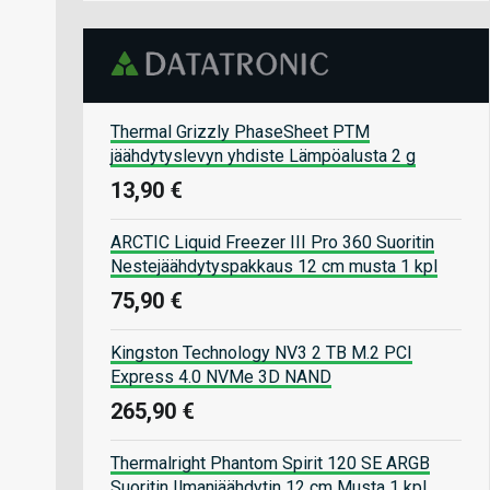
Thermal Grizzly PhaseSheet PTM
jäähdytyslevyn yhdiste Lämpöalusta 2 g
13,90 €
ARCTIC Liquid Freezer III Pro 360 Suoritin
Nestejäähdytyspakkaus 12 cm musta 1 kpl
75,90 €
Kingston Technology NV3 2 TB M.2 PCI
Express 4.0 NVMe 3D NAND
265,90 €
Thermalright Phantom Spirit 120 SE ARGB
Suoritin Ilmanjäähdytin 12 cm Musta 1 kpl