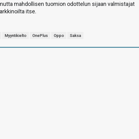
 mutta mahdollisen tuomion odottelun sijaan valmistajat
rkkinoilta itse.
Myyntikielto
OnePlus
Oppo
Saksa