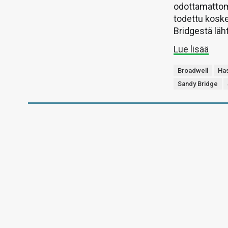
odottamattom
todettu kosk
Bridgestä läht
Lue lisää
Broadwell
Ha
Sandy Bridge