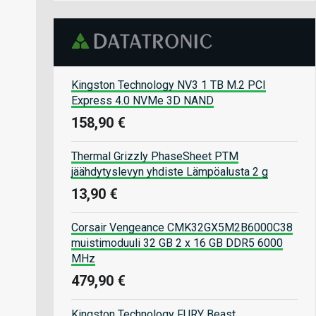
Kingston Technology NV3 1 TB M.2 PCI
Express 4.0 NVMe 3D NAND
158,90 €
Thermal Grizzly PhaseSheet PTM
jäähdytyslevyn yhdiste Lämpöalusta 2 g
13,90 €
Corsair Vengeance CMK32GX5M2B6000C38
muistimoduuli 32 GB 2 x 16 GB DDR5 6000
MHz
479,90 €
Kingston Technology FURY Beast