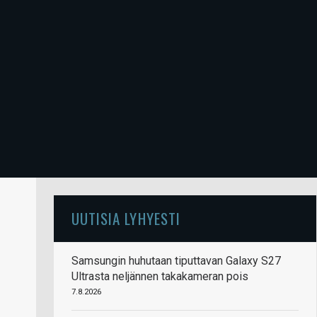
UUTISIA LYHYESTI
Samsungin huhutaan tiputtavan Galaxy S27
Ultrasta neljännen takakameran pois
7.8.2026