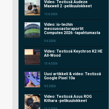
Video: Testissä Audeze
Maxwell 2 -pelikuulokkeet
15.6.2026
Video: io-techin
messuosastoraportit
Computex 2026 -tapahtumasta
3.6.2026
Video: Testissä Keychron K2 HE
All-Wood
13.4.2026
Uusi artikkeli & video: Testissä
Google Pixel 10a
9.3.2026
Video: Testissä Asus ROG
Kithara -pelikuulokkeet
11.2.2026