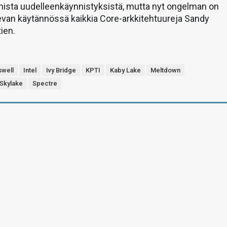
ista uudelleenkäynnistyksistä, mutta nyt ongelman on
evan käytännössä kaikkia Core-arkkitehtuureja Sandy
ien.
swell
Intel
Ivy Bridge
KPTI
Kaby Lake
Meltdown
Skylake
Spectre