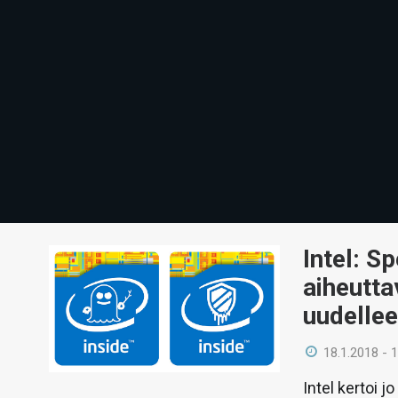
Intel: S
aiheutta
uudelle
18.1.2018 - 
Intel kertoi 