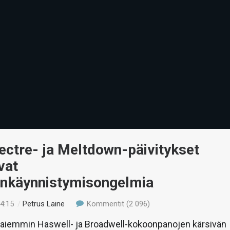
pectre- ja Meltdown-päivitykset
vat
enkäynnistymisongelmia
14:15
/
Petrus Laine
Kommentit (2 096)
jo aiemmin Haswell- ja Broadwell-kokoonpanojen kärsivän