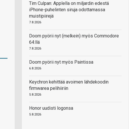
Tim Culpan: Applella on miljardin edestä
iPhone-puhelinten siruja odottamassa
muistipiirejä
7.8.2026
Doom pyörii nyt (melkein) myös Commodore
64:llä
7.8.2026
Doom pyörii nyt myös Paintissa
6.8.2026
Keychron kehittää avoimen lähdekoodin
firmwarea pelihiiriin
5.8.2026
Honor uudisti logonsa
5.8.2026