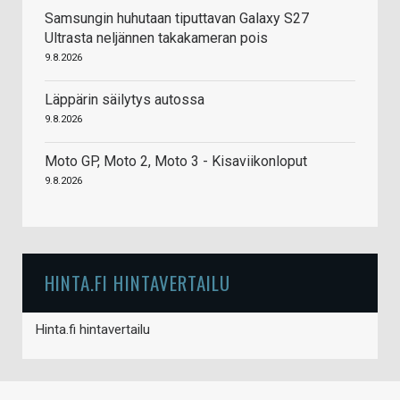
Samsungin huhutaan tiputtavan Galaxy S27
Ultrasta neljännen takakameran pois
9.8.2026
Läppärin säilytys autossa
9.8.2026
Moto GP, Moto 2, Moto 3 - Kisaviikonloput
9.8.2026
HINTA.FI HINTAVERTAILU
Hinta.fi hintavertailu