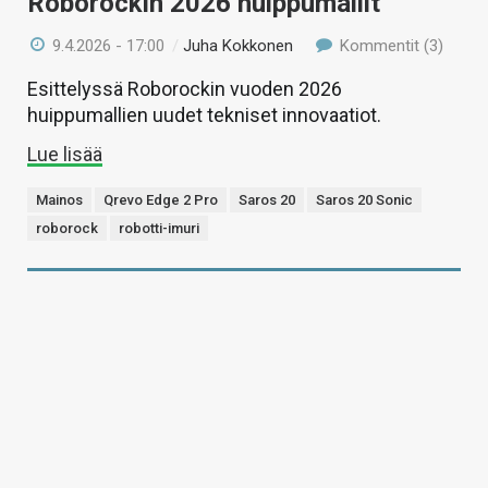
Roborockin 2026 huippumallit
9.4.2026 - 17:00
/
Juha Kokkonen
Kommentit (3)
Esittelyssä Roborockin vuoden 2026
huippumallien uudet tekniset innovaatiot.
Lue lisää
Mainos
Qrevo Edge 2 Pro
Saros 20
Saros 20 Sonic
roborock
robotti-imuri