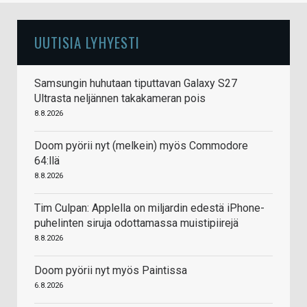
UUTISIA LYHYESTI
Samsungin huhutaan tiputtavan Galaxy S27
Ultrasta neljännen takakameran pois
8.8.2026
Doom pyörii nyt (melkein) myös Commodore
64:llä
8.8.2026
Tim Culpan: Applella on miljardin edestä iPhone-
puhelinten siruja odottamassa muistipiirejä
8.8.2026
Doom pyörii nyt myös Paintissa
6.8.2026