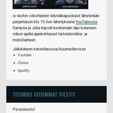
io-techin viikottainen tekniikkapodcast lähetetään
perjantaisin klo 15 live-lähetyksenä
YouTubessa
.
Sampsa ja Juha käyvät keskenään läpi kuluneen
viikon ajalta ajankohtaiset tietotekniikka- ja
mobiiliaiheet.
Jälkikäteen katseltavissa/kuunneltavissa:
Youtube
iTunes
Spotify
TECHBBS UUSIMMAT VIESTIT
Perunalastut