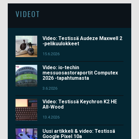
VIDEOT
Video: Testissä Audeze Maxwell 2
-pelikuulokkeet
15.6.2026
Video: io-techin
messuosastoraportit Computex
2026 -tapahtumasta
3.6.2026
Video: Testissä Keychron K2 HE
All-Wood
13.4.2026
Uusi artikkeli & video: Testissä
Google Pixel 10a