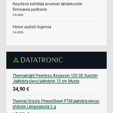
Keychron kehittää avoimen lähdekoodin
firmwarea pelihiiriin
5.8.2026
Honor uudisti logonsa
5.8.2026
Thermalright Peerless Assassin 120 SE Suoritin
Jäähdytyslevy/jäähdytin 12 cm Musta
34,90 €
Thermal Grizzly PhaseSheet PTM jäähdytyslevyn
yhdiste Lämpöalusta 2 g