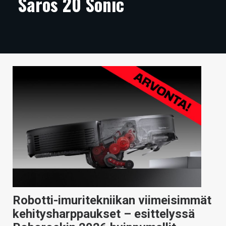
Saros 20 Sonic
ARTIKKELIT
VIDEOT
TECHBBS
TIETOA
HINTA.FI
KAUPPA
VAIHDA TEEMA
HAKU
Robotti-imuritekniikan viimeisimmät
kehitysharppaukset – esittelyssä