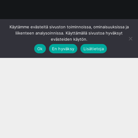
© S&J Media Oy
Käytämme evästeitä sivuston toiminnoissa, ominaisuuksissa ja
liikenteen analysoinnissa. Käyttämällä sivustoa hyväksyt
evästeiden käytön.
Ok
En hyväksy
Lisätietoja
;