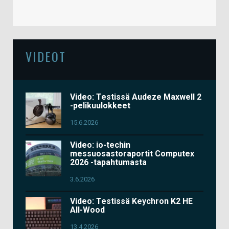
VIDEOT
Video: Testissä Audeze Maxwell 2
-pelikuulokkeet
15.6.2026
Video: io-techin
messuosastoraportit Computex
2026 -tapahtumasta
3.6.2026
Video: Testissä Keychron K2 HE
All-Wood
13.4.2026