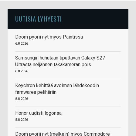
UUTISIA LYHYESTI
Doom pyörii nyt myös Paintissa
6.8.2026
Samsungin huhutaan tiputtavan Galaxy S27
Ultrasta neljännen takakameran pois
6.8.2026
Keychron kehittää avoimen lähdekoodin
firmwarea pelihiiriin
5.8.2026
Honor uudisti logonsa
5.8.2026
Doom pyörii nyt (melkein) myös Commodore