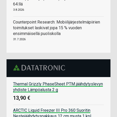
64:llä
3.8.2026
Counterpoint Research: Mobiilijärjestelmäpiirien
toimitukset laskivat jopa 15 % vuoden
ensimmäisellä puoliskolla
31.7.2026
Thermal Grizzly PhaseSheet PTM jäähdytyslevyn
yhdiste Lämpöalusta 2 g
13,90 €
ARCTIC Liquid Freezer III Pro 360 Suoritin
Nestejäähdytyspakkaus 12 cm musta 1 kpl