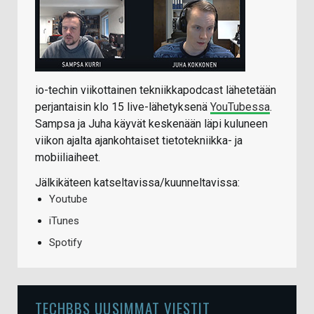
io-techin viikottainen tekniikkapodcast lähetetään
perjantaisin klo 15 live-lähetyksenä
YouTubessa
.
Sampsa ja Juha käyvät keskenään läpi kuluneen
viikon ajalta ajankohtaiset tietotekniikka- ja
mobiiliaiheet.
Jälkikäteen katseltavissa/kuunneltavissa:
Youtube
iTunes
Spotify
TECHBBS UUSIMMAT VIESTIT