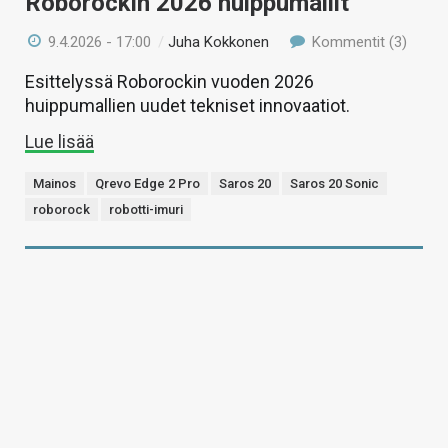
Roborockin 2026 huippumallit
9.4.2026 - 17:00
/
Juha Kokkonen
Kommentit (3)
Esittelyssä Roborockin vuoden 2026
huippumallien uudet tekniset innovaatiot.
Lue lisää
Mainos
Qrevo Edge 2 Pro
Saros 20
Saros 20 Sonic
roborock
robotti-imuri