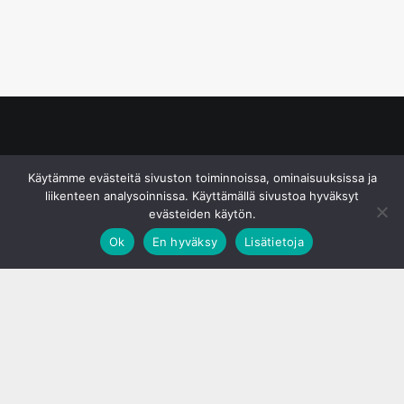
© S&J Media Oy
Käytämme evästeitä sivuston toiminnoissa, ominaisuuksissa ja
liikenteen analysoinnissa. Käyttämällä sivustoa hyväksyt
evästeiden käytön.
Ok
En hyväksy
Lisätietoja
;