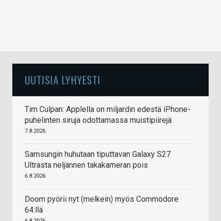
UUTISIA LYHYESTI
Tim Culpan: Applella on miljardin edestä iPhone-
puhelinten siruja odottamassa muistipiirejä
7.8.2026
Samsungin huhutaan tiputtavan Galaxy S27
Ultrasta neljännen takakameran pois
6.8.2026
Doom pyörii nyt (melkein) myös Commodore
64:llä
6.8.2026