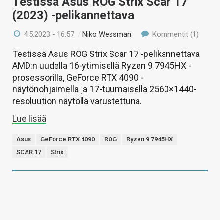
Testissä Asus ROG Strix Scar 17
(2023) -pelikannettava
4.5.2023 - 16:57
/
Niko Wessman
Kommentit (1)
Testissä Asus ROG Strix Scar 17 -pelikannettava
AMD:n uudella 16-ytimisellä Ryzen 9 7945HX -
prosessorilla, GeForce RTX 4090 -
näytönohjaimella ja 17-tuumaisella 2560×1440-
resoluution näytöllä varustettuna.
Lue lisää
Asus
GeForce RTX 4090
ROG
Ryzen 9 7945HX
SCAR 17
Strix