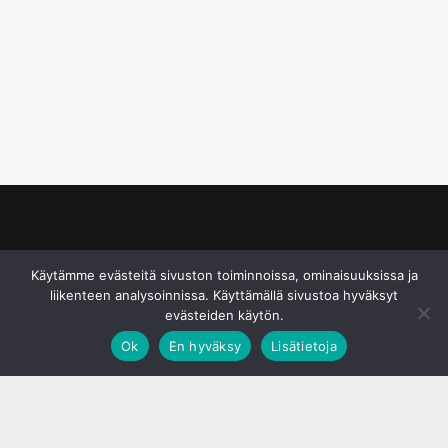
© S&J Media Oy
Käytämme evästeitä sivuston toiminnoissa, ominaisuuksissa ja
liikenteen analysoinnissa. Käyttämällä sivustoa hyväksyt
evästeiden käytön.
Ok
En hyväksy
Lisätietoja
;