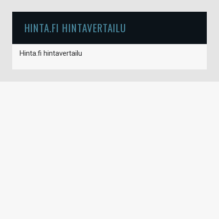
HINTA.FI HINTAVERTAILU
Hinta.fi hintavertailu