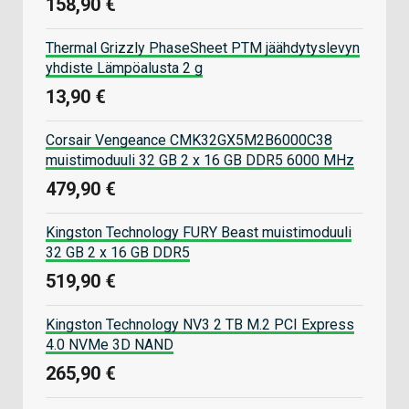
158,90 €
Thermal Grizzly PhaseSheet PTM jäähdytyslevyn
yhdiste Lämpöalusta 2 g
13,90 €
Corsair Vengeance CMK32GX5M2B6000C38
muistimoduuli 32 GB 2 x 16 GB DDR5 6000 MHz
479,90 €
Kingston Technology FURY Beast muistimoduuli
32 GB 2 x 16 GB DDR5
519,90 €
Kingston Technology NV3 2 TB M.2 PCI Express
4.0 NVMe 3D NAND
265,90 €