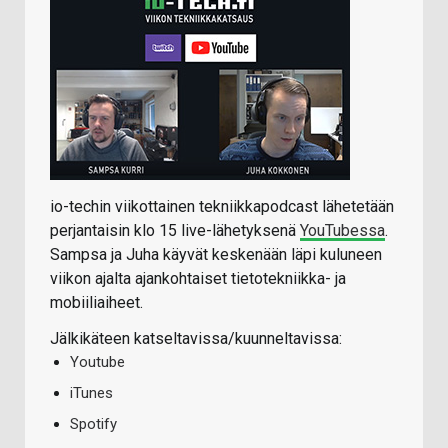
io-techin viikottainen tekniikkapodcast lähetetään
perjantaisin klo 15 live-lähetyksenä
YouTubessa
.
Sampsa ja Juha käyvät keskenään läpi kuluneen
viikon ajalta ajankohtaiset tietotekniikka- ja
mobiiliaiheet.
Jälkikäteen katseltavissa/kuunneltavissa:
Youtube
iTunes
Spotify