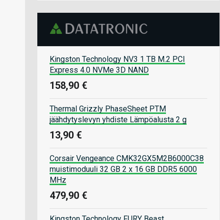
Kingston Technology NV3 1 TB M.2 PCI
Express 4.0 NVMe 3D NAND
158,90 €
Thermal Grizzly PhaseSheet PTM
jäähdytyslevyn yhdiste Lämpöalusta 2 g
13,90 €
Corsair Vengeance CMK32GX5M2B6000C38
muistimoduuli 32 GB 2 x 16 GB DDR5 6000
MHz
479,90 €
Kingston Technology FURY Beast