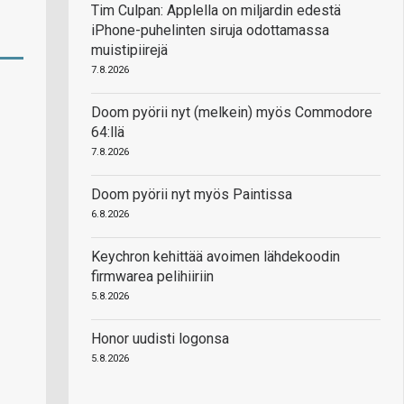
Tim Culpan: Applella on miljardin edestä
iPhone-puhelinten siruja odottamassa
muistipiirejä
7.8.2026
Doom pyörii nyt (melkein) myös Commodore
64:llä
7.8.2026
Doom pyörii nyt myös Paintissa
6.8.2026
Keychron kehittää avoimen lähdekoodin
firmwarea pelihiiriin
5.8.2026
Honor uudisti logonsa
5.8.2026