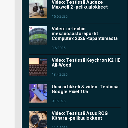
Video: Testissä Audeze
Maxwell 2 -pelikuulokkeet
15.6.2026
Video: io-techin
messuosastoraportit
Computex 2026 -tapahtumasta
3.6.2026
Video: Testissä Keychron K2 HE
All-Wood
13.4.2026
Uusi artikkeli & video: Testissä
Google Pixel 10a
9.3.2026
Video: Testissä Asus ROG
Kithara -pelikuulokkeet
11.2.2026