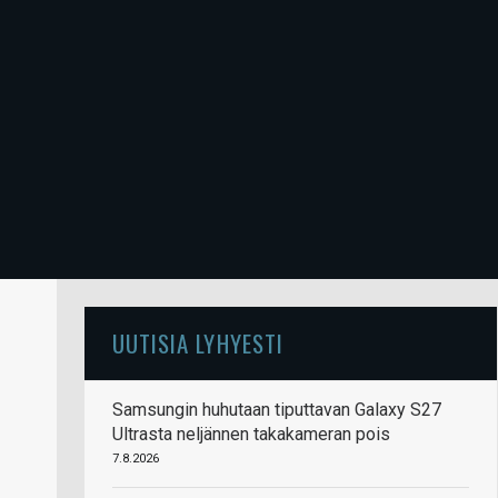
UUTISIA LYHYESTI
Samsungin huhutaan tiputtavan Galaxy S27
Ultrasta neljännen takakameran pois
7.8.2026