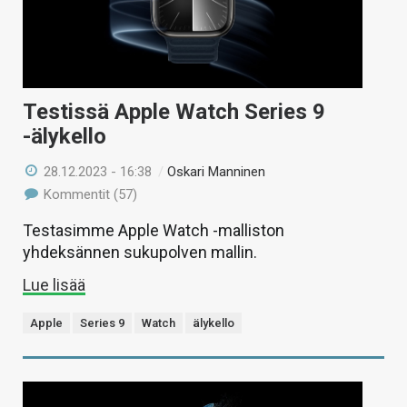
Testissä Apple Watch Series 9
-älykello
28.12.2023 - 16:38
/
Oskari Manninen
Kommentit (57)
Testasimme Apple Watch -malliston
yhdeksännen sukupolven mallin.
Lue lisää
Apple
Series 9
Watch
älykello