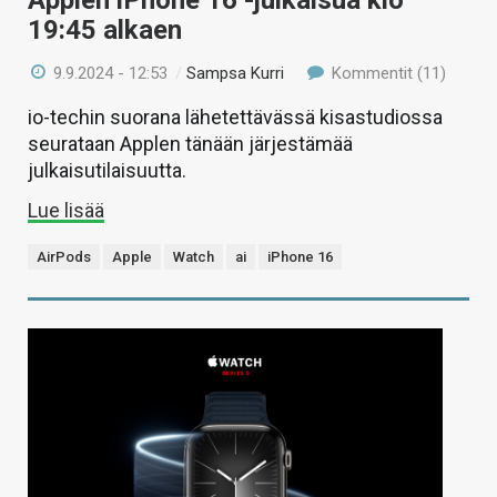
19:45 alkaen
9.9.2024 - 12:53
/
Sampsa Kurri
Kommentit (11)
io-techin suorana lähetettävässä kisastudiossa
seurataan Applen tänään järjestämää
julkaisutilaisuutta.
Lue lisää
AirPods
Apple
Watch
ai
iPhone 16