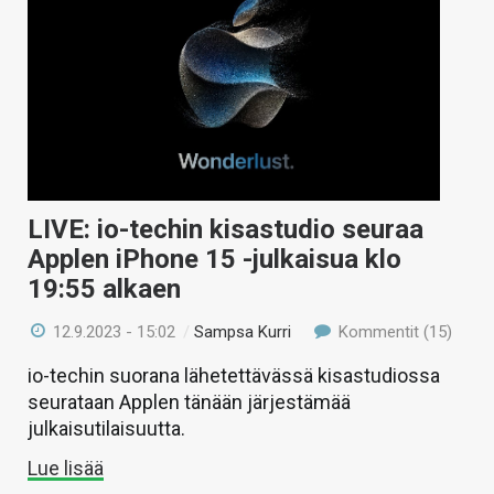
LIVE: io-techin kisastudio seuraa
Applen iPhone 15 -julkaisua klo
19:55 alkaen
12.9.2023 - 15:02
/
Sampsa Kurri
Kommentit (15)
io-techin suorana lähetettävässä kisastudiossa
seurataan Applen tänään järjestämää
julkaisutilaisuutta.
Lue lisää