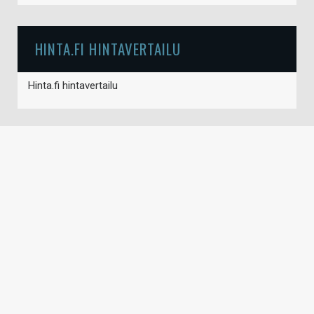
HINTA.FI HINTAVERTAILU
Hinta.fi hintavertailu