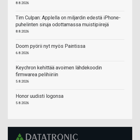
8.8.2026
Tim Culpan: Applella on miljardin edestä iPhone-
puhelinten siruja odottamassa muistipiirejä
8.8.2026
Doom pyörii nyt myös Paintissa
6.8.2026
Keychron kehittää avoimen lähdekoodin
firmwarea pelihiiriin
5.8.2026
Honor uudisti logonsa
5.8.2026