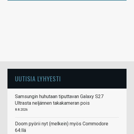
UUTISIA LYHYESTI
Samsungin huhutaan tiputtavan Galaxy S27
Ultrasta neljännen takakameran pois
8.8.2026
Doom pyörii nyt (melkein) myös Commodore
64:llä