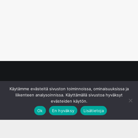
© S&J Media Oy
Käytämme evästeitä sivuston toiminnoissa, ominaisuuksissa ja
liikenteen analysoinnissa. Käyttämällä sivustoa hyväksyt
evästeiden käytön.
Ok
En hyväksy
Lisätietoja
;