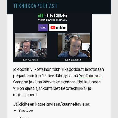
TEKNIIKKAPODCAST
io-techin viikottainen tekniikkapodcast lähetetään
perjantaisin klo 15 live-lähetyksenä
YouTubessa
.
Sampsa ja Juha käyvät keskenään läpi kuluneen
viikon ajalta ajankohtaiset tietotekniikka- ja
mobiiliaiheet.
Jälkikäteen katseltavissa/kuunneltavissa:
Youtube