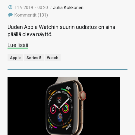
11.9.2019 - 00:20
/
Juha Kokkonen
Kommentit (131)
Uuden Apple Watchin suurin uudistus on aina
päällä oleva näyttö.
Lue lisää
Apple
Series 5
Watch