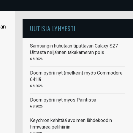
aan
UUTISIA LYHYESTI
Samsungin huhutaan tiputtavan Galaxy S27
Ultrasta neljännen takakameran pois
6.8.2026
Doom pyörii nyt (melkein) myös Commodore
64:llä
6.8.2026
Doom pyörii nyt myös Paintissa
6.8.2026
Keychron kehittää avoimen lähdekoodin
firmwarea pelihiiriin