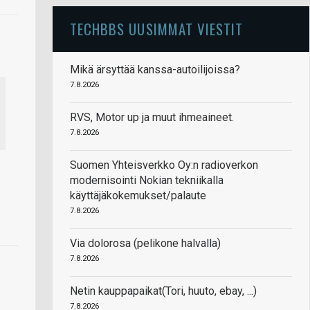
TECHBBS UUSIMMAT VIESTIT
Mikä ärsyttää kanssa-autoilijoissa?
7.8.2026
RVS, Motor up ja muut ihmeaineet.
7.8.2026
Suomen Yhteisverkko Oy:n radioverkon
modernisointi Nokian tekniikalla
käyttäjäkokemukset/palaute
7.8.2026
Via dolorosa (pelikone halvalla)
7.8.2026
Netin kauppapaikat(Tori, huuto, ebay, ...)
7.8.2026