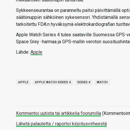
Sykkeenseurantaa on paranneltu paitsi päivittämällä op
säätönuppiin sähköinen sykesensori. Yhdistämällä senso
tarkoitettu FDA:n hyväksymä elektrokardiografian tuottava
Apple Watch Series 4 tulee saataville Suomessa GPS-vers
Space Grey -harmaa ja GPS-mallin veroton suositushinta 
Lähde:
Apple
APPLE
APPLE WATCH SERIES 4
SERIES 4
WATCH
Kommentoi uutista tai artikkelia foorumilla
(Kommentointi 
Lähetä palautetta / raportoi kirjoitusvirheestä