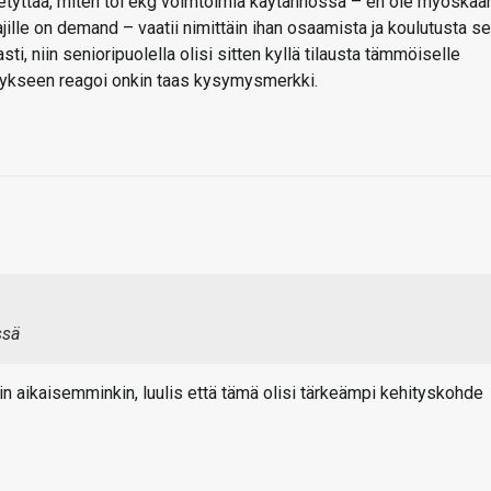
hmetyttää, miten toi ekg voimtoimia käytännössä – en ole myöskää
ajille on demand – vaatii nimittäin ihan osaamista ja koulutusta se
ti, niin senioripuolella olisi sitten kyllä tilausta tämmöiselle
lytykseen reagoi onkin taas kysymysmerkki.
ssä
in aikaisemminkin, luulis että tämä olisi tärkeämpi kehityskohde