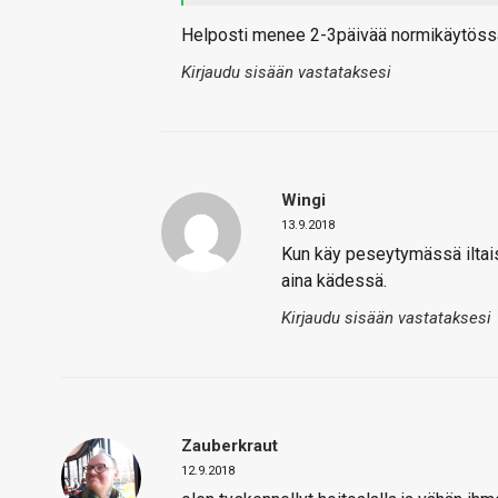
Helposti menee 2-3päivää normikäytöss
Kirjaudu sisään vastataksesi
Wingi
13.9.2018
Kun käy peseytymässä iltaisi
aina kädessä.
Kirjaudu sisään vastataksesi
Zauberkraut
12.9.2018