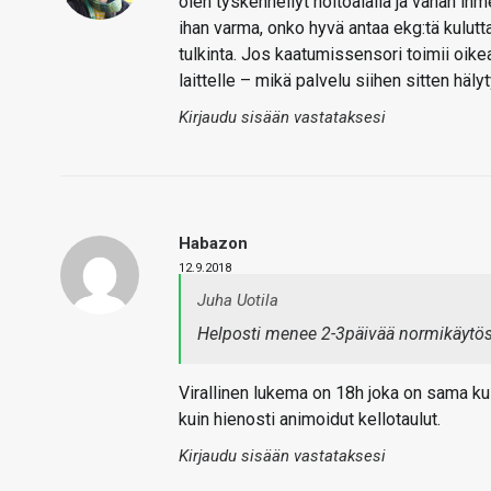
olen tyskennellyt hoitoalalla ja vähän i
ihan varma, onko hyvä antaa ekg:tä kulutt
tulkinta. Jos kaatumissensori toimii oikeas
laittelle – mikä palvelu siihen sitten hä
Kirjaudu sisään vastataksesi
Habazon
12.9.2018
Juha Uotila
Helposti menee 2-3päivää normikäytö
Virallinen lukema on 18h joka on sama ku
kuin hienosti animoidut kellotaulut.
Kirjaudu sisään vastataksesi