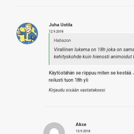
Juha Uotila
12.9.2018
Habazon
Virallinen lukema on 18h joka on sama 
kehityskohde kuin hienosti animoidut k
Käytöstähän se riippuu miten se kestää. 
reilusti tuon 18h yli
Kirjaudu sisään vastataksesi
Akse
13.9.2018