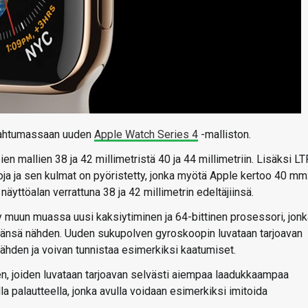
apahtumassaan uuden
Apple Watch Series 4
-malliston.
ien mallien 38 ja 42 millimetristä 40 ja 44 millimetriin. Lisäksi L
ja ja sen kulmat on pyöristetty, jonka myötä Apple kertoo 40 mm
yttöalan verrattuna 38 ja 42 millimetrin edeltäjiinsä.
tty muun muassa uusi kaksiytiminen ja 64-bittinen prosessori, jon
jäänsä nähden. Uuden sukupolven gyroskoopin luvataan tarjoavan
hden ja voivan tunnistaa esimerkiksi kaatumiset.
men, joiden luvataan tarjoavan selvästi aiempaa laadukkaampaa
la palautteella, jonka avulla voidaan esimerkiksi imitoida