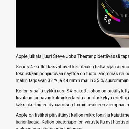
Apple julkaisi juuri Steve Jobs Theater pidettävässä t
Series 4 -kellot kasvattavat kellotaulun halkaisijan aiemp
tekniikkaan pohjautuvaa näyttöä on tuotu lähemmäs reuno
mallin tarjoavan 32 % ja 44 mm:n mallin 35 % suuremman nä
Kellon sisällä sykkii uusi S4-paketti, johon on sisällyte
luvataan tarjoavan kaksinkertaista suorituskykyä edeltä
kaksinkertaisen dynaamisen toiminta-alueen aiempaan nä
Apple on lisäksi päivittänyt kellon mikrofonin ja kaiutti
äänenlaatua. Kellon säätönuppi on varustettu nyt haptisel
mekaanisen säätönupin tuntumaa.