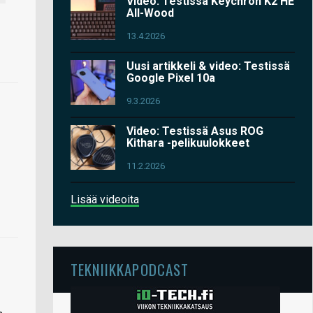
Video: Testissä Keychron K2 HE
All-Wood
13.4.2026
Uusi artikkeli & video: Testissä
Google Pixel 10a
9.3.2026
Video: Testissä Asus ROG
Kithara -pelikuulokkeet
11.2.2026
Lisää videoita
TEKNIIKKAPODCAST