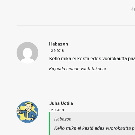
4
Habazon
12.9.2018
Kello mikä ei kestä edes vuorokautta pääl
Kirjaudu sisään vastataksesi
Juha Uotila
12.9.2018
Habazon
Kello mikä ei kestä edes vuorokautta pä