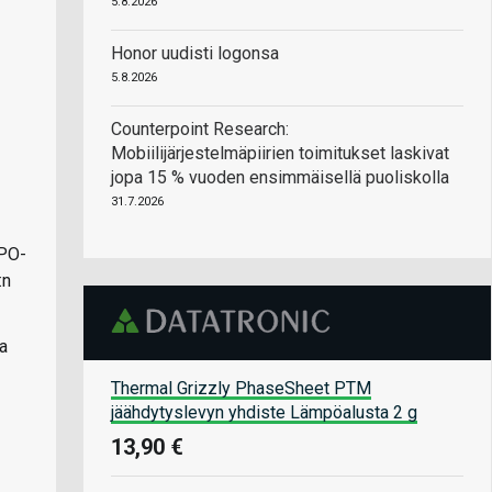
5.8.2026
Honor uudisti logonsa
5.8.2026
Counterpoint Research:
Mobiilijärjestelmäpiirien toimitukset laskivat
jopa 15 % vuoden ensimmäisellä puoliskolla
31.7.2026
TPO-
:n
ka
Thermal Grizzly PhaseSheet PTM
jäähdytyslevyn yhdiste Lämpöalusta 2 g
13,90 €