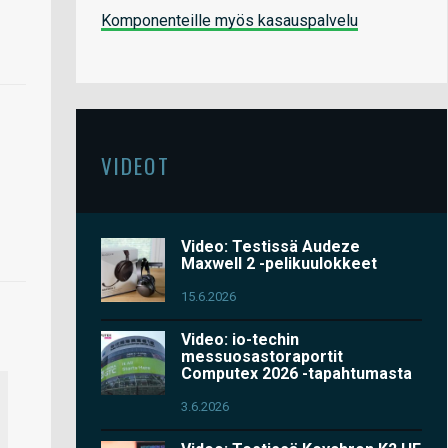
Komponenteille myös kasauspalvelu
VIDEOT
Video: Testissä Audeze
Maxwell 2 -pelikuulokkeet
15.6.2026
Video: io-techin
messuosastoraportit
Computex 2026 -tapahtumasta
3.6.2026