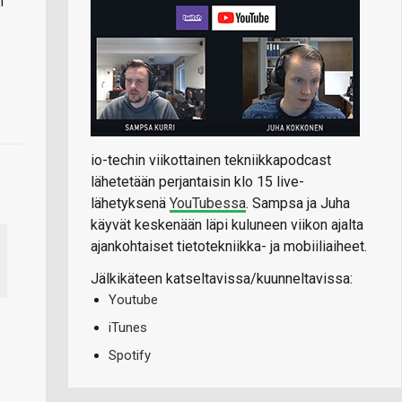
n
io-techin viikottainen tekniikkapodcast
lähetetään perjantaisin klo 15 live-
lähetyksenä
YouTubessa
. Sampsa ja Juha
käyvät keskenään läpi kuluneen viikon ajalta
ajankohtaiset tietotekniikka- ja mobiiliaiheet.
Jälkikäteen katseltavissa/kuunneltavissa:
Youtube
iTunes
Spotify