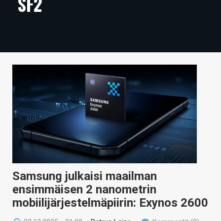
SF2
ARTIKKELIT
VIDEOT
TECHBBS
TIETOA
HINTA.FI
KAUPPA
VAIHDA TEEMA
Samsung julkaisi maailman
HAKU
ensimmäisen 2 nanometrin
mobiilijärjestelmäpiirin: Exynos 2600