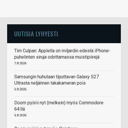
UUTISIA LYHYESTI
Tim Culpan: Applella on miljardin edestä iPhone-
puhelinten siruja odottamassa muistipiirejä
7.8.2026
Samsungin huhutaan tiputtavan Galaxy S27
Ultrasta neljännen takakameran pois
6.8.2026
Doom pyörii nyt (melkein) myös Commodore
64:llä
6.8.2026