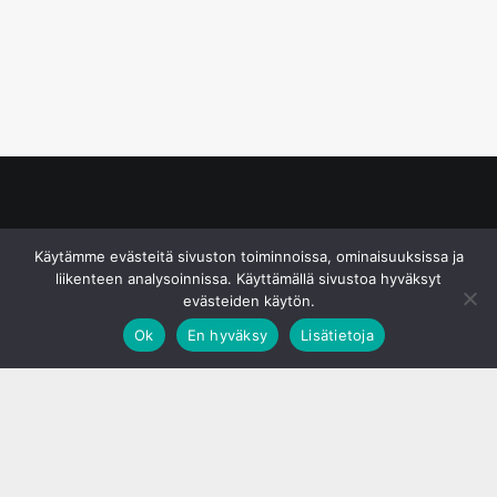
© S&J Media Oy
Käytämme evästeitä sivuston toiminnoissa, ominaisuuksissa ja
liikenteen analysoinnissa. Käyttämällä sivustoa hyväksyt
evästeiden käytön.
Ok
En hyväksy
Lisätietoja
;