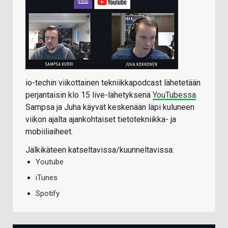
io-techin viikottainen tekniikkapodcast lähetetään
perjantaisin klo 15 live-lähetyksenä
YouTubessa
.
Sampsa ja Juha käyvät keskenään läpi kuluneen
viikon ajalta ajankohtaiset tietotekniikka- ja
mobiiliaiheet.
Jälkikäteen katseltavissa/kuunneltavissa:
Youtube
iTunes
Spotify