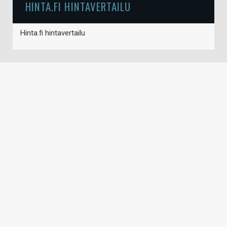
HINTA.FI HINTAVERTAILU
Hinta.fi hintavertailu