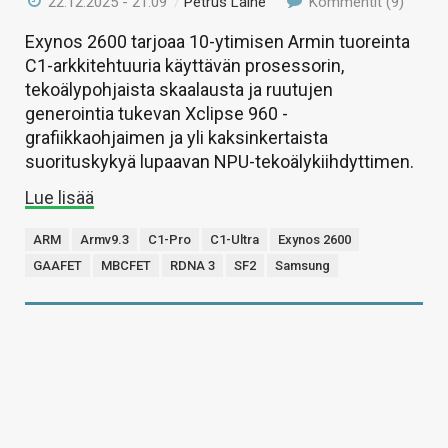
22.12.2025 - 21:09
/
Petrus Laine
Kommentit (9)
Exynos 2600 tarjoaa 10-ytimisen Armin tuoreinta
C1-arkkitehtuuria käyttävän prosessorin,
tekoälypohjaista skaalausta ja ruutujen
generointia tukevan Xclipse 960 -
grafiikkaohjaimen ja yli kaksinkertaista
suorituskykyä lupaavan NPU-tekoälykiihdyttimen.
Lue lisää
ARM
Armv9.3
C1-Pro
C1-Ultra
Exynos 2600
GAAFET
MBCFET
RDNA 3
SF2
Samsung