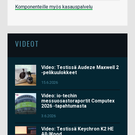
Komponenteille myös kasauspalvelu
VIDEOT
Video: Testissä Audeze Maxwell 2
-pelikuulokkeet
15.6.2026
Video: io-techin
messuosastoraportit Computex
2026 -tapahtumasta
3.6.2026
Video: Testissä Keychron K2 HE
All-Wood