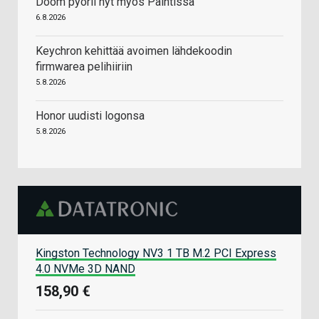
Doom pyörii nyt myös Paintissa
6.8.2026
Keychron kehittää avoimen lähdekoodin
firmwarea pelihiiriin
5.8.2026
Honor uudisti logonsa
5.8.2026
Kingston Technology NV3 1 TB M.2 PCI Express
4.0 NVMe 3D NAND
158,90 €