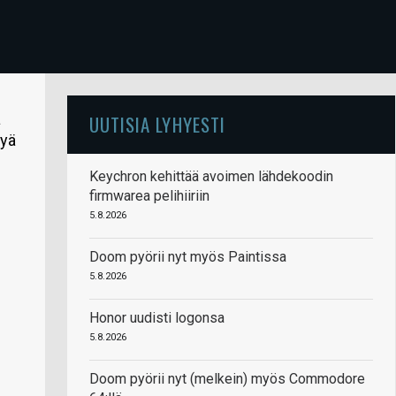
a
UUTISIA LYHYESTI
kyä
Keychron kehittää avoimen lähdekoodin
firmwarea pelihiiriin
5.8.2026
Doom pyörii nyt myös Paintissa
5.8.2026
Honor uudisti logonsa
5.8.2026
Doom pyörii nyt (melkein) myös Commodore