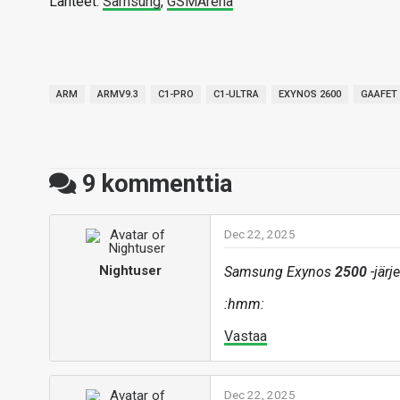
Lähteet:
Samsung
,
GSMArena
ARM
ARMV9.3
C1-PRO
C1-ULTRA
EXYNOS 2600
GAAFET
9
kommenttia
Dec 22, 2025
Nightuser
Samsung Exynos
2500
-järj
:hmm:
Vastaa
Dec 22, 2025