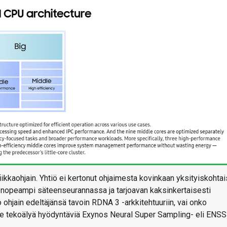
ikkaohjain. Yhtiö ei kertonut ohjaimesta kovinkaan yksityiskohtai
ä nopeampi säteenseurannassa ja tarjoavan kaksinkertaisesti
 ohjain edeltäjänsä tavoin RDNA 3 -arkkitehtuuriin, vai onko
ee tekoälyä hyödyntäviä Exynos Neural Super Sampling- eli ENSS