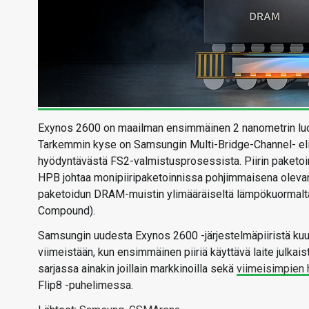
Exynos 2600 on maailman ensimmäinen 2 nanometrin luoka
Tarkemmin kyse on Samsungin Multi-Bridge-Channel- eli
hyödyntävästä FS2-valmistusprosessista. Piirin paketoi
HPB johtaa monipiiripaketoinnissa pohjimmaisena olevan
paketoidun DRAM-muistin ylimääräiseltä lämpökuormalta
Compound).
Samsungin uudesta Exynos 2600 -järjestelmäpiiristä kuul
viimeistään, kun ensimmäinen piiriä käyttävä laite julkais
sarjassa ainakin joillain markkinoilla sekä
viimeisimpien 
Flip8 -puhelimessa.