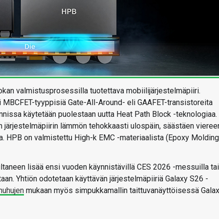
n valmistusprosessilla tuotettava mobiilijärjestelmäpiiri.
 MBCFET-tyyppisiä Gate-All-Around- eli GAAFET-transistoreita
nnissa käytetään puolestaan uutta Heat Path Block -teknologiaa.
 järjestelmäpiirin lämmön tehokkaasti ulospäin, säästäen vieree
. HPB on valmistettu High-k EMC -materiaalista (Epoxy Molding
taneen lisää ensi vuoden käynnistävillä CES 2026 -messuilla tai
taan. Yhtiön odotetaan käyttävän järjestelmäpiiriä Galaxy S26 -
huhujen
mukaan myös simpukkamallin taittuvanäyttöisessä Gala