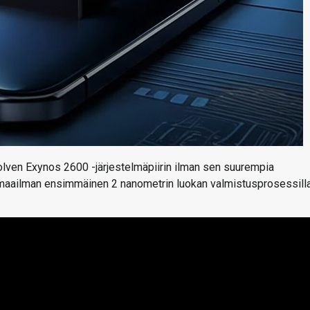
polven Exynos 2600 -järjestelmäpiirin ilman sen suurempia
on maailman ensimmäinen 2 nanometrin luokan valmistusprosessill