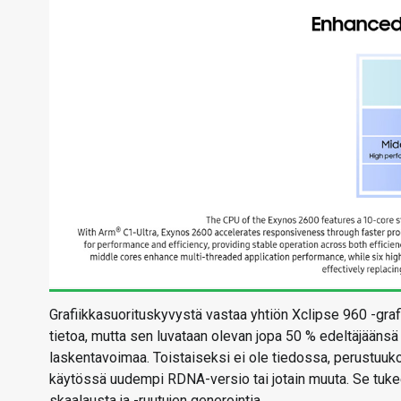
Grafiikkasuorituskyvystä vastaa yhtiön Xclipse 960 -grafi
tietoa, mutta sen luvataan olevan jopa 50 % edeltäjääns
laskentavoimaa. Toistaiseksi ei ole tiedossa, perustuuko
käytössä uudempi RDNA-versio tai jotain muuta. Se tuk
skaalausta ja -ruutujen generointia.