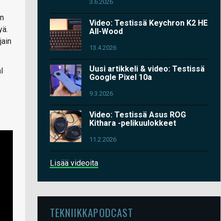
3.6.2026
an
Video: Testissä Keychron K2 HE
yä.
All-Wood
jain
13.4.2026
Uusi artikkeli & video: Testissä
l
Google Pixel 10a
9.3.2026
Video: Testissä Asus ROG
Kithara -pelikuulokkeet
11.2.2026
Lisää videoita
TEKNIIKKAPODCAST