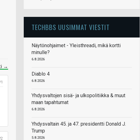
TECHBBS UUSIMMAT VIESTIT
Näytönohjaimet - Yleisthreadi, mikä kortti
minulle?
6.8.2026
ti →
Diablo 4
6.8.2026
#1
Yhdysvaltojen sisä- ja ulkopolitiikka & muut
maan tapahtumat
6.8.2026
Yhdysvaltain 45. ja 47. presidentti Donald J.
Trump
#2
5.8.2026