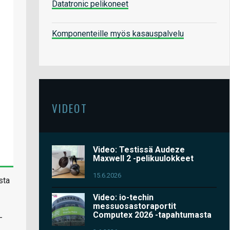
Datatronic pelikoneet
Komponenteille myös kasauspalvelu
VIDEOT
Video: Testissä Audeze
Maxwell 2 -pelikuulokkeet
15.6.2026
sta
Video: io-techin
messuosastoraportit
Computex 2026 -tapahtumasta
-