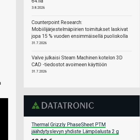
64:llä
3.8.2026
Counterpoint Research:
Mobiilijärjestelmäpiirien toimitukset laskivat
jopa 15 % vuoden ensimmäisellä puoliskolla
31.7.2026
Valve julkaisi Steam Machinen kotelon 3D
CAD -tiedostot avoimeen käyttöön
31.7.2026
a
Thermal Grizzly PhaseSheet PTM
jäähdytyslevyn yhdiste Lämpöalusta 2 g