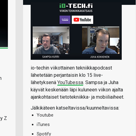
io-techin viikottainen tekniikkapodcast
lähetetään perjantaisin klo 15 live-
n
lähetyksenä
YouTubessa
. Sampsa ja Juha
käyvät keskenään läpi kuluneen viikon ajalta
ajankohtaiset tietotekniikka- ja mobiiliaiheet.
Jälkikäteen katseltavissa/kuunneltavissa:
Youtube
xy Z
iTunes
Spotify