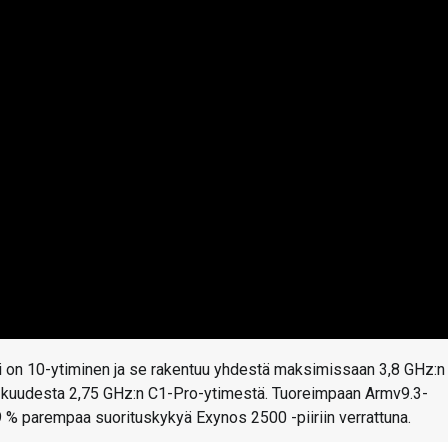
i on 10-ytiminen ja se rakentuu yhdestä maksimissaan 3,8 GHz:n
a kuudesta 2,75 GHz:n C1-Pro-ytimestä. Tuoreimpaan Armv9.3-
9 % parempaa suorituskykyä Exynos 2500 -piiriin verrattuna.