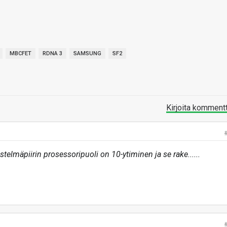
MBCFET
RDNA 3
SAMSUNG
SF2
Kirjoita komment
estelmäpiirin prosessoripuoli on 10-ytiminen ja se rake......