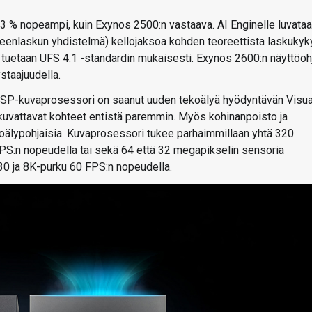
13 % nopeampi, kuin Exynos 2500:n vastaava. AI Enginelle luvata
eenlaskun yhdistelmä) kellojaksoa kohden teoreettista laskukyk
 tuetaan UFS 4.1 -standardin mukaisesti. Exynos 2600:n näyttöoh
staajuudella.
 ISP-kuvaprosessori on saanut uuden tekoälyä hyödyntävän Visua
kuvattavat kohteet entistä paremmin. Myös kohinanpoisto ja
koälypohjaisia. Kuvaprosessori tukee parhaimmillaan yhtä 320
PS:n nopeudella tai sekä 64 että 32 megapikselin sensoria
30 ja 8K-purku 60 FPS:n nopeudella.