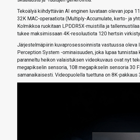
Tekoälyä kiihdyttävän AI enginen luvataan olevan jopa 1
32K MAC-operaatiota (Multiply-Accumulate, kerto- ja yht
Kolmikkoa ruokitaan LPDDR5X-muistilla ja tallennustilaa
tukee maksimissaan 4K-resoluutiota 120 hertsin virkisty
Järjestelmäpiirin kuvaprosessoinnista vastuussa oleva
Perception System -ominaisuuden, joka lupaa tunnistaa 
paranneltu heikon valaistuksen videokuvaus ovat nyt te
megapikselin sensoria, 108 megapikselin sensoria 30 F
samanaikaisesti. Videopuolella tuettuna on 8K-pakkaus 