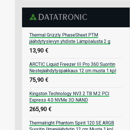
Thermal Grizzly PhaseSheet PTM
jäähdytyslevyn yhdiste Lämpöalusta 2 g
13,90 €
ARCTIC Liquid Freezer III Pro 360 Suoritin
Nestejäähdytyspakkaus 12 cm musta 1 kpl
75,90 €
Kingston Technology NV3 2 TB M.2 PCI
Express 4.0 NVMe 3D NAND
265,90 €
Thermalright Phantom Spirit 120 SE ARGB
Suoritin Ilmanjäähdytin 12 cm Musta 1 kpl