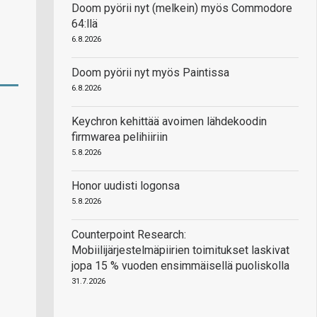
Doom pyörii nyt (melkein) myös Commodore
64:llä
6.8.2026
Doom pyörii nyt myös Paintissa
6.8.2026
Keychron kehittää avoimen lähdekoodin
firmwarea pelihiiriin
5.8.2026
Honor uudisti logonsa
5.8.2026
Counterpoint Research:
Mobiilijärjestelmäpiirien toimitukset laskivat
jopa 15 % vuoden ensimmäisellä puoliskolla
31.7.2026