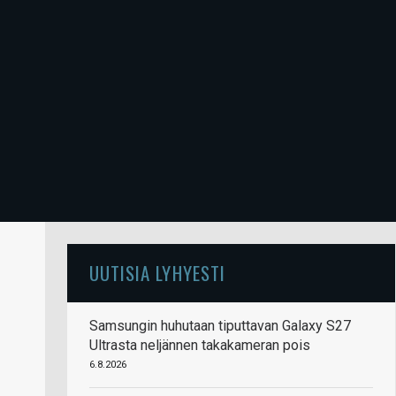
UUTISIA LYHYESTI
Samsungin huhutaan tiputtavan Galaxy S27
Ultrasta neljännen takakameran pois
6.8.2026