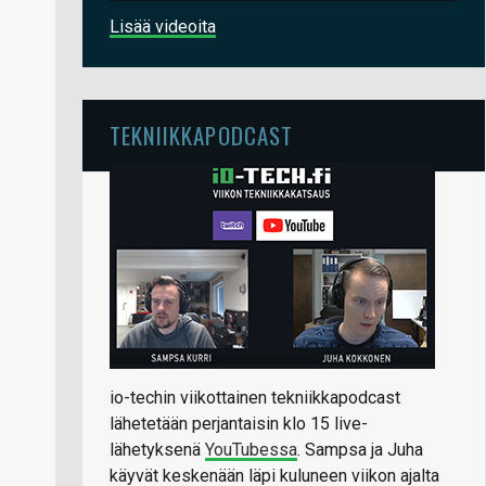
Lisää videoita
TEKNIIKKAPODCAST
io-techin viikottainen tekniikkapodcast
lähetetään perjantaisin klo 15 live-
lähetyksenä
YouTubessa
. Sampsa ja Juha
käyvät keskenään läpi kuluneen viikon ajalta