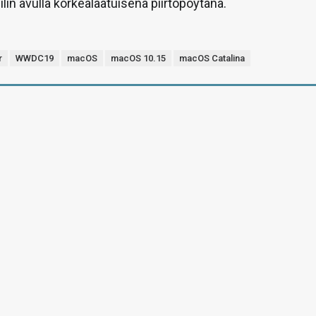
ilin avulla korkealaatuisena piirtopöytänä.
r
WWDC19
macOS
macOS 10.15
macOS Catalina