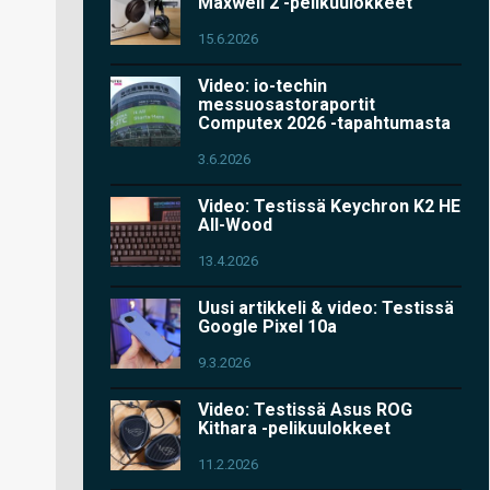
Maxwell 2 -pelikuulokkeet
15.6.2026
Video: io-techin
messuosastoraportit
Computex 2026 -tapahtumasta
3.6.2026
Video: Testissä Keychron K2 HE
All-Wood
13.4.2026
Uusi artikkeli & video: Testissä
Google Pixel 10a
9.3.2026
Video: Testissä Asus ROG
Kithara -pelikuulokkeet
11.2.2026