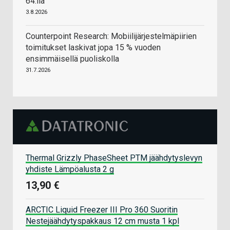
64:llä
3.8.2026
Counterpoint Research: Mobiilijärjestelmäpiirien
toimitukset laskivat jopa 15 % vuoden
ensimmäisellä puoliskolla
31.7.2026
Thermal Grizzly PhaseSheet PTM jäähdytyslevyn
yhdiste Lämpöalusta 2 g
13,90 €
ARCTIC Liquid Freezer III Pro 360 Suoritin
Nestejäähdytyspakkaus 12 cm musta 1 kpl