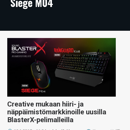
Siege M04
ARTIKKELIT
VIDEOT
TECHBBS
TIETOA
HINTA.FI
KAUPPA
VAIHDA TEEMA
Creative mukaan hiiri- ja
HAKU
näppäimistömarkkinoille uusilla
BlasterX-pelimalleilla