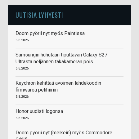
UUTISIA LYHYESTI
Doom pyörii nyt myös Paintissa
6.8.2026
Samsungin huhutaan tiputtavan Galaxy S27
Ultrasta neljännen takakameran pois
6.8.2026
Keychron kehittää avoimen lähdekoodin
firmwarea pelihiiriin
5.8.2026
Honor uudisti logonsa
5.8.2026
Doom pyörii nyt (melkein) myös Commodore