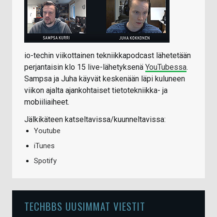
io-techin viikottainen tekniikkapodcast lähetetään
perjantaisin klo 15 live-lähetyksenä
YouTubessa
.
Sampsa ja Juha käyvät keskenään läpi kuluneen
viikon ajalta ajankohtaiset tietotekniikka- ja
mobiiliaiheet.
Jälkikäteen katseltavissa/kuunneltavissa:
Youtube
iTunes
Spotify
TECHBBS UUSIMMAT VIESTIT