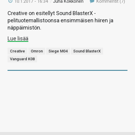
10.1.2017 - 16:34
/
Juha Kokkonen
Kommentit (7)
Creative on esitellyt Sound BlasterX -
pelituotemallistoonsa ensimmäisen hiiren ja
näppäimistön.
Lue lisää
Creative
Omron
Siege M04
Sound BlasterX
Vanguard K08