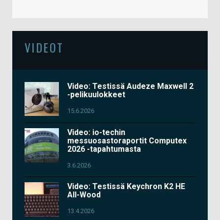
VIDEOT
Video: Testissä Audeze Maxwell 2
-pelikuulokkeet
15.6.2026
Video: io-techin
messuosastoraportit Computex
2026 -tapahtumasta
3.6.2026
Video: Testissä Keychron K2 HE
All-Wood
13.4.2026