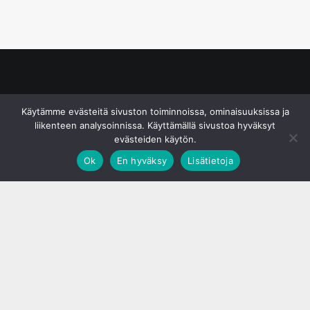
© S&J Media Oy
Käytämme evästeitä sivuston toiminnoissa, ominaisuuksissa ja
liikenteen analysoinnissa. Käyttämällä sivustoa hyväksyt
evästeiden käytön.
Ok
En hyväksy
Lisätietoja
;