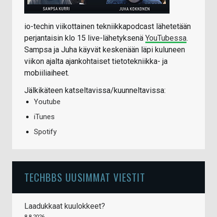
io-techin viikottainen tekniikkapodcast lähetetään
perjantaisin klo 15 live-lähetyksenä
YouTubessa
.
Sampsa ja Juha käyvät keskenään läpi kuluneen
viikon ajalta ajankohtaiset tietotekniikka- ja
mobiiliaiheet.
Jälkikäteen katseltavissa/kuunneltavissa:
Youtube
iTunes
Spotify
TECHBBS UUSIMMAT VIESTIT
Laadukkaat kuulokkeet?
8.8.2026