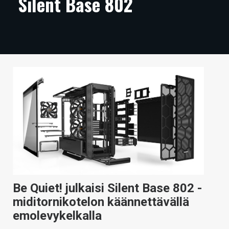
Silent Base 802
ARTIKKELIT
VIDEOT
TECHBBS
TIETOA
HINTA.FI
KAUPPA
VAIHDA TEEMA
Be Quiet! julkaisi Silent Base 802 -
HAKU
miditornikotelon käännettävällä
emolevykelkalla