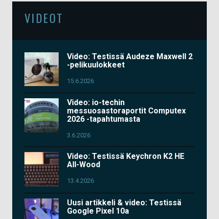
VIDEOT
Video: Testissä Audeze Maxwell 2
-pelikuulokkeet
15.6.2026
Video: io-techin
messuosastoraportit Computex
2026 -tapahtumasta
3.6.2026
Video: Testissä Keychron K2 HE
All-Wood
13.4.2026
Uusi artikkeli & video: Testissä
Google Pixel 10a