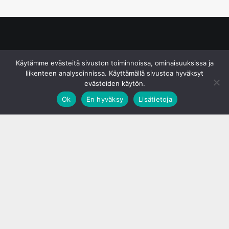
© S&J Media Oy
Käytämme evästeitä sivuston toiminnoissa, ominaisuuksissa ja
liikenteen analysoinnissa. Käyttämällä sivustoa hyväksyt
evästeiden käytön.
Ok
En hyväksy
Lisätietoja
;