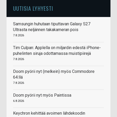
UUTISIA LYHYESTI
Samsungin huhutaan tiputtavan Galaxy S27
Ultrasta neljännen takakameran pois
7.8.2026
Tim Culpan: Applella on miljardin edestä iPhone-
puhelinten siruja odottamassa muistipiirejä
7.8.2026
Doom pyörii nyt (melkein) myös Commodore
64:llä
7.8.2026
Doom pyörii nyt myös Paintissa
6.8.2026
Keychron kehittää avoimen lähdekoodin