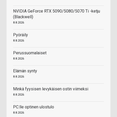
NVIDIA GeForce RTX 5090/5080/5070 Ti -ketju
(Blackwell)
8.8.2026
Pyöräily
8.8.2026
Perussuomalaiset
8.8.2026
Elämän synty
8.8.2026
Minkä fyysisen levykäisen ostin viimeksi
8.8.2026
PC:lle optinen ulostulo
8.8.2026