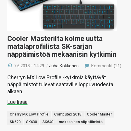
KAUPPA
VAIHDA TEEMA
Cooler Masterilta kolme uutta
matalaprofiilista SK-sarjan
HAKU
näppäimistöä mekaanisin kytkimin
7.6.2018 - 14:29
/
Juha Kokkonen
Kommentit (21)
Cherryn MX Low Profile -kytkimiä käyttävät
näppäimistöt tulevat saataville loppuvuodesta
alkaen.
Lue lisää
Cherry MX Low Profile
Computex 2018
Cooler Master
SK620
SK630
SK640
mekaaninen näppäimistö