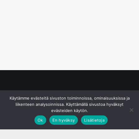
© S&J Media Oy
Käytämme evästeitä sivuston toiminnoissa, ominaisuuksissa ja
liikenteen analysoinnissa. Käyttämällä sivustoa hyväksyt
evästeiden käytön.
Ok
En hyväksy
Lisätietoja
;