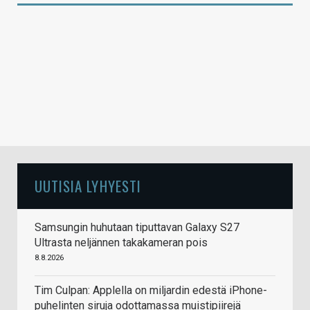
UUTISIA LYHYESTI
Samsungin huhutaan tiputtavan Galaxy S27
Ultrasta neljännen takakameran pois
8.8.2026
Tim Culpan: Applella on miljardin edestä iPhone-
puhelinten siruja odottamassa muistipiirejä