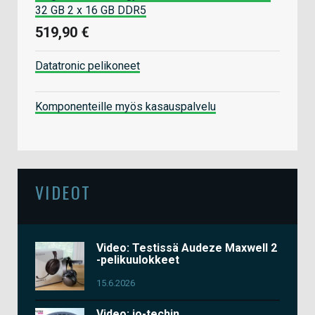
32 GB 2 x 16 GB DDR5
519,90 €
Datatronic pelikoneet
Komponenteille myös kasauspalvelu
VIDEOT
Video: Testissä Audeze Maxwell 2
-pelikuulokkeet
15.6.2026
Video: io-techin