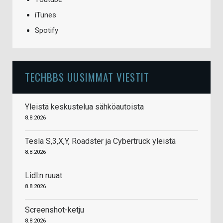
iTunes
Spotify
TECHBBS UUSIMMAT VIESTIT
Yleistä keskustelua sähköautoista
8.8.2026
Tesla S,3,X,Y, Roadster ja Cybertruck yleistä
8.8.2026
Lidl:n ruuat
8.8.2026
Screenshot-ketju
8.8.2026