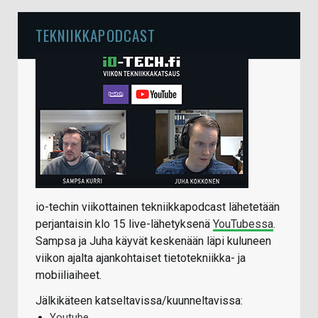
TEKNIIKKAPODCAST
io-techin viikottainen tekniikkapodcast lähetetään
perjantaisin klo 15 live-lähetyksenä
YouTubessa
.
Sampsa ja Juha käyvät keskenään läpi kuluneen
viikon ajalta ajankohtaiset tietotekniikka- ja
mobiiliaiheet.
Jälkikäteen katseltavissa/kuunneltavissa:
Youtube