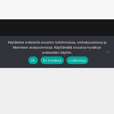
© S&J Media Oy
Käytämme evästeitä sivuston toiminnoissa, ominaisuuksissa ja
liikenteen analysoinnissa. Käyttämällä sivustoa hyväksyt
evästeiden käytön.
Ok
En hyväksy
Lisätietoja
;