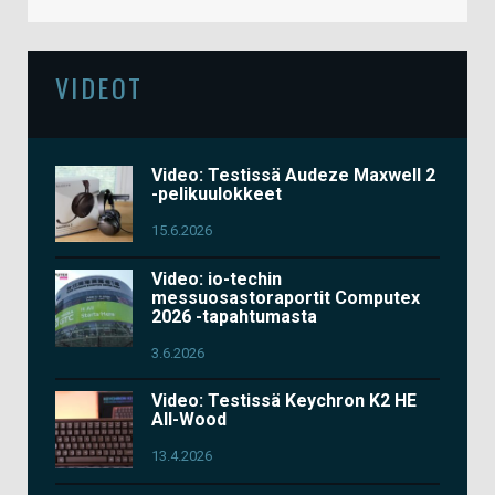
VIDEOT
Video: Testissä Audeze Maxwell 2
-pelikuulokkeet
15.6.2026
Video: io-techin
messuosastoraportit Computex
2026 -tapahtumasta
3.6.2026
Video: Testissä Keychron K2 HE
All-Wood
13.4.2026