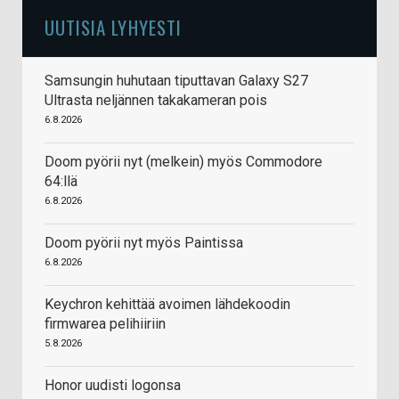
UUTISIA LYHYESTI
Samsungin huhutaan tiputtavan Galaxy S27
Ultrasta neljännen takakameran pois
6.8.2026
Doom pyörii nyt (melkein) myös Commodore
64:llä
6.8.2026
Doom pyörii nyt myös Paintissa
6.8.2026
Keychron kehittää avoimen lähdekoodin
firmwarea pelihiiriin
5.8.2026
Honor uudisti logonsa