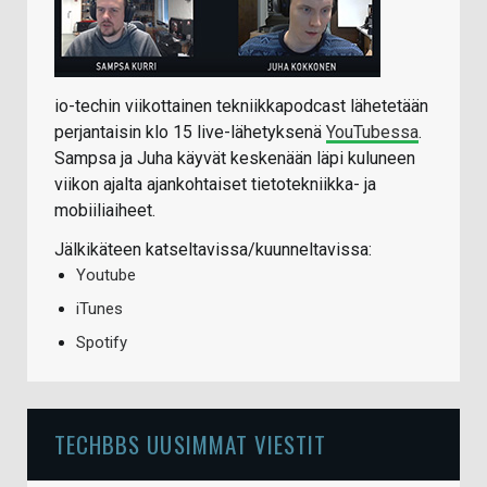
io-techin viikottainen tekniikkapodcast lähetetään
perjantaisin klo 15 live-lähetyksenä
YouTubessa
.
Sampsa ja Juha käyvät keskenään läpi kuluneen
viikon ajalta ajankohtaiset tietotekniikka- ja
mobiiliaiheet.
Jälkikäteen katseltavissa/kuunneltavissa:
Youtube
iTunes
Spotify
TECHBBS UUSIMMAT VIESTIT