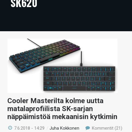
SK620
ARTIKKELIT
VIDEOT
TECHBBS
TIETOA
HINTA.FI
KAUPPA
VAIHDA TEEMA
Cooler Masterilta kolme uutta
matalaprofiilista SK-sarjan
HAKU
näppäimistöä mekaanisin kytkimin
7.6.2018 - 14:29
/
Juha Kokkonen
Kommentit (21)