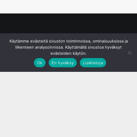
© S&J Media Oy
Käytämme evästeitä sivuston toiminnoissa, ominaisuuksissa ja
liikenteen analysoinnissa. Käyttämällä sivustoa hyväksyt
evästeiden käytön.
Ok
En hyväksy
Lisätietoja
;