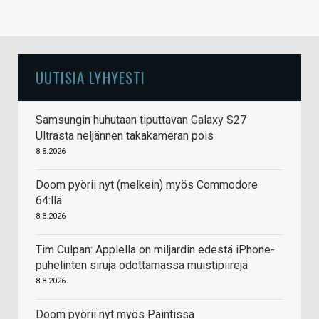
UUTISIA LYHYESTI
Samsungin huhutaan tiputtavan Galaxy S27
Ultrasta neljännen takakameran pois
8.8.2026
Doom pyörii nyt (melkein) myös Commodore
64:llä
8.8.2026
Tim Culpan: Applella on miljardin edestä iPhone-
puhelinten siruja odottamassa muistipiirejä
8.8.2026
Doom pyörii nyt myös Paintissa