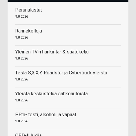
Perunalastut
9.8.2026
Rannekelloja
9.8.2026
Yleinen TV:n hankinta- & säätöketju
9.8.2026
Tesla S,3,X,Y, Roadster ja Cybertruck yleistä
9.8.2026
Yleistä keskustelua sähköautoista
9.8.2026
PEth- testi, alkoholi ja vapaat
9.8.2026
OBD-II lukija