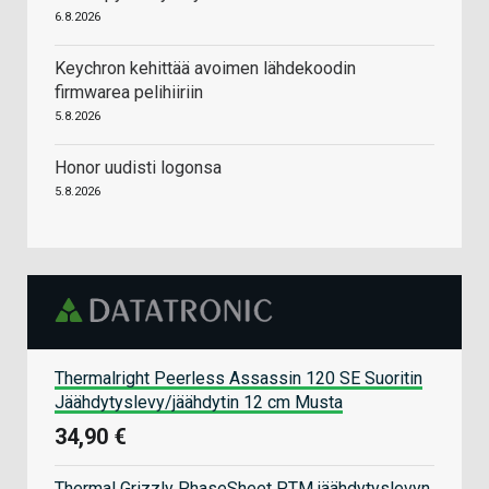
6.8.2026
Keychron kehittää avoimen lähdekoodin
firmwarea pelihiiriin
5.8.2026
Honor uudisti logonsa
5.8.2026
Thermalright Peerless Assassin 120 SE Suoritin
Jäähdytyslevy/jäähdytin 12 cm Musta
34,90 €
Thermal Grizzly PhaseSheet PTM jäähdytyslevyn