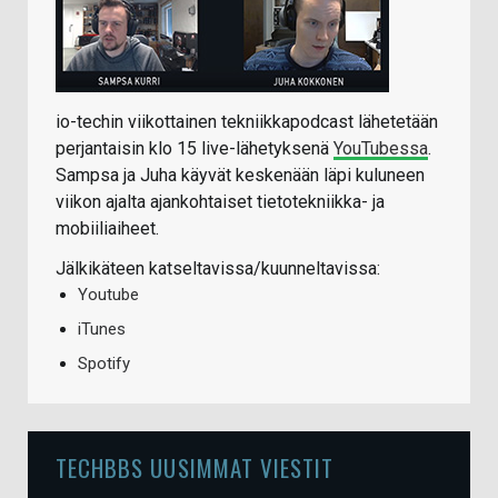
io-techin viikottainen tekniikkapodcast lähetetään
perjantaisin klo 15 live-lähetyksenä
YouTubessa
.
Sampsa ja Juha käyvät keskenään läpi kuluneen
viikon ajalta ajankohtaiset tietotekniikka- ja
mobiiliaiheet.
Jälkikäteen katseltavissa/kuunneltavissa:
Youtube
iTunes
Spotify
TECHBBS UUSIMMAT VIESTIT