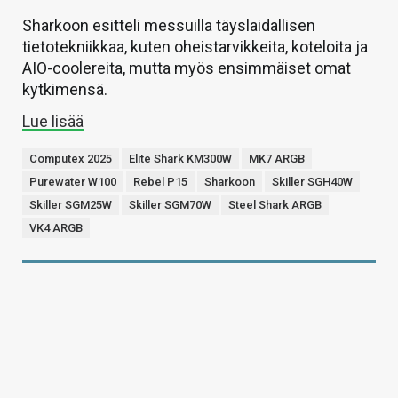
Sharkoon esitteli messuilla täyslaidallisen
tietotekniikkaa, kuten oheistarvikkeita, koteloita ja
AIO-coolereita, mutta myös ensimmäiset omat
kytkimensä.
Lue lisää
Computex 2025
Elite Shark KM300W
MK7 ARGB
Purewater W100
Rebel P15
Sharkoon
Skiller SGH40W
Skiller SGM25W
Skiller SGM70W
Steel Shark ARGB
VK4 ARGB