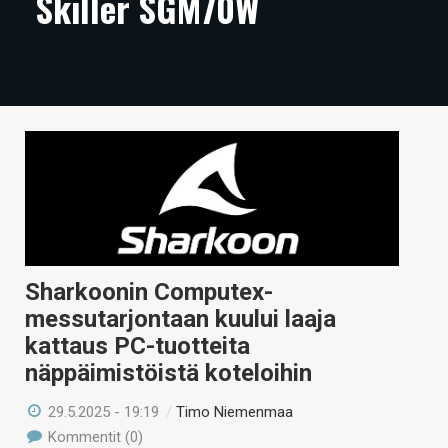
Skiller SGM70W
ARTIKKELIT
VIDEOT
TECHBBS
TIETOA
HINTA.FI
KAUPPA
VAIHDA TEEMA
Sharkoonin Computex-
messutarjontaan kuului laaja
kattaus PC-tuotteita
näppäimistöistä koteloihin
HAKU
29.5.2025 - 19:19
/
Timo Niemenmaa
Kommentit (0)