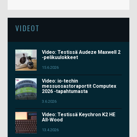
VIDEOT
Video: Testissä Audeze Maxwell 2
-pelikuulokkeet
15.6.2026
Video: io-techin
messuosastoraportit Computex
2026 -tapahtumasta
3.6.2026
Video: Testissä Keychron K2 HE
All-Wood
13.4.2026