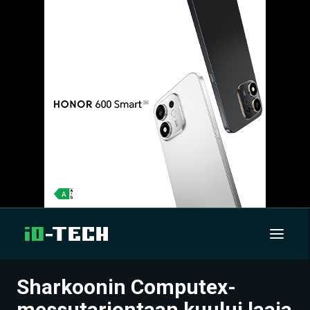
Sharkoonin Computex-
UUTISET
messutarjontaan kuului laaja