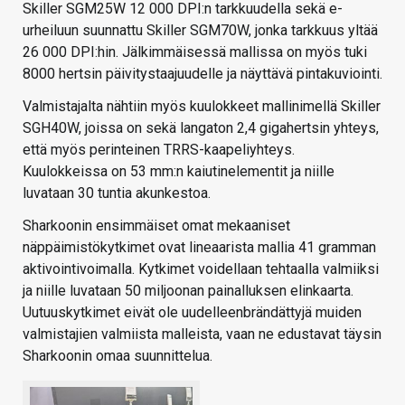
Skiller SGM25W 12 000 DPI:n tarkkuudella sekä e-
urheiluun suunnattu Skiller SGM70W, jonka tarkkuus yltää
26 000 DPI:hin. Jälkimmäisessä mallissa on myös tuki
8000 hertsin päivitystaajuudelle ja näyttävä pintakuviointi.
Valmistajalta nähtiin myös kuulokkeet mallinimellä Skiller
SGH40W, joissa on sekä langaton 2,4 gigahertsin yhteys,
että myös perinteinen TRRS-kaapeliyhteys.
Kuulokkeissa on 53 mm:n kaiutinelementit ja niille
luvataan 30 tuntia akunkestoa.
Sharkoonin ensimmäiset omat mekaaniset
näppäimistökytkimet ovat lineaarista mallia 41 gramman
aktivointivoimalla. Kytkimet voidellaan tehtaalla valmiiksi
ja niille luvataan 50 miljoonan painalluksen elinkaarta.
Uutuuskytkimet eivät ole uudelleenbrändättyjä muiden
valmistajien valmiista malleista, vaan ne edustavat täysin
Sharkoonin omaa suunnittelua.