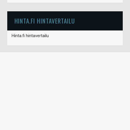
HINTA.FI HINTAVERTAILU
Hinta.fi hintavertailu