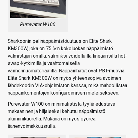
Purewater W100
Sharkoonin pelinäppäimistöuutuus on Elite Shark
KM300W, joka on 75 %:n kokoluokan näppäimistö
valmistajan omilla, valmiiksi voidelluilla lineaarisilla hot-
swap-kytkimillä ja vaahtomaisella
vaimennusmateriaalilla. Näppäinhatut ovat PBT-muovia.
Elite Shark KM300W on myös yhteensopiva avoimen
lähdekoodin VIA-ohjelmiston kanssa, mikä mahdollistaa
näppäinkomentojen konfiguroimisen mieleisekseen.
Purewater W100 on minimalistista tyyliä edustava
mekaaninen ja hiljaiseksi kehuttu näppäimistö
alumiinikuorella. Mukana on myös pyöreä
äänenvoimakkuusrulla.