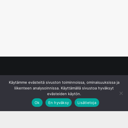
© S&J Media Oy
Käytämme evästeitä sivuston toiminnoissa, ominaisuuksissa ja
liikenteen analysoinnissa. Käyttämällä sivustoa hyväksyt
evästeiden käytön.
Ok
En hyväksy
Lisätietoja
;