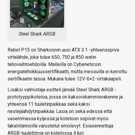
Steel Shark ARGB
Rebel P15 on Sharkoonin uusi ATX 3.1 -yhteensopiva
virtalähde, joka tulee 650, 750 ja 850 watin
tehovaihtoehdoilla. Malleilla on Cybeneticsin
energiatehokkuussertifikaatti, mutta messuilla ei kerrottu
sertifikaatin tasoa. Mukana tulee 12V-6×2-virtakaapeli.
Lisäksi valmistaja esitteli järeää Steel Shark ARGB -
prototyyppikoteloa, jossa on kaksoiskammiorakenne ja
yhteensä 11 tuuletinpaikkaa sekä kaksi
nestejäähdytinpaikkaa. Lasia on sekä edessä että
vasemmassa kyljessä ja koteloon sopivat myös
takaliitännöillä varustetut emolevyt. Esiasennettuja
ARGB-tuulettimia on kotelossa 4 kpl.