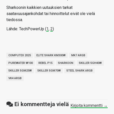
Sharkoonin kaikkien uutuuksien tarkat
saatavuusajankohdat tai hinnoittelut eivät ole vielä
tiedossa.
Lähde: TechPowerUp (
1
,
2
)
COMPUTEX 2025
ELITE SHARK KM300W
MK7 ARGB
PUREWATER W100
REBEL P15
SHARKOON
SKILLER SGH40W
SKILLER SGM25W
SKILLER SGM70W
STEEL SHARK ARGB
VK4 ARGB
Ei kommentteja vielä
Kirjoita kommentti →