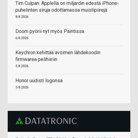
Tim Culpan: Applella on miljardin edestä iPhone-
puhelinten siruja odottamassa muistipiirejä
8.8.2026
Doom pyörii nyt myös Paintissa
6.8.2026
Keychron kehittää avoimen lähdekoodin
firmwarea pelihiiriin
5.8.2026
Honor uudisti logonsa
5.8.2026