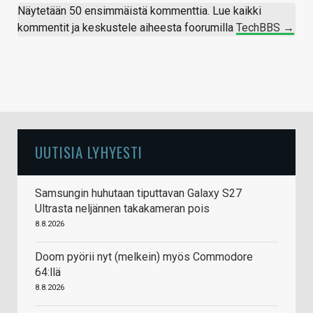
Näytetään 50 ensimmäistä kommenttia. Lue kaikki
kommentit ja keskustele aiheesta foorumilla
TechBBS →
UUTISIA LYHYESTI
Samsungin huhutaan tiputtavan Galaxy S27
Ultrasta neljännen takakameran pois
8.8.2026
Doom pyörii nyt (melkein) myös Commodore
64:llä
8.8.2026