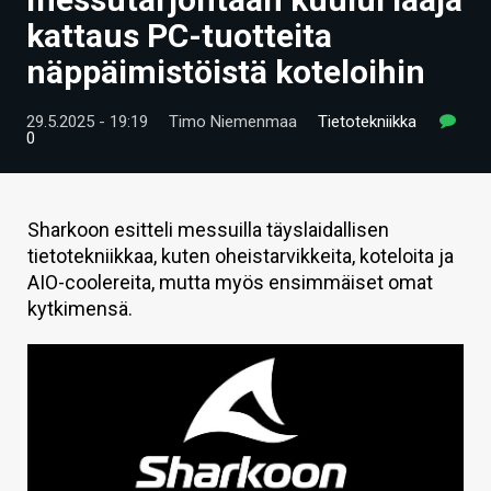
ARTIKKELIT
kattaus PC-tuotteita
näppäimistöistä koteloihin
VIDEOT
TECHBBS
29.5.2025 - 19:19
Timo Niemenmaa
Tietotekniikka
0
TIETOA
HINTA.FI
Sharkoon esitteli messuilla täyslaidallisen
tietotekniikkaa, kuten oheistarvikkeita, koteloita ja
KAUPPA
AIO-coolereita, mutta myös ensimmäiset omat
VAIHDA TEEMA
kytkimensä.
HAKU