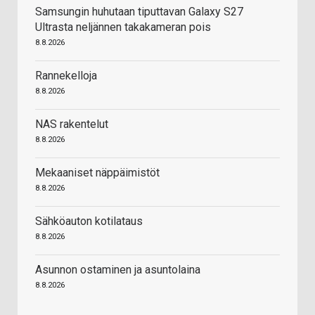
Samsungin huhutaan tiputtavan Galaxy S27
Ultrasta neljännen takakameran pois
8.8.2026
Rannekelloja
8.8.2026
NAS rakentelut
8.8.2026
Mekaaniset näppäimistöt
8.8.2026
Sähköauton kotilataus
8.8.2026
Asunnon ostaminen ja asuntolaina
8.8.2026