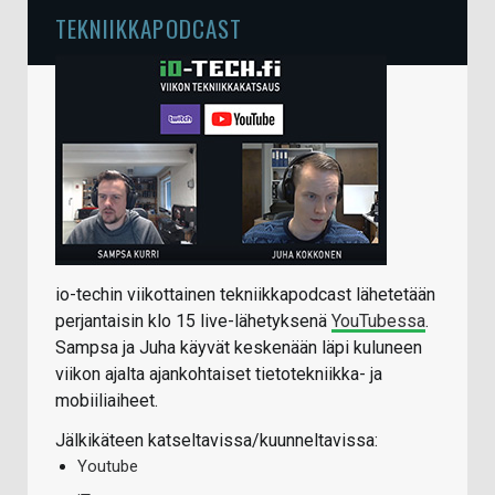
TEKNIIKKAPODCAST
io-techin viikottainen tekniikkapodcast lähetetään
perjantaisin klo 15 live-lähetyksenä
YouTubessa
.
Sampsa ja Juha käyvät keskenään läpi kuluneen
viikon ajalta ajankohtaiset tietotekniikka- ja
mobiiliaiheet.
Jälkikäteen katseltavissa/kuunneltavissa:
Youtube