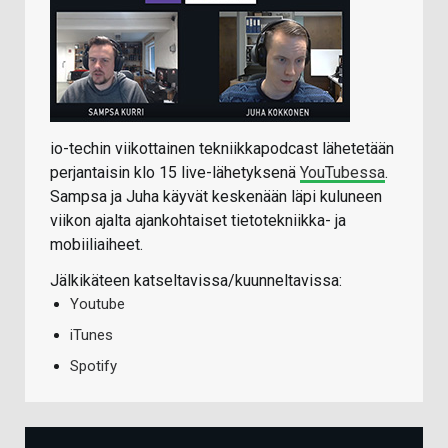
io-techin viikottainen tekniikkapodcast lähetetään
perjantaisin klo 15 live-lähetyksenä
YouTubessa
.
Sampsa ja Juha käyvät keskenään läpi kuluneen
viikon ajalta ajankohtaiset tietotekniikka- ja
mobiiliaiheet.
Jälkikäteen katseltavissa/kuunneltavissa:
Youtube
iTunes
Spotify