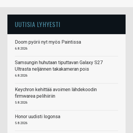
UUTISIA LYHYESTI
Doom pyörii nyt myös Paintissa
6.8.2026
Samsungin huhutaan tiputtavan Galaxy S27
Ultrasta neljännen takakameran pois
6.8.2026
Keychron kehittää avoimen lähdekoodin
firmwarea pelihiiriin
5.8.2026
Honor uudisti logonsa
5.8.2026