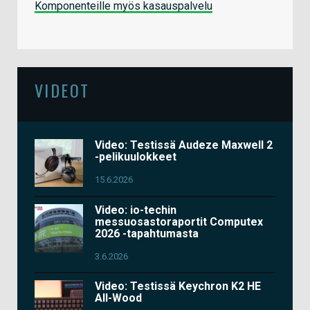
Komponenteille myös kasauspalvelu
VIDEOT
Video: Testissä Audeze Maxwell 2
-pelikuulokkeet
15.6.2026
Video: io-techin
messuosastoraportit Computex
2026 -tapahtumasta
3.6.2026
Video: Testissä Keychron K2 HE
All-Wood