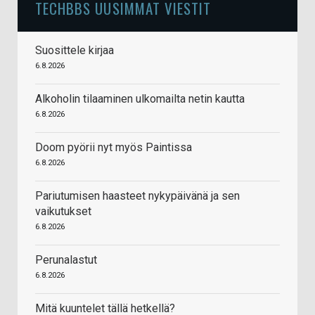
TECHBBS UUSIMMAT VIESTIT
Suosittele kirjaa
6.8.2026
Alkoholin tilaaminen ulkomailta netin kautta
6.8.2026
Doom pyörii nyt myös Paintissa
6.8.2026
Pariutumisen haasteet nykypäivänä ja sen
vaikutukset
6.8.2026
Perunalastut
6.8.2026
Mitä kuuntelet tällä hetkellä?