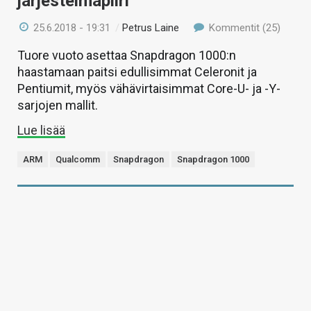
järjestelmäpiiri
25.6.2018 - 19:31
/
Petrus Laine
Kommentit (25)
Tuore vuoto asettaa Snapdragon 1000:n
haastamaan paitsi edullisimmat Celeronit ja
Pentiumit, myös vähävirtaisimmat Core-U- ja -Y-
sarjojen mallit.
Lue lisää
ARM
Qualcomm
Snapdragon
Snapdragon 1000