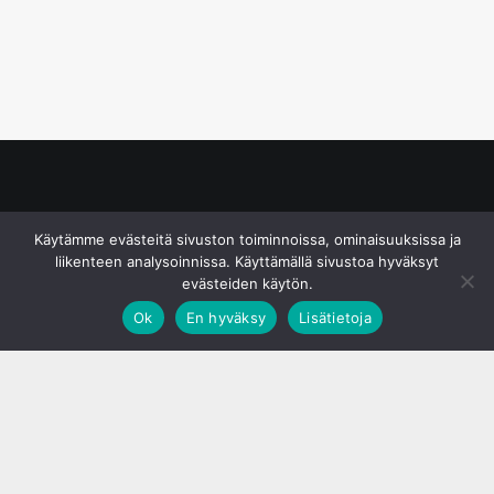
© S&J Media Oy
Käytämme evästeitä sivuston toiminnoissa, ominaisuuksissa ja
liikenteen analysoinnissa. Käyttämällä sivustoa hyväksyt
evästeiden käytön.
Ok
En hyväksy
Lisätietoja
;