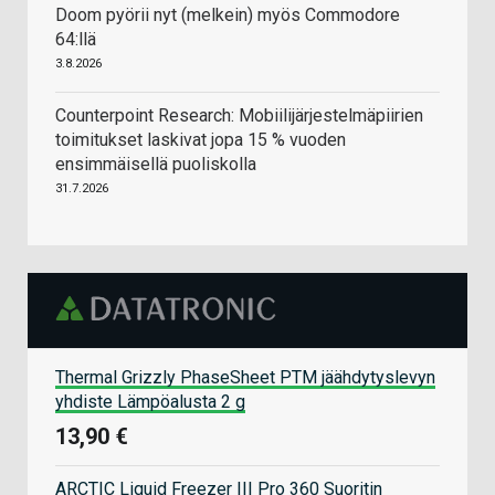
Doom pyörii nyt (melkein) myös Commodore
64:llä
3.8.2026
Counterpoint Research: Mobiilijärjestelmäpiirien
toimitukset laskivat jopa 15 % vuoden
ensimmäisellä puoliskolla
31.7.2026
Thermal Grizzly PhaseSheet PTM jäähdytyslevyn
yhdiste Lämpöalusta 2 g
13,90 €
ARCTIC Liquid Freezer III Pro 360 Suoritin