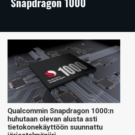
Snapdragon 1000
ARTIKKELIT
VIDEOT
TECHBBS
TIETOA
HINTA.FI
KAUPPA
VAIHDA TEEMA
Qualcommin Snapdragon 1000:n
HAKU
huhutaan olevan alusta asti
tietokonekäyttöön suunnattu