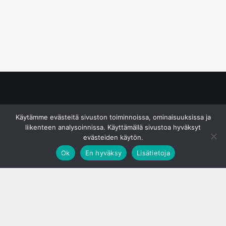
© S&J Media Oy
Käytämme evästeitä sivuston toiminnoissa, ominaisuuksissa ja
liikenteen analysoinnissa. Käyttämällä sivustoa hyväksyt
evästeiden käytön.
Ok
En hyväksy
Lisätietoja
;