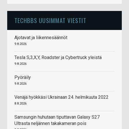
TECHBBS UUSIMMAT VIESTIT
Ajotavat ja liikennesäännöt
9.8.2026
Tesla S,3,X,Y, Roadster ja Cybertruck yleistä
9.8.2026
Pyöräily
9.8.2026
Venäjä hyökkäsi Ukrainaan 24. helmikuuta 2022
8.8.2026
Samsungin huhutaan tiputtavan Galaxy S27
Ultrasta neljännen takakameran pois