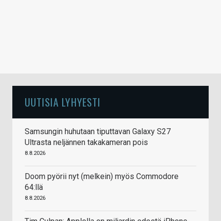
UUTISIA LYHYESTI
Samsungin huhutaan tiputtavan Galaxy S27
Ultrasta neljännen takakameran pois
8.8.2026
Doom pyörii nyt (melkein) myös Commodore
64:llä
8.8.2026