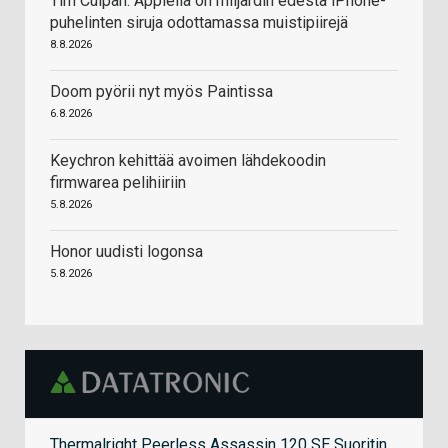
Tim Culpan: Applella on miljardin edestä iPhone-
puhelinten siruja odottamassa muistipiirejä
8.8.2026
Doom pyörii nyt myös Paintissa
6.8.2026
Keychron kehittää avoimen lähdekoodin
firmwarea pelihiiriin
5.8.2026
Honor uudisti logonsa
5.8.2026
Thermalright Peerless Assassin 120 SE Suoritin