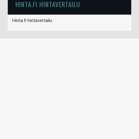
HINTA.FI HINTAVERTAILU
Hinta.fi hintavertailu