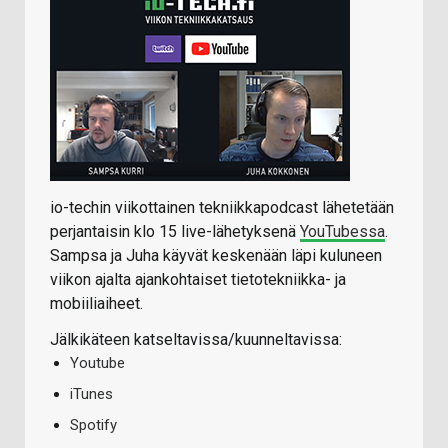
io-techin viikottainen tekniikkapodcast lähetetään
perjantaisin klo 15 live-lähetyksenä
YouTubessa
.
Sampsa ja Juha käyvät keskenään läpi kuluneen
viikon ajalta ajankohtaiset tietotekniikka- ja
mobiiliaiheet.
Jälkikäteen katseltavissa/kuunneltavissa:
Youtube
iTunes
Spotify