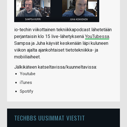
io-techin viikottainen tekniikkapodcast lähetetään
perjantaisin klo 15 live-lähetyksenä
YouTubessa
.
Sampsa ja Juha käyvät keskenään läpi kuluneen
viikon ajalta ajankohtaiset tietotekniikka- ja
mobiiliaiheet.
Jälkikäteen katseltavissa/kuunneltavissa:
Youtube
iTunes
Spotify
TECHBBS UUSIMMAT VIESTIT