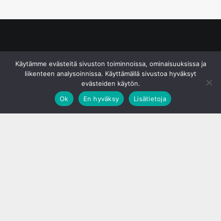
© S&J Media Oy
Käytämme evästeitä sivuston toiminnoissa, ominaisuuksissa ja
liikenteen analysoinnissa. Käyttämällä sivustoa hyväksyt
evästeiden käytön.
Ok
En hyväksy
Lisätietoja
;