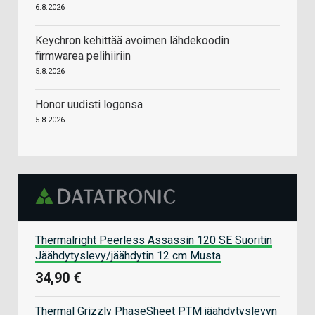
6.8.2026
Keychron kehittää avoimen lähdekoodin
firmwarea pelihiiriin
5.8.2026
Honor uudisti logonsa
5.8.2026
Thermalright Peerless Assassin 120 SE Suoritin
Jäähdytyslevy/jäähdytin 12 cm Musta
34,90 €
Thermal Grizzly PhaseSheet PTM jäähdytyslevyn