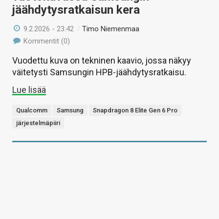
jäähdytysratkaisun kera
9.2.2026 - 23:42
/
Timo Niemenmaa
Kommentit (0)
Vuodettu kuva on tekninen kaavio, jossa näkyy
väitetysti Samsungin HPB-jäähdytysratkaisu.
Lue lisää
Qualcomm
Samsung
Snapdragon 8 Elite Gen 6 Pro
järjestelmäpiiri