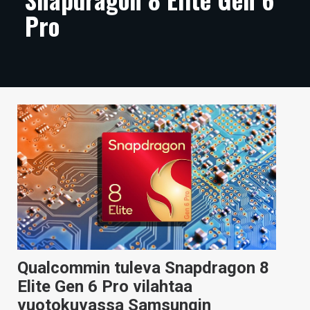
Pro
ARTIKKELIT
VIDEOT
TECHBBS
TIETOA
HINTA.FI
KAUPPA
VAIHDA TEEMA
HAKU
Qualcommin tuleva Snapdragon 8
Elite Gen 6 Pro vilahtaa
vuotokuvassa Samsungin