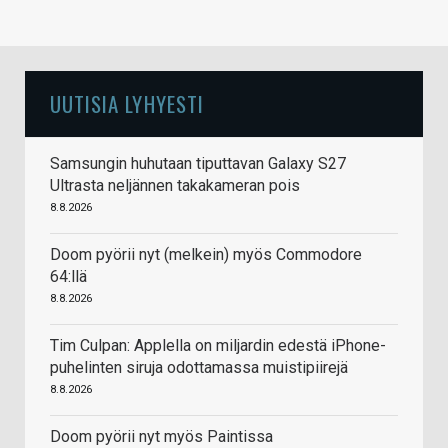
UUTISIA LYHYESTI
Samsungin huhutaan tiputtavan Galaxy S27
Ultrasta neljännen takakameran pois
8.8.2026
Doom pyörii nyt (melkein) myös Commodore
64:llä
8.8.2026
Tim Culpan: Applella on miljardin edestä iPhone-
puhelinten siruja odottamassa muistipiirejä
8.8.2026
Doom pyörii nyt myös Paintissa