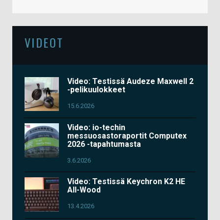
VIDEOT
Video: Testissä Audeze Maxwell 2
-pelikuulokkeet
15.6.2026
Video: io-techin
messuosastoraportit Computex
2026 -tapahtumasta
3.6.2026
Video: Testissä Keychron K2 HE
All-Wood
13.4.2026