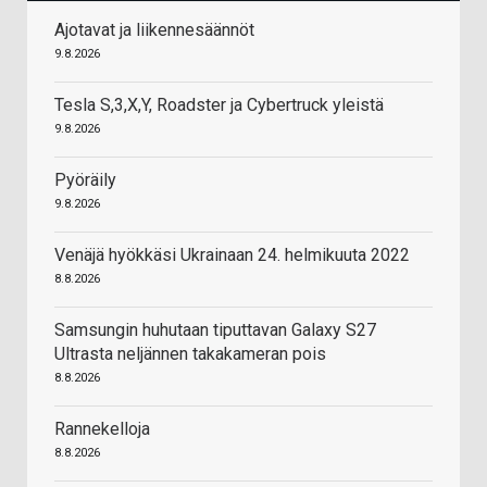
Ajotavat ja liikennesäännöt
9.8.2026
Tesla S,3,X,Y, Roadster ja Cybertruck yleistä
9.8.2026
Pyöräily
9.8.2026
Venäjä hyökkäsi Ukrainaan 24. helmikuuta 2022
8.8.2026
Samsungin huhutaan tiputtavan Galaxy S27
Ultrasta neljännen takakameran pois
8.8.2026
Rannekelloja
8.8.2026