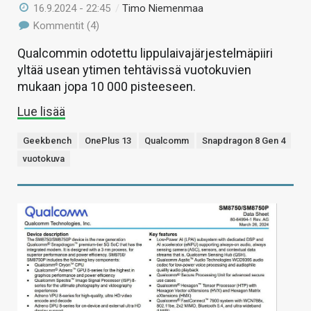
16.9.2024 - 22:45
/
Timo Niemenmaa
Kommentit (4)
Qualcommin odotettu lippulaivajärjestelmäpiiri
yltää usean ytimen tehtävissä vuotokuvien
mukaan jopa 10 000 pisteeseen.
Lue lisää
Geekbench
OnePlus 13
Qualcomm
Snapdragon 8 Gen 4
vuotokuva