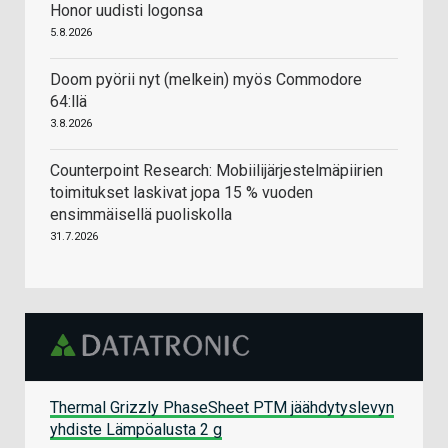
Honor uudisti logonsa
5.8.2026
Doom pyörii nyt (melkein) myös Commodore
64:llä
3.8.2026
Counterpoint Research: Mobiilijärjestelmäpiirien
toimitukset laskivat jopa 15 % vuoden
ensimmäisellä puoliskolla
31.7.2026
Thermal Grizzly PhaseSheet PTM jäähdytyslevyn
yhdiste Lämpöalusta 2 g