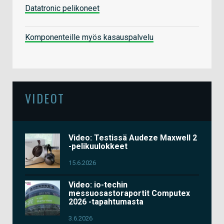
Datatronic pelikoneet
Komponenteille myös kasauspalvelu
VIDEOT
Video: Testissä Audeze Maxwell 2
-pelikuulokkeet
15.6.2026
Video: io-techin
messuosastoraportit Computex
2026 -tapahtumasta
3.6.2026