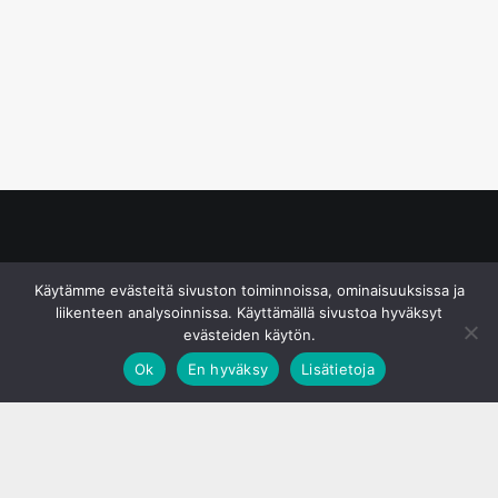
© S&J Media Oy
Käytämme evästeitä sivuston toiminnoissa, ominaisuuksissa ja
liikenteen analysoinnissa. Käyttämällä sivustoa hyväksyt
evästeiden käytön.
Ok
En hyväksy
Lisätietoja
;