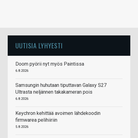
UUTISIA LYHYESTI
Doom pyörii nyt myös Paintissa
6.8.2026
Samsungin huhutaan tiputtavan Galaxy S27
Ultrasta neljännen takakameran pois
6.8.2026
Keychron kehittää avoimen lähdekoodin
firmwarea pelihiiriin
5.8.2026