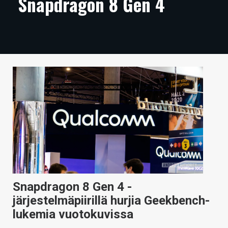
Snapdragon 8 Gen 4
ARTIKKELIT
VIDEOT
TECHBBS
TIETOA
HINTA.FI
KAUPPA
VAIHDA TEEMA
Snapdragon 8 Gen 4 -
HAKU
järjestelmäpiirillä hurjia Geekbench-
lukemia vuotokuvissa