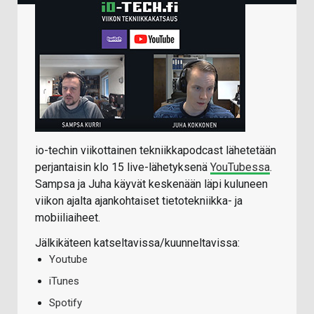
io-techin viikottainen tekniikkapodcast lähetetään
perjantaisin klo 15 live-lähetyksenä
YouTubessa
.
Sampsa ja Juha käyvät keskenään läpi kuluneen
viikon ajalta ajankohtaiset tietotekniikka- ja
mobiiliaiheet.
Jälkikäteen katseltavissa/kuunneltavissa:
Youtube
iTunes
Spotify