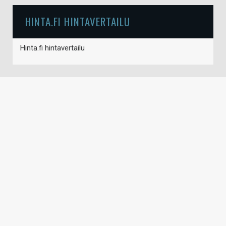
HINTA.FI HINTAVERTAILU
Hinta.fi hintavertailu