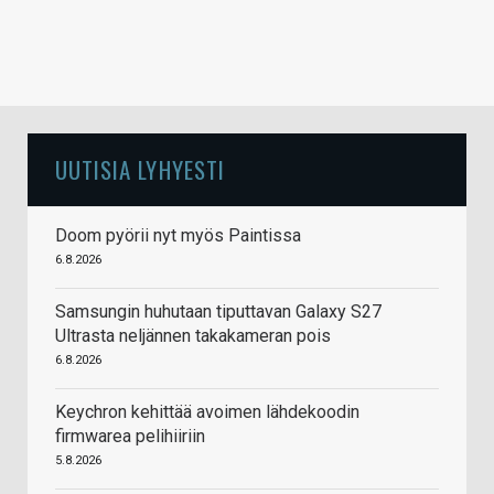
UUTISIA LYHYESTI
Doom pyörii nyt myös Paintissa
6.8.2026
Samsungin huhutaan tiputtavan Galaxy S27
Ultrasta neljännen takakameran pois
6.8.2026
Keychron kehittää avoimen lähdekoodin
firmwarea pelihiiriin
5.8.2026