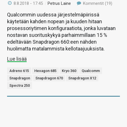
8.8.2018 - 17:45
/
Petrus Laine
Kommentit (19)
Qualcommin uudessa järjestelmäpiirissä
käytetään kahden nopean ja kuuden hitaan
prosessoriytimen konfiguraatiota, jonka luvataan
nostavan suorituskykyä parhaimmillaan 15 %
edeltävään Snapdragon 660:een nähden
huolimatta matalammista kellotaajuuksista.
Lue lisää
Adreno 615
Hexagon 685
Kryo 360
Qualcomm
Snapdragon
Snapdragon 670
Snapdragon X12
Spectra 250