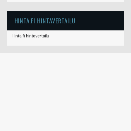
HINTA.FI HINTAVERTAILU
Hinta.fi hintavertailu