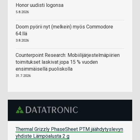
Honor uudisti logonsa
5.8.2026
Doom pyörii nyt (melkein) myös Commodore
64:llä
3.8.2026
Counterpoint Research: Mobiilijärjestelmäpiirien
toimitukset laskivat jopa 15 % vuoden
ensimmäisellä puoliskolla
31.7.2026
Thermal Grizzly PhaseSheet PTM jäähdytyslevyn
yhdiste Lämpöalusta 2 g