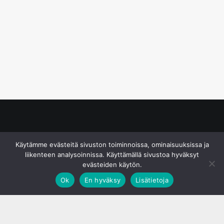
© S&J Media Oy
Käytämme evästeitä sivuston toiminnoissa, ominaisuuksissa ja
liikenteen analysoinnissa. Käyttämällä sivustoa hyväksyt
evästeiden käytön.
Ok
En hyväksy
Lisätietoja
;