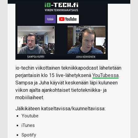
io-techin viikottainen tekniikkapodcast lähetetään
perjantaisin klo 15 live-lähetyksenä
YouTubessa
.
Sampsa ja Juha käyvät keskenään läpi kuluneen
viikon ajalta ajankohtaiset tietotekniikka- ja
mobiiliaiheet.
Jälkikäteen katseltavissa/kuunneltavissa:
Youtube
iTunes
Spotify