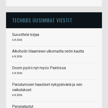
TECHBBS UUSIMMAT VIESTIT
Suosittele kirjaa
6.8.2026
Alkoholin tilaaminen ulkomailta netin kautta
6.8.2026
Doom pyörii nyt myös Paintissa
6.8.2026
Pariutumisen haasteet nykypäivänä ja sen
vaikutukset
6.8.2026
Perunalastut