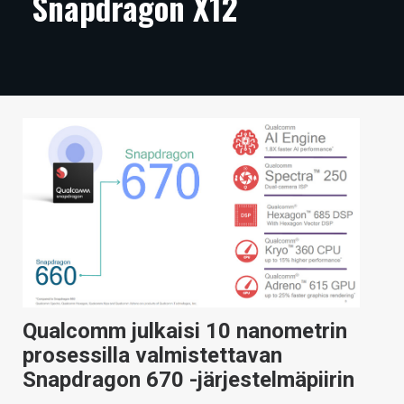
Snapdragon X12
ARTIKKELIT
VIDEOT
TECHBBS
TIETOA
HINTA.FI
KAUPPA
VAIHDA TEEMA
Qualcomm julkaisi 10 nanometrin
HAKU
prosessilla valmistettavan
Snapdragon 670 -järjestelmäpiirin