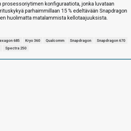
 prosessoriytimen konfiguraatiota, jonka luvataan
rituskykyä parhaimmillaan 15 % edeltävään Snapdragon
en huolimatta matalammista kellotaajuuksista.
exagon 685
Kryo 360
Qualcomm
Snapdragon
Snapdragon 670
Spectra 250