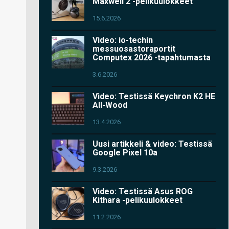
Maxwell 2 -pelikuulokkeet
15.6.2026
Video: io-techin
messuosastoraportit
Computex 2026 -tapahtumasta
3.6.2026
Video: Testissä Keychron K2 HE
All-Wood
13.4.2026
Uusi artikkeli & video: Testissä
Google Pixel 10a
9.3.2026
Video: Testissä Asus ROG
Kithara -pelikuulokkeet
11.2.2026