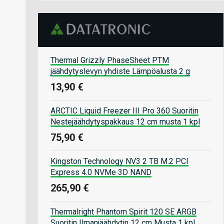
Thermal Grizzly PhaseSheet PTM
jäähdytyslevyn yhdiste Lämpöalusta 2 g
13,90 €
ARCTIC Liquid Freezer III Pro 360 Suoritin
Nestejäähdytyspakkaus 12 cm musta 1 kpl
75,90 €
Kingston Technology NV3 2 TB M.2 PCI
Express 4.0 NVMe 3D NAND
265,90 €
Thermalright Phantom Spirit 120 SE ARGB
Suoritin Ilmanjäähdytin 12 cm Musta 1 kpl