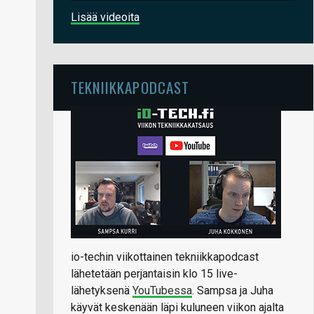
Lisää videoita
TEKNIIKKAPODCAST
io-techin viikottainen tekniikkapodcast
lähetetään perjantaisin klo 15 live-
lähetyksenä
YouTubessa
. Sampsa ja Juha
käyvät keskenään läpi kuluneen viikon ajalta