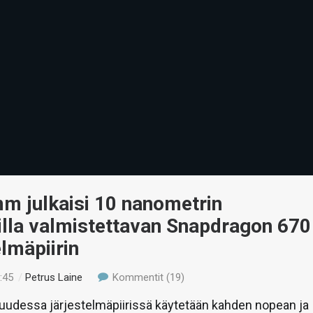
m julkaisi 10 nanometrin
illa valmistettavan Snapdragon 670
elmäpiirin
:45
/
Petrus Laine
Kommentit (19)
udessa järjestelmäpiirissä käytetään kahden nopean ja