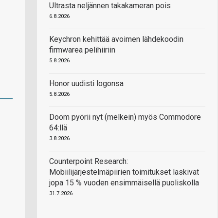
Ultrasta neljännen takakameran pois
6.8.2026
Keychron kehittää avoimen lähdekoodin
firmwarea pelihiiriin
5.8.2026
Honor uudisti logonsa
5.8.2026
Doom pyörii nyt (melkein) myös Commodore
64:llä
3.8.2026
Counterpoint Research:
Mobiilijärjestelmäpiirien toimitukset laskivat
jopa 15 % vuoden ensimmäisellä puoliskolla
31.7.2026