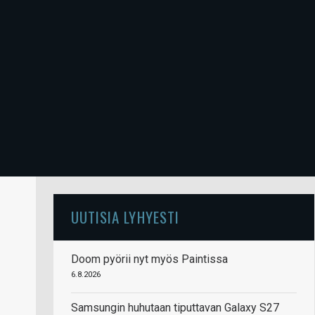
UUTISIA LYHYESTI
Doom pyörii nyt myös Paintissa
6.8.2026
Samsungin huhutaan tiputtavan Galaxy S27