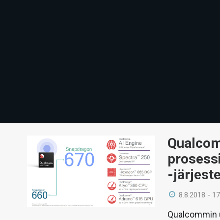
Qualcom
prosess
-järjest
8.8.2018 - 17
Qualcommin u