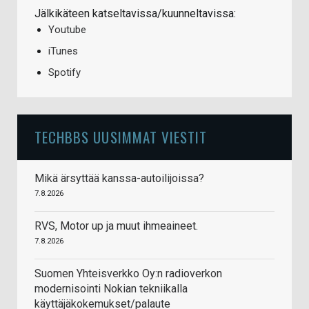
Jälkikäteen katseltavissa/kuunneltavissa:
Youtube
iTunes
Spotify
TECHBBS UUSIMMAT VIESTIT
Mikä ärsyttää kanssa-autoilijoissa?
7.8.2026
RVS, Motor up ja muut ihmeaineet.
7.8.2026
Suomen Yhteisverkko Oy:n radioverkon
modernisointi Nokian tekniikalla
käyttäjäkokemukset/palaute