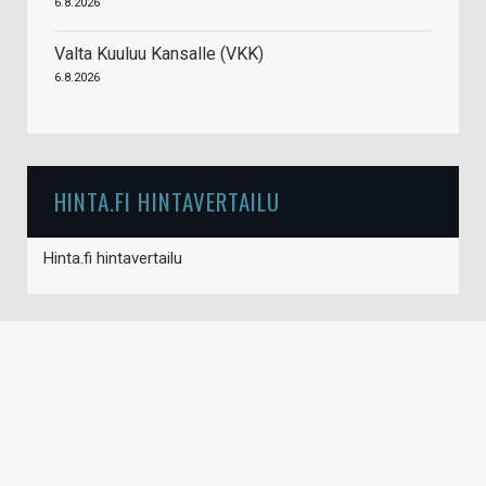
6.8.2026
Valta Kuuluu Kansalle (VKK)
6.8.2026
HINTA.FI HINTAVERTAILU
Hinta.fi hintavertailu