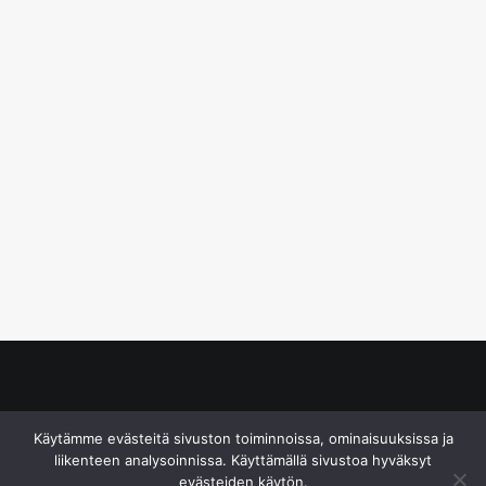
© S&J Media Oy
Käytämme evästeitä sivuston toiminnoissa, ominaisuuksissa ja
liikenteen analysoinnissa. Käyttämällä sivustoa hyväksyt
evästeiden käytön.