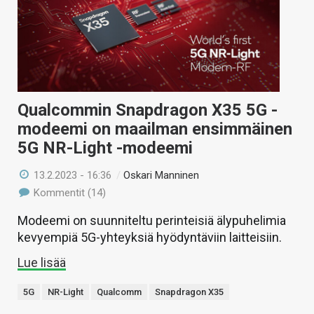
KAUPPA
VAIHDA TEEMA
Qualcommin Snapdragon X35 5G -
HAKU
modeemi on maailman ensimmäinen
5G NR-Light -modeemi
13.2.2023 - 16:36
/
Oskari Manninen
Kommentit (14)
Modeemi on suunniteltu perinteisiä älypuhelimia
kevyempiä 5G-yhteyksiä hyödyntäviin laitteisiin.
Lue lisää
5G
NR-Light
Qualcomm
Snapdragon X35