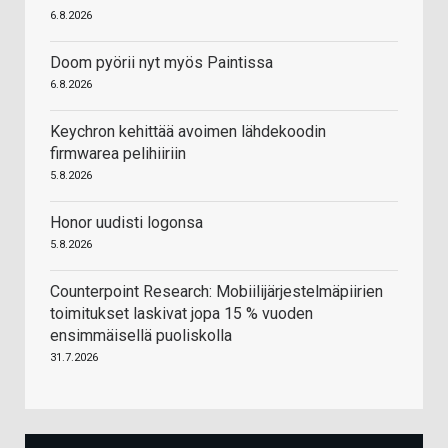
6.8.2026
Doom pyörii nyt myös Paintissa
6.8.2026
Keychron kehittää avoimen lähdekoodin
firmwarea pelihiiriin
5.8.2026
Honor uudisti logonsa
5.8.2026
Counterpoint Research: Mobiilijärjestelmäpiirien
toimitukset laskivat jopa 15 % vuoden
ensimmäisellä puoliskolla
31.7.2026