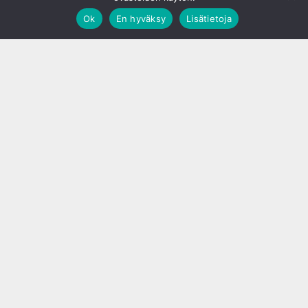
Ok
En hyväksy
Lisätietoja
;