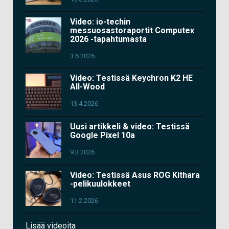
Video: io-techin
messuosastoraportit Computex
2026 -tapahtumasta
3.6.2026
Video: Testissä Keychron K2 HE
All-Wood
13.4.2026
Uusi artikkeli & video: Testissä
Google Pixel 10a
9.3.2026
Video: Testissä Asus ROG Kithara
-pelikuulokkeet
11.2.2026
Lisää videoita