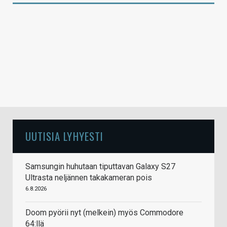
UUTISIA LYHYESTI
Samsungin huhutaan tiputtavan Galaxy S27
Ultrasta neljännen takakameran pois
6.8.2026
Doom pyörii nyt (melkein) myös Commodore
64:llä