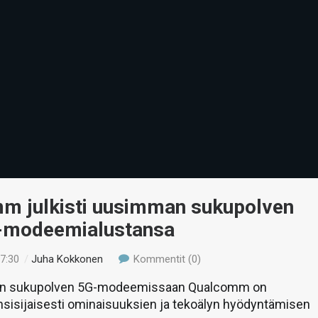
m julkisti uusimman sukupolven
-modeemialustansa
17:30
/
Juha Kokkonen
Kommentit (0)
n sukupolven 5G-modeemissaan Qualcomm on
nsisijaisesti ominaisuuksien ja tekoälyn hyödyntämisen