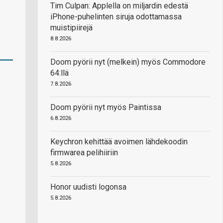
Tim Culpan: Applella on miljardin edestä
iPhone-puhelinten siruja odottamassa
muistipiirejä
8.8.2026
Doom pyörii nyt (melkein) myös Commodore
64:llä
7.8.2026
Doom pyörii nyt myös Paintissa
6.8.2026
Keychron kehittää avoimen lähdekoodin
firmwarea pelihiiriin
5.8.2026
Honor uudisti logonsa
5.8.2026