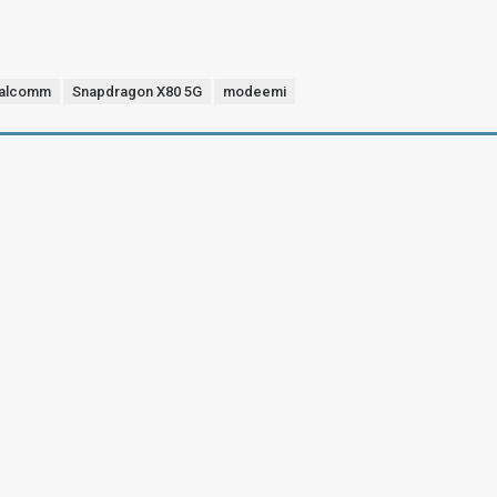
alcomm
Snapdragon X80 5G
modeemi