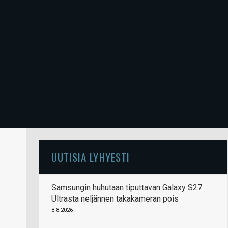
UUTISIA LYHYESTI
Samsungin huhutaan tiputtavan Galaxy S27
Ultrasta neljännen takakameran pois
8.8.2026