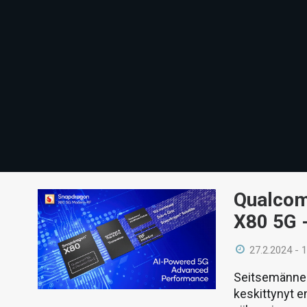
Qualcom
X80 5G 
27.2.2024 - 
Seitsemänne
keskittynyt e