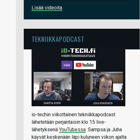
Lisää videoita
TEKNIIKKAPODCAST
io-techin viikottainen tekniikkapodcast
lähetetään perjantaisin klo 15 live-
lähetyksenä
YouTubessa
. Sampsa ja Juha
käyvät keskenään läpi kuluneen viikon ajalta