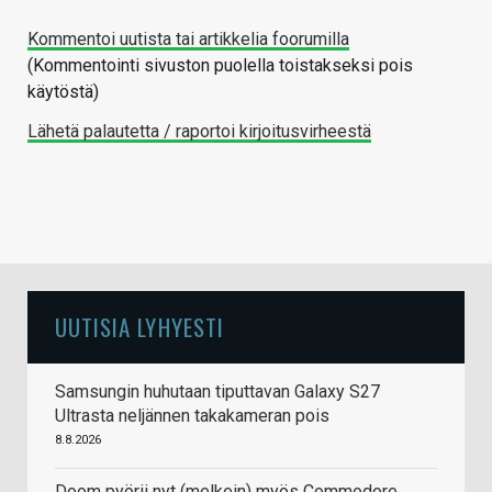
Kommentoi uutista tai artikkelia foorumilla
(Kommentointi sivuston puolella toistakseksi pois
käytöstä)
Lähetä palautetta / raportoi kirjoitusvirheestä
UUTISIA LYHYESTI
Samsungin huhutaan tiputtavan Galaxy S27
Ultrasta neljännen takakameran pois
8.8.2026
Doom pyörii nyt (melkein) myös Commodore