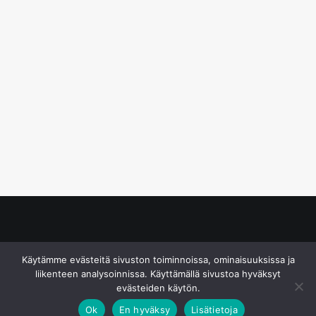
© S&J Media Oy
Käytämme evästeitä sivuston toiminnoissa, ominaisuuksissa ja
liikenteen analysoinnissa. Käyttämällä sivustoa hyväksyt
evästeiden käytön.
Ok
En hyväksy
Lisätietoja