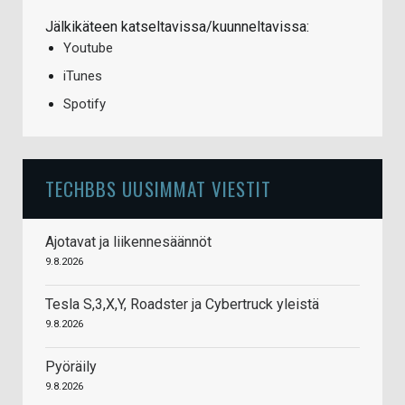
Jälkikäteen katseltavissa/kuunneltavissa:
Youtube
iTunes
Spotify
TECHBBS UUSIMMAT VIESTIT
Ajotavat ja liikennesäännöt
9.8.2026
Tesla S,3,X,Y, Roadster ja Cybertruck yleistä
9.8.2026
Pyöräily
9.8.2026