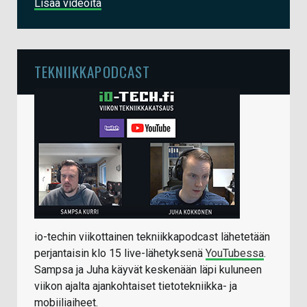
Lisää videoita
TEKNIIKKAPODCAST
io-techin viikottainen tekniikkapodcast lähetetään
perjantaisin klo 15 live-lähetyksenä
YouTubessa
.
Sampsa ja Juha käyvät keskenään läpi kuluneen
viikon ajalta ajankohtaiset tietotekniikka- ja
mobiiliaiheet.