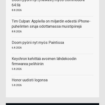
64:llä
8.8.2026
Tim Culpan: Applella on miljardin edestä iPhone-
puhelinten siruja odottamassa muistipiirejä
8.8.2026
Doom pyörii nyt myös Paintissa
6.8.2026
Keychron kehittää avoimen lähdekoodin
firmwarea pelihiiriin
5.8.2026
Honor uudisti logonsa
5.8.2026