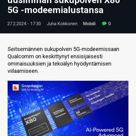
ARTIKKELIT
5G -modeemialustansa
VIDEOT
27.2.2024 - 17:30
Juha Kokkonen
Mobiili
0
TECHBBS
TIETOA
Seitsemännen sukupolven 5G-modeemissaan
Qualcomm on keskittynyt ensisijaisesti
HINTA.FI
ominaisuuksien ja tekoälyn hyödyntämisen
viilaamiseen.
KAUPPA
VAIHDA TEEMA
HAKU