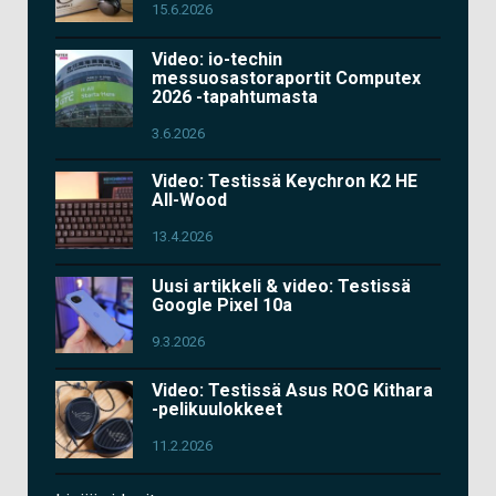
15.6.2026
Video: io-techin
messuosastoraportit Computex
2026 -tapahtumasta
3.6.2026
Video: Testissä Keychron K2 HE
All-Wood
13.4.2026
Uusi artikkeli & video: Testissä
Google Pixel 10a
9.3.2026
Video: Testissä Asus ROG Kithara
-pelikuulokkeet
11.2.2026