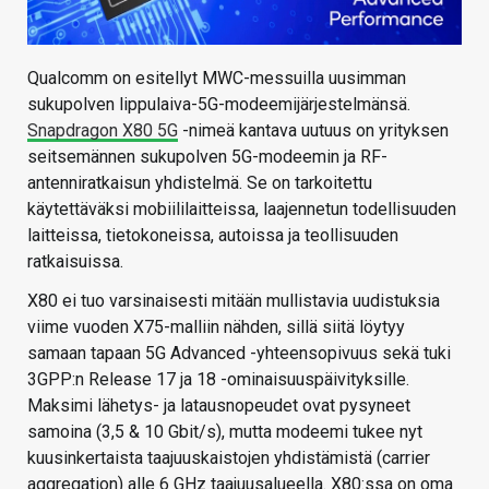
Qualcomm on esitellyt MWC-messuilla uusimman
sukupolven lippulaiva-5G-modeemijärjestelmänsä.
Snapdragon X80 5G
-nimeä kantava uutuus on yrityksen
seitsemännen sukupolven 5G-modeemin ja RF-
antenniratkaisun yhdistelmä. Se on tarkoitettu
käytettäväksi mobiililaitteissa, laajennetun todellisuuden
laitteissa, tietokoneissa, autoissa ja teollisuuden
ratkaisuissa.
X80 ei tuo varsinaisesti mitään mullistavia uudistuksia
viime vuoden X75-malliin nähden, sillä siitä löytyy
samaan tapaan 5G Advanced -yhteensopivuus sekä tuki
3GPP:n Release 17 ja 18 -ominaisuuspäivityksille.
Maksimi lähetys- ja latausnopeudet ovat pysyneet
samoina (3,5 & 10 Gbit/s), mutta modeemi tukee nyt
kuusinkertaista taajuuskaistojen yhdistämistä (carrier
aggregation) alle 6 GHz taajuusalueella. X80:ssa on oma