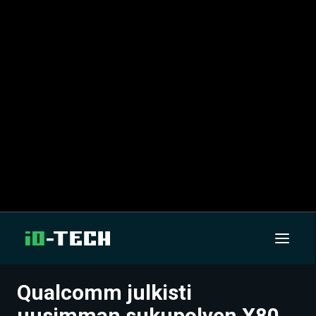
Qualcomm julkisti
UUTISET
uusimman sukupolven X80