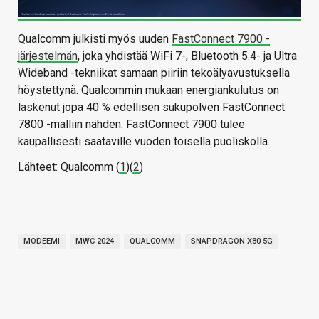
Qualcomm julkisti myös uuden
FastConnect 7900 -
järjestelmän
, joka yhdistää WiFi 7-, Bluetooth 5.4- ja Ultra
Wideband -tekniikat samaan piiriin tekoälyavustuksella
höystettynä. Qualcommin mukaan energiankulutus on
laskenut jopa 40 % edellisen sukupolven FastConnect
7800 -malliin nähden. FastConnect 7900 tulee
kaupallisesti saataville vuoden toisella puoliskolla.
Lähteet: Qualcomm (
1
)(
2
)
MODEEMI
MWC 2024
QUALCOMM
SNAPDRAGON X80 5G