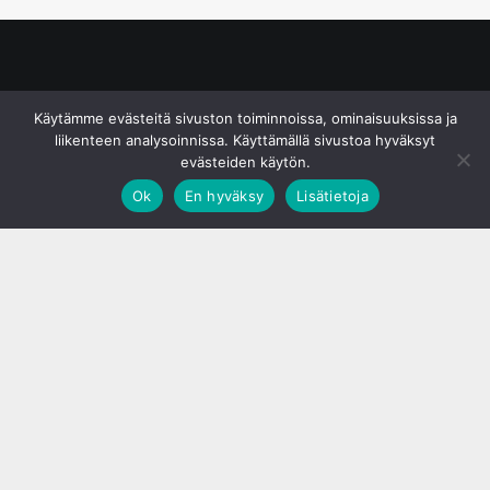
© S&J Media Oy
Käytämme evästeitä sivuston toiminnoissa, ominaisuuksissa ja
liikenteen analysoinnissa. Käyttämällä sivustoa hyväksyt
evästeiden käytön.
Ok
En hyväksy
Lisätietoja
;