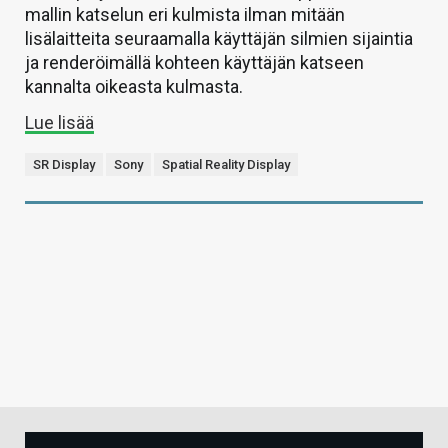
mallin katselun eri kulmista ilman mitään
lisälaitteita seuraamalla käyttäjän silmien sijaintia
ja renderöimällä kohteen käyttäjän katseen
kannalta oikeasta kulmasta.
Lue lisää
SR Display
Sony
Spatial Reality Display