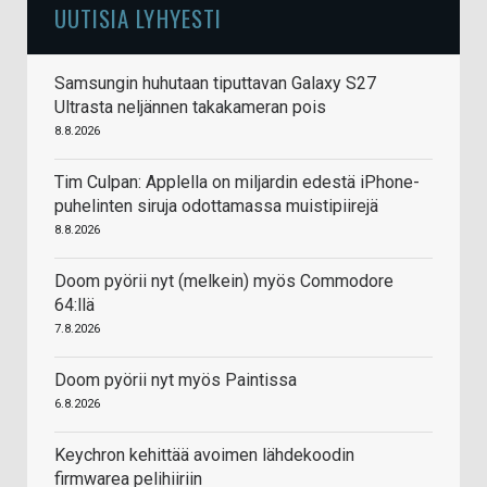
UUTISIA LYHYESTI
Samsungin huhutaan tiputtavan Galaxy S27
Ultrasta neljännen takakameran pois
8.8.2026
Tim Culpan: Applella on miljardin edestä iPhone-
puhelinten siruja odottamassa muistipiirejä
8.8.2026
Doom pyörii nyt (melkein) myös Commodore
64:llä
7.8.2026
Doom pyörii nyt myös Paintissa
6.8.2026
Keychron kehittää avoimen lähdekoodin
firmwarea pelihiiriin