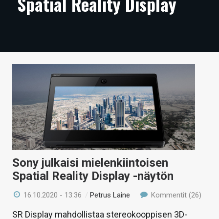
Spatial Reality Display
ARTIKKELIT
VIDEOT
TECHBBS
TIETOA
HINTA.FI
KAUPPA
VAIHDA TEEMA
Sony julkaisi mielenkiintoisen
Spatial Reality Display -näytön
HAKU
16.10.2020 - 13:36
/
Petrus Laine
Kommentit (26)
SR Display mahdollistaa stereokooppisen 3D-