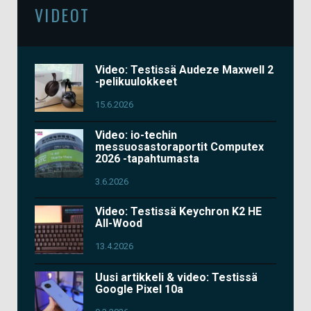
VIDEOT
Video: Testissä Audeze Maxwell 2
-pelikuulokkeet
15.6.2026
Video: io-techin
messuosastoraportit Computex
2026 -tapahtumasta
3.6.2026
Video: Testissä Keychron K2 HE
All-Wood
13.4.2026
Uusi artikkeli & video: Testissä
Google Pixel 10a