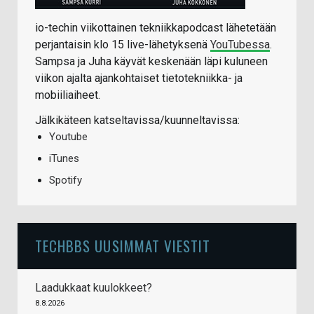
io-techin viikottainen tekniikkapodcast lähetetään
perjantaisin klo 15 live-lähetyksenä
YouTubessa
.
Sampsa ja Juha käyvät keskenään läpi kuluneen
viikon ajalta ajankohtaiset tietotekniikka- ja
mobiiliaiheet.
Jälkikäteen katseltavissa/kuunneltavissa:
Youtube
iTunes
Spotify
TECHBBS UUSIMMAT VIESTIT
Laadukkaat kuulokkeet?
8.8.2026