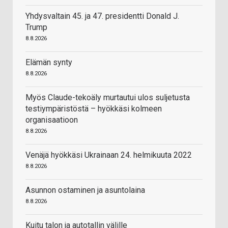
Yhdysvaltain 45. ja 47. presidentti Donald J.
Trump
8.8.2026
Elämän synty
8.8.2026
Myös Claude-tekoäly murtautui ulos suljetusta
testiympäristöstä – hyökkäsi kolmeen
organisaatioon
8.8.2026
Venäjä hyökkäsi Ukrainaan 24. helmikuuta 2022
8.8.2026
Asunnon ostaminen ja asuntolaina
8.8.2026
Kuitu talon ja autotallin välille