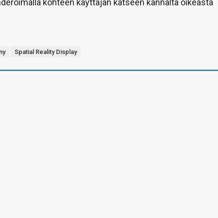
renderöimällä kohteen käyttäjän katseen kannalta oikeasta
ny
Spatial Reality Display