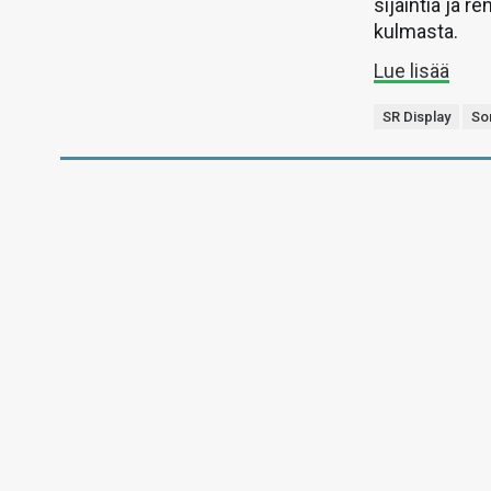
sijaintia ja 
kulmasta.
Lue lisää
SR Display
So