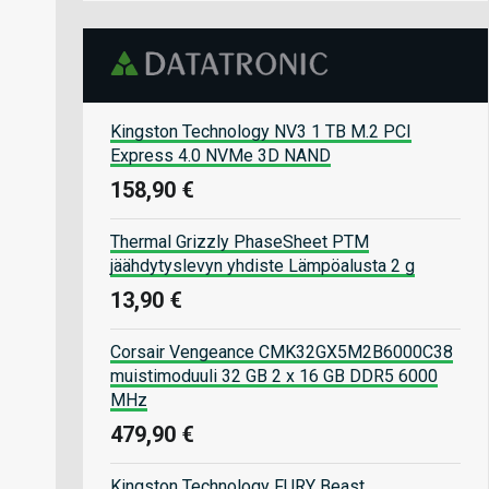
Kingston Technology NV3 1 TB M.2 PCI
Express 4.0 NVMe 3D NAND
158,90 €
Thermal Grizzly PhaseSheet PTM
jäähdytyslevyn yhdiste Lämpöalusta 2 g
13,90 €
Corsair Vengeance CMK32GX5M2B6000C38
muistimoduuli 32 GB 2 x 16 GB DDR5 6000
MHz
479,90 €
Kingston Technology FURY Beast