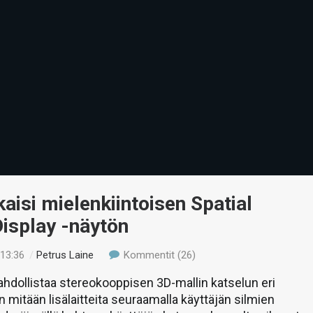
kaisi mielenkiintoisen Spatial
Display -näytön
 13:36
/
Petrus Laine
Kommentit (26)
hdollistaa stereokooppisen 3D-mallin katselun eri
n mitään lisälaitteita seuraamalla käyttäjän silmien