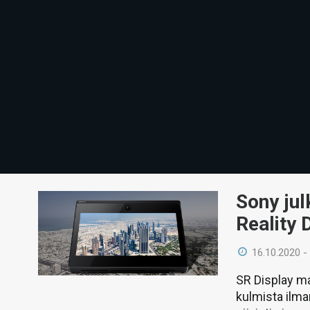
Sony jul
Reality 
16.10.2020 -
SR Display ma
kulmista ilma