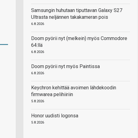
Samsungin huhutaan tiputtavan Galaxy S27
Ultrasta neljännen takakameran pois
6.8.2026
Doom pyörii nyt (melkein) myös Commodore
64:llä
6.8.2026
Doom pyörii nyt myös Paintissa
6.8.2026
Keychron kehittää avoimen lähdekoodin
firmwarea pelihiiriin
5.8.2026
Honor uudisti logonsa
5.8.2026