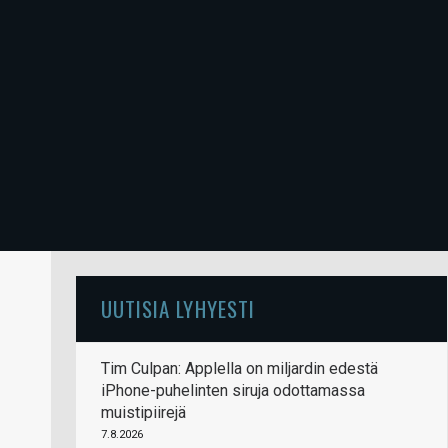
UUTISIA LYHYESTI
Tim Culpan: Applella on miljardin edestä
iPhone-puhelinten siruja odottamassa
muistipiirejä
7.8.2026