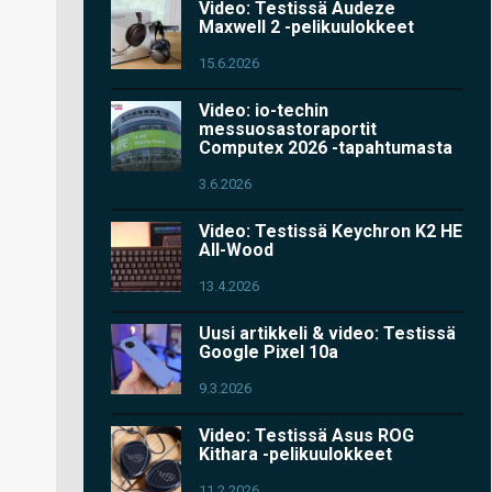
Video: Testissä Audeze
Maxwell 2 -pelikuulokkeet
15.6.2026
Video: io-techin
messuosastoraportit
Computex 2026 -tapahtumasta
3.6.2026
Video: Testissä Keychron K2 HE
All-Wood
13.4.2026
Uusi artikkeli & video: Testissä
Google Pixel 10a
9.3.2026
Video: Testissä Asus ROG
Kithara -pelikuulokkeet
11.2.2026