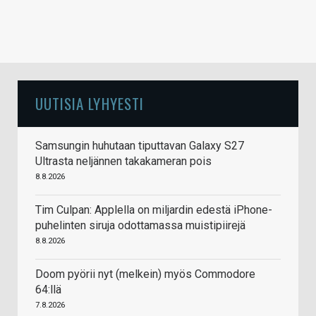
UUTISIA LYHYESTI
Samsungin huhutaan tiputtavan Galaxy S27
Ultrasta neljännen takakameran pois
8.8.2026
Tim Culpan: Applella on miljardin edestä iPhone-
puhelinten siruja odottamassa muistipiirejä
8.8.2026
Doom pyörii nyt (melkein) myös Commodore
64:llä
7.8.2026