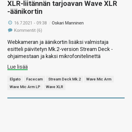
XLR-liitännän tarjoavan Wave XLR
-äänikortin
16.7.2021 - 09:38
/
Oskari Manninen
Kommentit (6)
Webkameran ja äänikortin lisäksi valmistaja
esitteli päivitetyn Mk.2-version Stream Deck -
ohjaimestaan ja kaksi mikrofonitelinettä
Lue lisää
Elgato
Facecam
Stream Deck Mk.2
Wave Mic Arm
Wave Mic Arm LP
Wave XLR