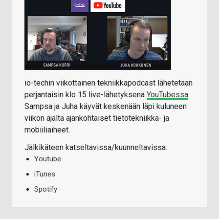
io-techin viikottainen tekniikkapodcast lähetetään
perjantaisin klo 15 live-lähetyksenä
YouTubessa
.
Sampsa ja Juha käyvät keskenään läpi kuluneen
viikon ajalta ajankohtaiset tietotekniikka- ja
mobiiliaiheet.
Jälkikäteen katseltavissa/kuunneltavissa:
Youtube
iTunes
Spotify