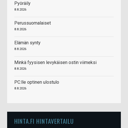
Pyöräily
8.8.2026
Perussuomalaiset
8.8.2026
Elämän synty
8.8.2026
Minkä fyysisen levykäisen ostin viimeksi
8.8.2026
PC:lle optinen ulostulo
8.8.2026
HINTA.FI HINTAVERTAILU