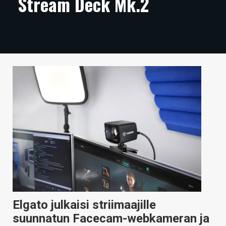
Stream Deck Mk.2
ARTIKKELIT
VIDEOT
TECHBBS
TIETOA
HINTA.FI
KAUPPA
VAIHDA TEEMA
HAKU
Elgato julkaisi striimaajille
suunnatun Facecam-webkameran ja