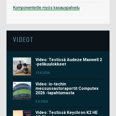
Komponenteille myös kasauspalvelu
VIDEOT
Video: Testissä Audeze Maxwell 2
-pelikuulokkeet
15.6.2026
Video: io-techin
messuosastoraportit Computex
2026 -tapahtumasta
3.6.2026
Video: Testissä Keychron K2 HE