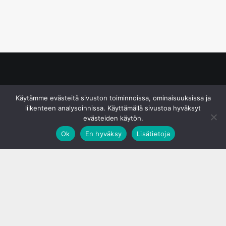
© S&J Media Oy
Käytämme evästeitä sivuston toiminnoissa, ominaisuuksissa ja
liikenteen analysoinnissa. Käyttämällä sivustoa hyväksyt
evästeiden käytön.
Ok
En hyväksy
Lisätietoja
;