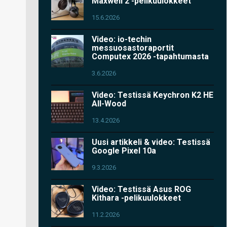
Maxwell 2 -pelikuulokkeet
15.6.2026
Video: io-techin
messuosastoraportit
Computex 2026 -tapahtumasta
3.6.2026
Video: Testissä Keychron K2 HE
All-Wood
13.4.2026
Uusi artikkeli & video: Testissä
Google Pixel 10a
9.3.2026
Video: Testissä Asus ROG
Kithara -pelikuulokkeet
11.2.2026