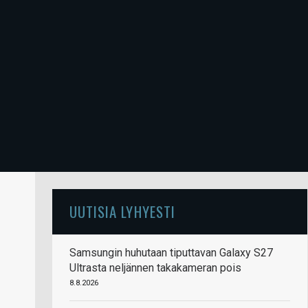
UUTISIA LYHYESTI
Samsungin huhutaan tiputtavan Galaxy S27
Ultrasta neljännen takakameran pois
8.8.2026