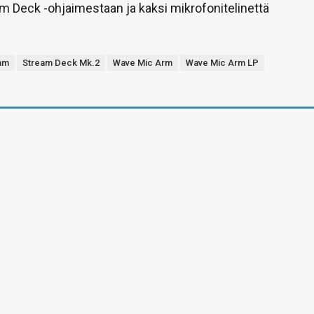
m Deck -ohjaimestaan ja kaksi mikrofonitelinettä
am
Stream Deck Mk.2
Wave Mic Arm
Wave Mic Arm LP