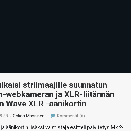
ulkaisi striimaajille suunnatun
-webkameran ja XLR-liitännän
an Wave XLR -äänikortin
09:38
/
Oskari Manninen
Kommentit (6)
 äänikortin lisäksi valmistaja esitteli päivitetyn Mk.2-