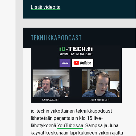
Lisää videoita
TEKNIIKKAPODCAST
io-techin viikottainen tekniikkapodcast
lähetetään perjantaisin klo 15 live-
lähetyksenä
YouTubessa
. Sampsa ja Juha
käyvät keskenään läpi kuluneen viikon ajalta