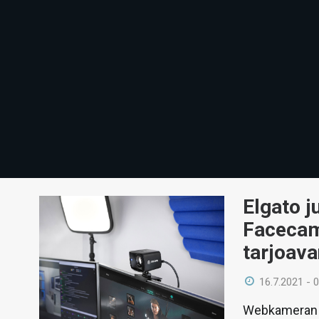
Elgato j
Facecam
tarjoav
16.7.2021 - 
Webkameran ja