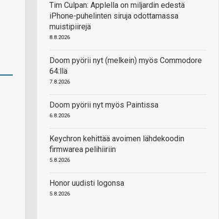
Tim Culpan: Applella on miljardin edestä
iPhone-puhelinten siruja odottamassa
muistipiirejä
8.8.2026
Doom pyörii nyt (melkein) myös Commodore
64:llä
7.8.2026
Doom pyörii nyt myös Paintissa
6.8.2026
Keychron kehittää avoimen lähdekoodin
firmwarea pelihiiriin
5.8.2026
Honor uudisti logonsa
5.8.2026