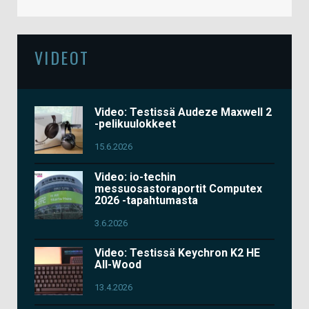
VIDEOT
Video: Testissä Audeze Maxwell 2
-pelikuulokkeet
15.6.2026
Video: io-techin
messuosastoraportit Computex
2026 -tapahtumasta
3.6.2026
Video: Testissä Keychron K2 HE
All-Wood
13.4.2026