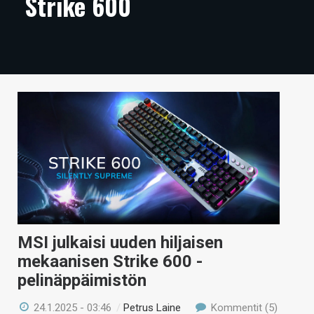
Strike 600
ARTIKKELIT
VIDEOT
TECHBBS
TIETOA
HINTA.FI
KAUPPA
VAIHDA TEEMA
MSI julkaisi uuden hiljaisen
mekaanisen Strike 600 -
HAKU
pelinäppäimistön
24.1.2025 - 03:46
/
Petrus Laine
Kommentit (5)