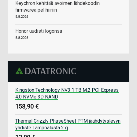
Keychron kehittää avoimen lähdekoodin
firmwarea pelihiiriin
5.8.2026
Honor uudisti logonsa
5.8.2026
Kingston Technology NV3 1 TB M.2 PCI Express
4.0 NVMe 3D NAND
158,90 €
Thermal Grizzly PhaseSheet PTM jäähdytyslevyn
yhdiste Lämpöalusta 2 g