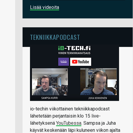
Lisää videoita
TEKNIIKKAPODCAST
io-techin viikottainen tekniikkapodcast
lähetetään perjantaisin klo 15 live-
lähetyksenä
YouTubessa
. Sampsa ja Juha
käyvät keskenään läpi kuluneen viikon ajalta