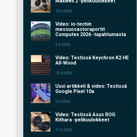
Maxwell 2 -pelikuulokkeet
15.6.2026
Video: io-techin
messuosastoraportit
Computex 2026 -tapahtumasta
3.6.2026
Video: Testissä Keychron K2 HE
All-Wood
13.4.2026
Uusi artikkeli & video: Testissä
Google Pixel 10a
9.3.2026
Video: Testissä Asus ROG
Kithara -pelikuulokkeet
11.2.2026