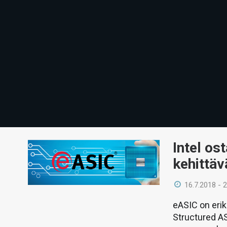
Intel os
kehittäv
16.7.2018 - 
eASIC on erik
Structured ASI