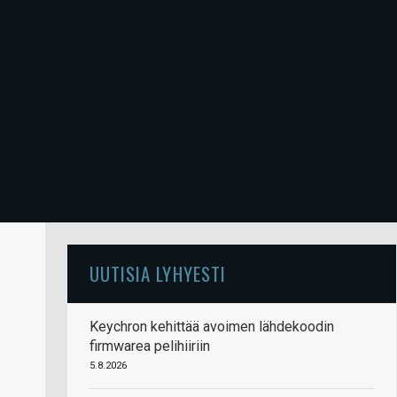
UUTISIA LYHYESTI
Keychron kehittää avoimen lähdekoodin
firmwarea pelihiiriin
5.8.2026