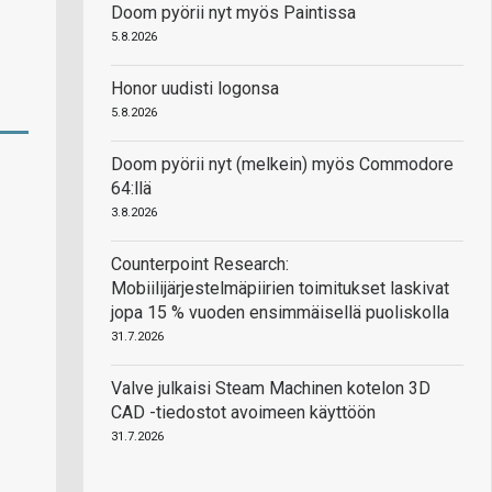
Doom pyörii nyt myös Paintissa
5.8.2026
Honor uudisti logonsa
5.8.2026
Doom pyörii nyt (melkein) myös Commodore
64:llä
3.8.2026
Counterpoint Research:
Mobiilijärjestelmäpiirien toimitukset laskivat
jopa 15 % vuoden ensimmäisellä puoliskolla
31.7.2026
Valve julkaisi Steam Machinen kotelon 3D
CAD -tiedostot avoimeen käyttöön
31.7.2026