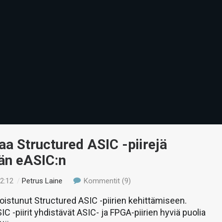
taa Structured ASIC -piirejä
än eASIC:n
22:12
/
Petrus Laine
Kommentit (9)
oistunut Structured ASIC -piirien kehittämiseen.
C -piirit yhdistävät ASIC- ja FPGA-piirien hyviä puolia