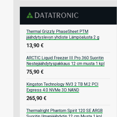
Thermal Grizzly PhaseSheet PTM
jäähdytyslevyn yhdiste Lämpöalusta 2 g
13,90 €
ARCTIC Liquid Freezer III Pro 360 Suoritin
Nestejäähdytyspakkaus 12 cm musta 1 kpl
75,90 €
Kingston Technology NV3 2 TB M.2 PCI
Express 4.0 NVMe 3D NAND
265,90 €
Thermalright Phantom Spirit 120 SE ARGB
Suoritin Ilmanjäähdytin 12 cm Musta 1 kpl