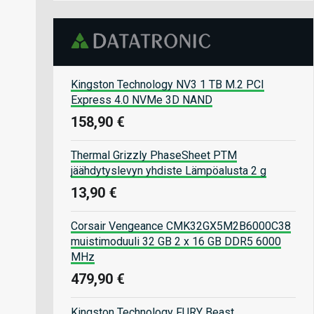
Kingston Technology NV3 1 TB M.2 PCI
Express 4.0 NVMe 3D NAND
158,90 €
Thermal Grizzly PhaseSheet PTM
jäähdytyslevyn yhdiste Lämpöalusta 2 g
13,90 €
Corsair Vengeance CMK32GX5M2B6000C38
muistimoduuli 32 GB 2 x 16 GB DDR5 6000
MHz
479,90 €
Kingston Technology FURY Beast