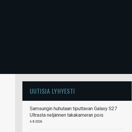
UUTISIA LYHYESTI
Samsungin huhutaan tiputtavan Galaxy S27
Ultrasta neljännen takakameran pois
6.8.2026