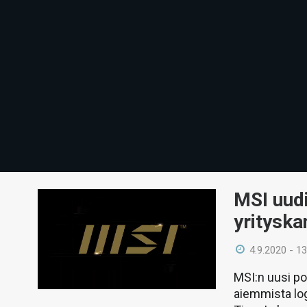
MSI uudi
yrityska
4.9.2020 - 13
MSI:n uusi po
aiemmista log