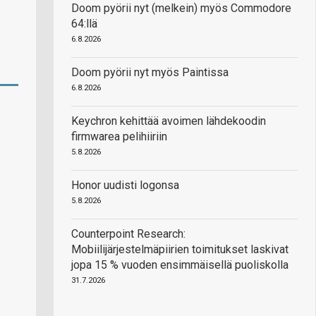
Doom pyörii nyt (melkein) myös Commodore
64:llä
6.8.2026
Doom pyörii nyt myös Paintissa
6.8.2026
Keychron kehittää avoimen lähdekoodin
firmwarea pelihiiriin
5.8.2026
Honor uudisti logonsa
5.8.2026
Counterpoint Research:
Mobiilijärjestelmäpiirien toimitukset laskivat
jopa 15 % vuoden ensimmäisellä puoliskolla
31.7.2026