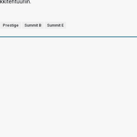
kkitehtuuriin.
Prestige
Summit B
Summit E