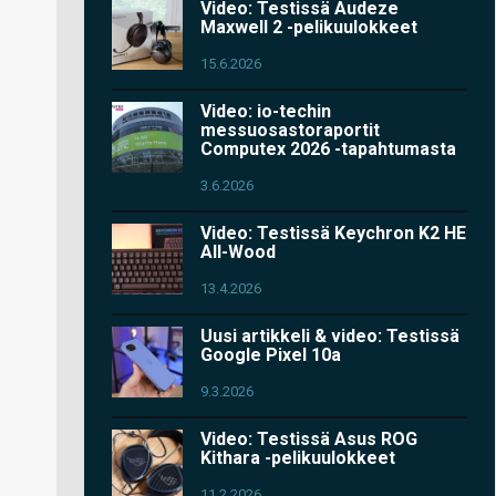
Video: Testissä Audeze
Maxwell 2 -pelikuulokkeet
15.6.2026
Video: io-techin
messuosastoraportit
Computex 2026 -tapahtumasta
3.6.2026
Video: Testissä Keychron K2 HE
All-Wood
13.4.2026
Uusi artikkeli & video: Testissä
Google Pixel 10a
9.3.2026
Video: Testissä Asus ROG
Kithara -pelikuulokkeet
11.2.2026